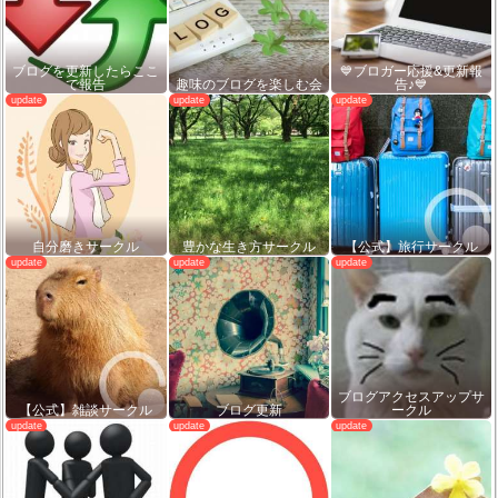
ブログを更新したらここ
💙ブロガー応援&更新報
で報告
趣味のブログを楽しむ会
告♪💙
自分磨きサークル
豊かな生き方サークル
【公式】旅行サークル
ブログアクセスアップサ
【公式】雑談サークル
ブログ更新
ークル