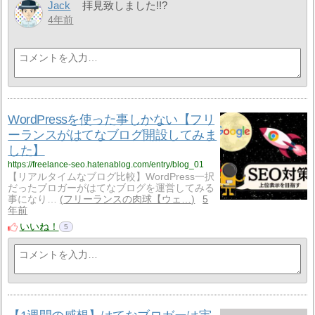
Jack
拝見致しました!!?
4年前
WordPressを使った事しかない【フリ
ーランスがはてなブログ開設してみま
した】
https://freelance-seo.hatenablog.com/entry/blog_01
【リアルタイムなブログ比較】WordPress一択
だったブロガーがはてなブログを運営してみる
事になり…
フリーランスの肉球【ウェ…
5
年前
いいね！
5