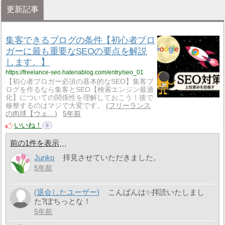
更新記事
集客できるブログの条件【初心者ブロ
ガーに最も重要なSEOの要点を解説
します。】
https://freelance-seo.hatenablog.com/entry/seo_01
【初心者ブロガー必須の基本的なSEO】集客ブ
ログを作るなら集客とSEO【検索エンジン最適
化】についての関係性を理解しておこう！後で
修整するのはマジで大変です。
フリーランス
の肉球【ウェ…
5年前
いいね！
9
前の1件を表示
Junko
拝見させていただきました。
5年前
(退会したユーザー)
こんばんは✨拝読いたしまし
た?ぽちっとな！
5年前