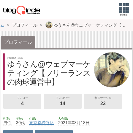
MENU
ム
プロフィール
ゆうさん@ウェブマーケティング【フリーランスの肉球運営中】
プロフィール
yousan_SEO
ゆうさん@ウェブマーケ
ティング【フリーランス
の肉球運営中】
フォロー
フォロワー
参加サークル
4
14
23
性別
年齢
住所
入会日
男性
30代
東京都
渋谷区
2021年08月18日