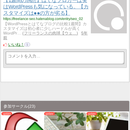
【1週間の感想】はてなブロガーは実
はWordPressも気になっている。【カ
スタマイズは●●の方が劣る】
https://freelance-seo.hatenablog.com/entry/seo_02
【WordPressとはてなブログの比較1週間】カ
スタマイズは初心者に少しハードルが高く
WordPr…
フリーランスの肉球【ウェ…
5年
前
いいね！
1
参加サークル
(23)