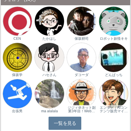
CEN
たかはし
保坂耕司
ロボット妖怪キキ
保坂学
ハセさん
ダコーダ
どんぱっち
ジジィ＠ネット副
エンタメ｜AIコン
出張男
ma alalala
業3年目！Web…
テンツ販売マイ…
一覧を見る