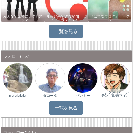
みんなで気軽にアクセス
相乗効果でWINWIN!「は
『はてなブログ』サーク
アップ
てブ・ランキング…
ル
一覧を見る
フォロー
(4人)
エンタメ｜AIコン
ma alalala
ダコーダ
バントー
テンツ販売マイ…
一覧を見る
フォロワー
(14人)