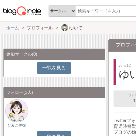
ホーム
プロフィール
ゆいて
プロフィ
参加サークル
(0)
yuite12
一覧を見る
ゆ
フォロー
(1人)
フォ
1
Twitter
ひみこ檸檬
育児時短勤
ブログの