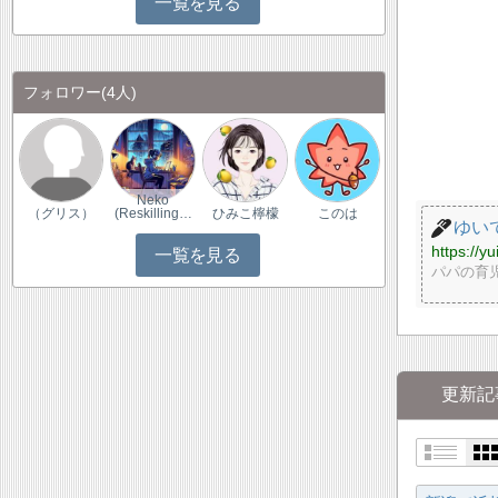
一覧を見る
フォロワー
(4人)
Neko
（グリス）
(Reskilling…
ひみこ檸檬
このは
ゆい
https://y
一覧を見る
パパの育
更新記