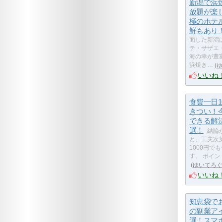
新潟で浜
放題が楽
極のホテ
鮮もあり
面した新潟
テ・サザエ
海の幸が豊
浜焼き…
いいね
食費一日1
きつい！
できる解
選！
結論
と、工夫次
1000円で
す。 ポイ
ゆいてろ
いいね
知恵袋で
の副業ア
選！スマ