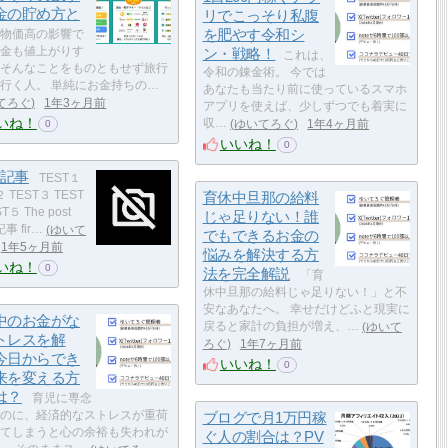
金の貯め方と
リでこっそり私腹
を肥やす令和シ
物価高の影響で
金も値上がりす
ン・戦略！
これは、
そんなことをものともせず旅行
令和の錬金術。 今では
行く人。 単純にお金持ちの…
あなたも当たり前に使っているスマホ
てろぐ
1年3ヶ月前
アプリを使えば、少しずつでも着実に
いね！
収…
ゆいてろぐ
1年4ヶ月前
0
いいね！
0
T記事
TEST１
２ TEST３ TEST
育休中旦那の給料
T５ The post
じゃ足りない！誰
事 fir…
ゆいて
でもできるお金の
1年5ヶ月前
悩みを解決する方
いね！
0
法を完全解説
「育
休中旦那の給料じゃ足りない！」と不
安なあなたへ。 幸せだけどふと現実に
中のお金がな
戻ると家計の負担が増え、…
ゆいて
トレスを解
ろぐ
1年7ヶ月前
今日からでき
いいね！
0
来を変える方
は？
育児に専念
のに、経済的なストレスが重荷
ブログで月1万円稼
てしまうと心の余裕も失われが
ぐ人の割合は？PV