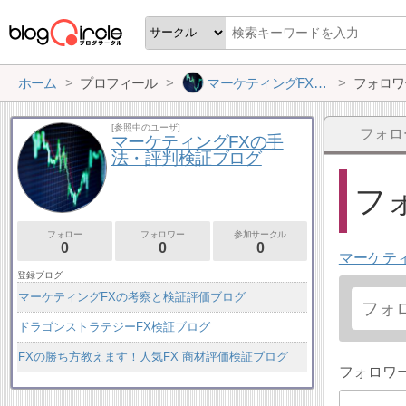
ホーム
プロフィール
マーケティングFXの手法・評判検証ブログ
フォロワ
[参照中のユーザ]
フォロ
マーケティングFXの手
法・評判検証ブログ
フォ
フォロー
フォロワー
参加サークル
0
0
0
マーケテ
登録ブログ
マーケティングFXの考察と検証評価ブログ
ドラゴンストラテジーFX検証ブログ
FXの勝ち方教えます！人気FX 商材評価検証ブログ
フォロワ