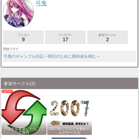
弓曳
フォロー
フォロワー
参加サークル
9
17
2
登録ブログ
弓曳のギャンブル日記～明日のために期待値を積む～
参加サークル
(2)
ブログを更新したらここ
2007年にブログを創めた
で報告
人のサークル