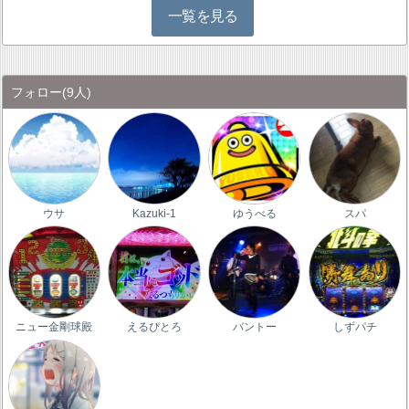
一覧を見る
フォロー
(9人)
ウサ
Kazuki-1
ゆうべる
スパ
ニュー金剛球殿
えるぴとろ
バントー
しずパチ