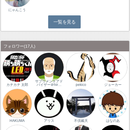
にゃんこう
一覧を見る
フォロワー
(17人)
サプリメントアド
カチカチ 太郎
バイザー＠hir…
pekico
ジョーカー
HAKUMA
アリス
不倶戴天
はなのあ