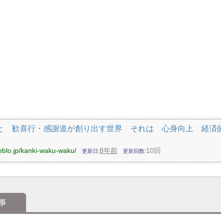
と 歓喜行・感謝道が創り出す世界 それは 心身向上 経済
eblo.jp/kanki-waku-waku/
8年前
10回
更新日
更新回数
事