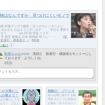
物はなんですか 見つけにくいモノで
粉 対策グッズで緩和 ↑ 日々のカレンダーより
さん おはようございます 今日も 電気で
ませう am 04:36 室温 １３℃
号 発生 進路は 日本 桜前線 危うし・・・ …
笑
 歓喜行・感謝道が…
8年前
いね！
0
歓喜ちゃん
笑顔と 歓喜行・感謝道をモットーにし
ております よろしくね。
8年前
トが大事にし
無敵の ゾーンＸ
もの教えて！
知らぬ間に進行する歯
周病 カルシウム摂取が
が大事にしてる
お薦め ↑ 日々のカレン
えて！ ご主人へ