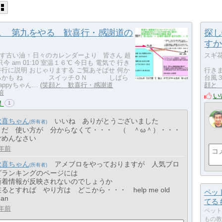
１ 第九をやる 歓喜行・感謝道の
探し
すか
す古い油 ↑ 日々のカレンダーより 皆さん 超
スギ花
只今 am 01:10 室温１６℃ 今日も 電気で 行き
みな
終行に説明 おじゃりまする ご覧あそばせ 何か
行き
在るかも ね スイッチＯＮ しばら
台風３
appyちゃん…
笑顔と 歓喜行・感謝道
顔と
前
い
！
1
歓喜ちゃん
いいね ありがとうございました
まだ 使い方が 分からなくて・・・ （ ＾ω＾）・・・
ごめんなさい
年前
歓喜ちゃん
アメブロをやっておりますが 人気ブロ
グランキングのページには
新着情報が反映されないのでしょうか
在るとすれば やり方は どこから・・・ help me old
ペッ
an
てる
年前
ペット
もの教