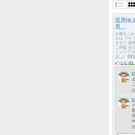
世界№
男
お腹をこわ
おは です 
ませう 最
ご利益 
くぶりで h
が…
8年
いいね
8
m
8