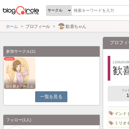
ホーム
プロフィール
歓喜ちゃん
プロフィ
参加サークル
(1)
z1k9a5n9
歓
自分磨きサークル
フォ
1
一覧を見る
インド
フォロー
(1人)
ミリオ