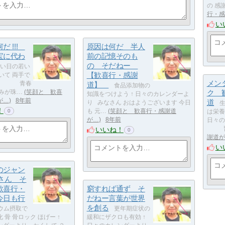
の 感
行・感
い
だ !!!
原因は何だ 半人
宝に代わ
前の記憶そのも
の そだねー
い日の若い
【歓喜行・感謝
いて 両手で
メン
う 青春
道】
食品添加物の
ク 
悩みが珠…
笑顔と 歓喜
知識をつけよう ↑ 日々のカレンダーよ
が…
8年前
道
り みなさん おはようございます 今日
生
！
も 元…
笑顔と 歓喜行・感謝道
0
は栄養
が…
8年前
日々
皆さ
いいね！
0
謝道が
い
のジャン
さん そ
歓喜行・
窮すれば通ず そ
今日も行
だねー言葉が世界
を創る
ウム摂取で
更年期症状の
 骨 骨ロック ほげー ↑
緩和にザクロも有効 ↑