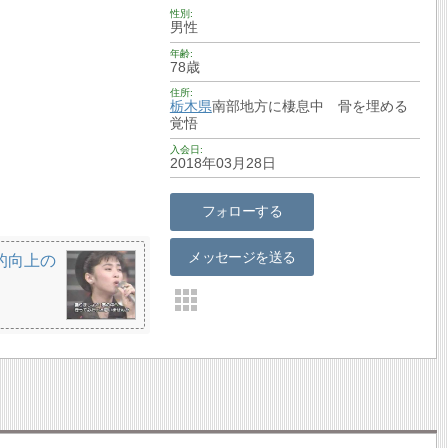
性別
男性
年齢
78歳
住所
栃木県
南部地方に棲息中 骨を埋める
覚悟
入会日
2018年03月28日
フォローする
メッセージを送る
的向上の