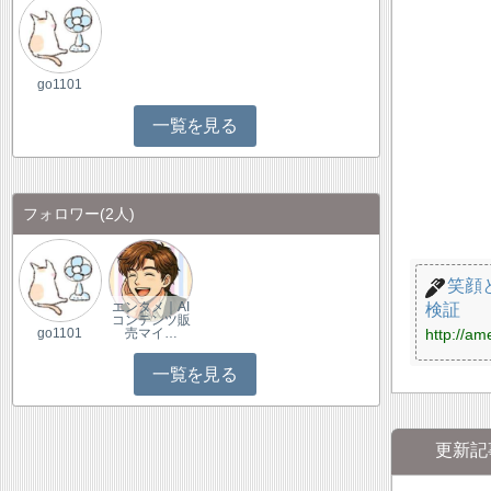
go1101
一覧を見る
フォロワー
(2人)
笑顔
エンタメ｜AI
検証
コンテンツ販
http://am
go1101
売マイ…
一覧を見る
更新記