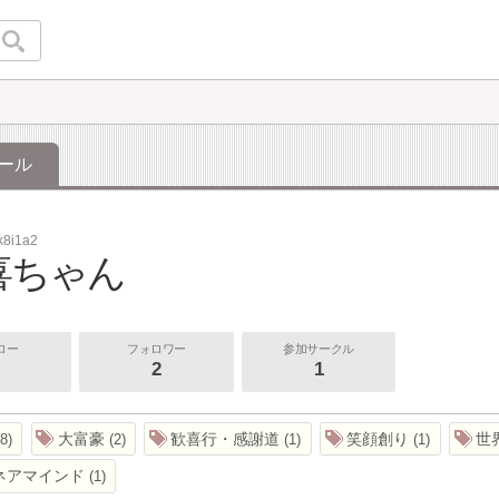
ール
k8i1a2
喜ちゃん
ロー
フォロワー
参加サークル
2
1
大富豪
歓喜行・感謝道
笑顔創り
世
8
2
1
1
ネアマインド
1