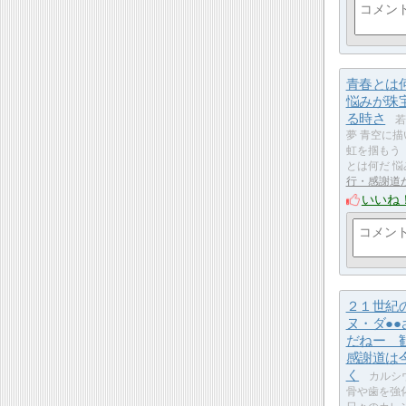
青春とは何
悩みが珠
る時さ
若
夢 青空に描
虹を掴も
とは何だ 
行・感謝道
いいね
２１世紀
ヌ・ダ●●
だねー 
感謝道は
く
カルシ
骨や歯を強化