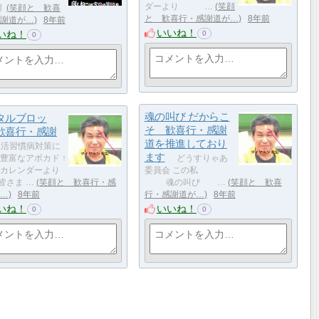
ダーより …
笑顔
謝
笑顔と 歓喜
と 歓喜行・感謝道が…
8年前
謝道が…
8年前
いいね！
いね！
0
0
魂の叫び だからこ
タルブロッ
そ 歓喜行・感謝
歓喜行・感謝
道を推進しており
活習慣病対策に
ます
豊富なアボカド ↑
どうすりゃあ
のカレンダーより
委員会 この私
ま …
笑顔と 歓喜行・感
魂の叫び …
笑顔と 歓喜
…
8年前
行・感謝道が…
8年前
いね！
いいね！
0
0