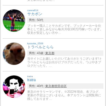
carera814
サカボン
男性
50代
ブッキー職人ことサカボンです。ブックメーカーを仕
事として楽しみながら毎月月収100万円稼いでいます。
収支が安定しない方や…
kyosuke_0508
トラベルとらら
男性
43歳
東京都
当サイトにお越しいただいてありがとうございます!ト
ラベルとららはお出かけブログだったり。つぶやきブ
ログだったり。…
tratra
tratra
男性
40代
東京都
世田谷区
東京のサラリーマンです。※2022年現在、各ブログ、
更新の予定はございません。本アカウントは閲覧用に
残しております…