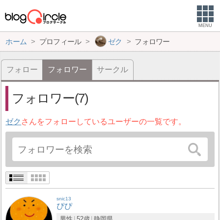
MENU
ホーム
プロフィール
ゼク
フォロワー
フォロー
フォロワー
サークル
フォロワー(7)
ゼク
さんをフォローしているユーザーの一覧です。
snic13
ぴぴ
男性
52歳
静岡県