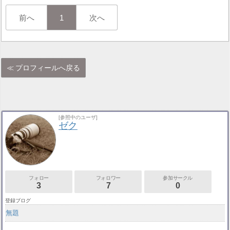
前へ
1
次へ
プロフィールへ戻る
[参照中のユーザ]
ゼク
フォロー
フォロワー
参加サークル
3
7
0
登録ブログ
無題