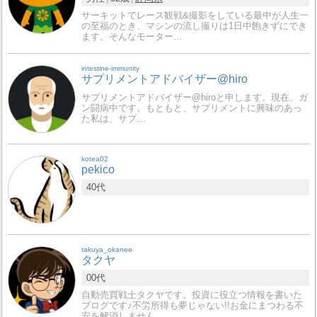
サーキットでレース観戦&撮影をしている最中が人生一
の至福のとき、マシンの流し撮りは1日中飽きずにでき
ます。そんなモーター…
intestine-immunity
サプリメントアドバイザー@hiro
サプリメントアドバイザー@hiroと申します。現在、ガ
ン闘病中です。もともと、サプリメントに興味のあっ
た私は、サプ…
kotea02
pekico
40代
takuya_okanee
タクヤ
00代
自動売買戦士タクヤです。投資に役立つ情報を書いた
ブログです♪不労所得も夢じゃない!!お金にまつわる不
安を解消しません…