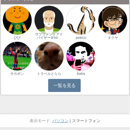
サプリメントアド
ぴぴ
バイザー＠hir…
pekico
タクヤ
サカボン
トラベルとらら
tratra
一覧を見る
パソコン
スマートフォン