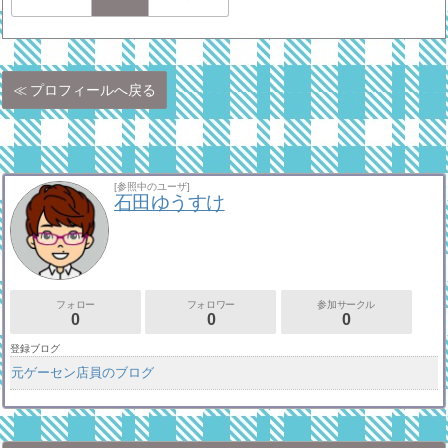
プロフィールへ戻る
[参照中のユーザ]
石田ゆうすけ
フォロー
フォロワー
参加サークル
0
0
0
登録ブログ
元ゲーセン店員のブログ