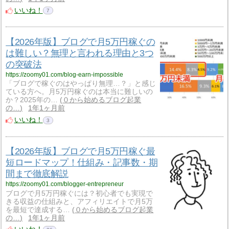
いいね！
7
【2026年版】ブログで月5万円稼ぐの
は難しい？無理と言われる理由と3つ
の突破法
https://zoomy01.com/blog-earn-impossible
「ブログで稼ぐのはやっぱり無理…？」と感じ
ている方へ。月5万円稼ぐのは本当に難しいの
か？2025年の…
０から始めるブログ起業
の…
1年1ヶ月前
いいね！
3
【2026年版】ブログで月5万円稼ぐ最
短ロードマップ！仕組み・記事数・期
間まで徹底解説
https://zoomy01.com/blogger-entrepreneur
ブログで月5万円稼ぐには？初心者でも実現で
きる収益の仕組みと、アフィリエイトで月5万
を最短で達成する…
０から始めるブログ起業
の…
1年1ヶ月前