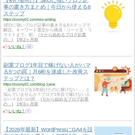
【初心者向け】SEOに強いブログ記
事の書き方まとめ｜今日から使える8
ステップ
https://zoomy01.com/seo-writing
SEOに強いブログ記事の書き方を8ステップで
解説。キーワード選定から構成・リード文・リ
ライトまで、初…
０から始めるブログ起業
の…
1年2ヶ月前
いいね！
10
副業ブログ1年目で稼げない人がハマ
る5つの罠｜月6桁を達成した改善ス
テップとは？
https://zoomy01.com/blog-1year
「副業ブログを1年続けたのに稼げない…」と
悩んでいませんか？ブログ1年目で稼げない人
がハマる5つの罠…
０から始めるブログ起業
の…
1年3ヶ月前
いいね！
7
【2026年最新】WordPressにGA4を設