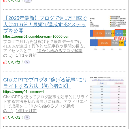
いいね！
26
【2025年最新】ブログで月1万円稼ぐ
人は41.6％！最短で達成する2ステッ
プを公開
https://zoomy01.com/blog-earn-10000-yen
ブログで月1万円は稼げる？最新データでは
41.6％が達成！具体的な記事数や期間の目安、
アドセンスとア…
０から始めるブログ起業
の…
1年1ヶ月前
いいね！
5
ChatGPTでブログを“稼げる記事”にリ
ライトする方法【初心者OK】
https://zoomy01.com/rewrite
ChatGPTを使ってブログ記事を効果的にリライ
トする方法を初心者向けに解説。アフィリエイ
トで成果を…
０から始めるブログ起業
の…
1年1ヶ月前
いいね！
0