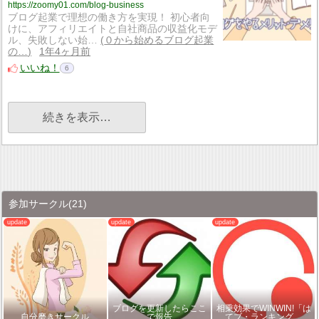
https://zoomy01.com/blog-business
ブログ起業で理想の働き方を実現！ 初心者向
けに、アフィリエイトと自社商品の収益化モデ
ル、失敗しない始…
０から始めるブログ起業
の…
1年4ヶ月前
いいね！
6
続きを表示…
参加サークル
(21)
ブログを更新したらここ
相乗効果でWINWIN!「は
自分磨きサークル
で報告
てブ・ランキング…