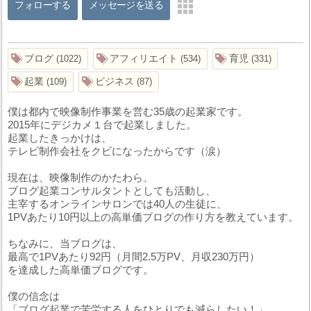
フォローする
メッセージを送る
ブログ
アフィリエイト
育児
1022
534
331
起業
ビジネス
109
87
僕は都内で映像制作事業を営む35歳の起業家です。
2015年にデジカメ１台で起業しました。
起業したきっかけは、
テレビ制作会社をクビになったからです（涙）
現在は、映像制作のかたわら、
ブログ起業コンサルタントとしても活動し、
主宰するオンラインサロンでは40人の生徒に、
1PVあたり10円以上の高単価ブログの作り方を教えています。
ちなみに、当ブログは、
最高で1PVあたり92円（月間2.5万PV、月収230万円）
を達成した高単価ブログです。
僕の信念は
「ブログ起業で苦労する人をひとりでも減らしたい！」