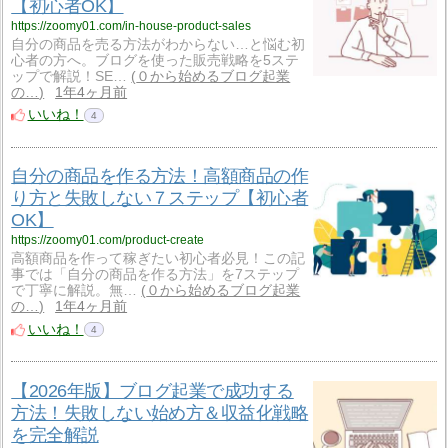
【初心者OK】
https://zoomy01.com/in-house-product-sales
自分の商品を売る方法がわからない…と悩む初
心者の方へ。ブログを使った販売戦略を5ステ
ップで解説！SE…
０から始めるブログ起業
の…
1年4ヶ月前
いいね！
4
自分の商品を作る方法！高額商品の作
り方と失敗しない７ステップ【初心者
OK】
https://zoomy01.com/product-create
高額商品を作って稼ぎたい初心者必見！この記
事では「自分の商品を作る方法」を7ステップ
で丁寧に解説。無…
０から始めるブログ起業
の…
1年4ヶ月前
いいね！
4
【2026年版】ブログ起業で成功する
方法！失敗しない始め方＆収益化戦略
を完全解説