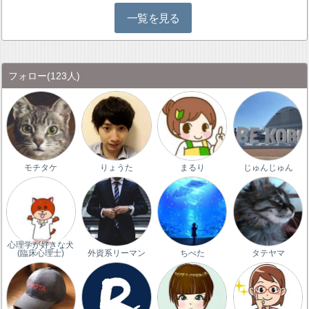
一覧を見る
フォロー
(123人)
モチタケ
りょうた
まるり
じゅんじゅん
心理学が好きな犬
(臨床心理士)
外資系リーマン
ちべた
タテヤマ