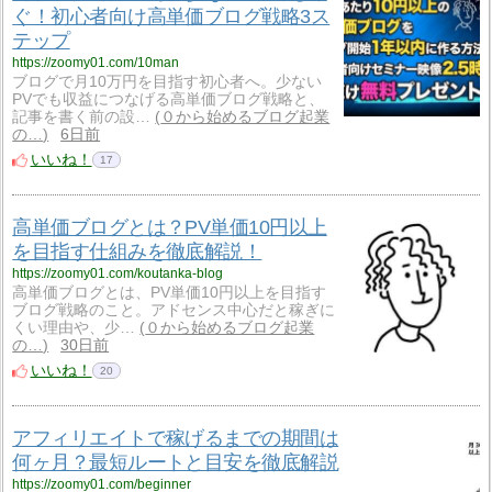
ぐ！初心者向け高単価ブログ戦略3ス
テップ
https://zoomy01.com/10man
ブログで月10万円を目指す初心者へ。少ない
PVでも収益につなげる高単価ブログ戦略と、
記事を書く前の設…
０から始めるブログ起業
の…
6日前
いいね！
17
高単価ブログとは？PV単価10円以上
を目指す仕組みを徹底解説！
https://zoomy01.com/koutanka-blog
高単価ブログとは、PV単価10円以上を目指す
ブログ戦略のこと。アドセンス中心だと稼ぎに
くい理由や、少…
０から始めるブログ起業
の…
30日前
いいね！
20
アフィリエイトで稼げるまでの期間は
何ヶ月？最短ルートと目安を徹底解説
https://zoomy01.com/beginner