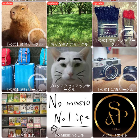
【公式】芸術・人文サー
【公式】雑談サークル
豊かな生き方サークル
クル
ブログアクセスアップサ
【公式】旅行サークル
ークル
【公式】写真サークル
読書好き集まれ！
No Music No Life
アフィリエイト