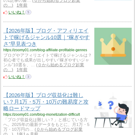
の1記事の書…
０から始めるブログ起業
の…
1年前
いいね！
5
【2026年版】ブログ・アフィリエイ
トで稼げるジャンル10選｜“稼ぎやす
さ”早見表つき
https://zoomy01.com/blog-affiliate-profitable-genres
ブログやアフィリエイトで稼げるジャンルは？
初心者でも成果が出しやすい“稼ぎやすいジャ
ンル”10選を、…
０から始めるブログ起業
の…
1年前
いいね！
3
【2026年版】ブログ収益化は難し
い？月1万・5万・10万の難易度と攻
略ロードマップ
https://zoomy01.com/blog-monetization-difficult
「ブログ収益化は難しい？」と感じている方
へ。2025年の最新データをもとに、月1万・5
万・10万円の…
０から始めるブログ起業
の…
1年1ヶ月前