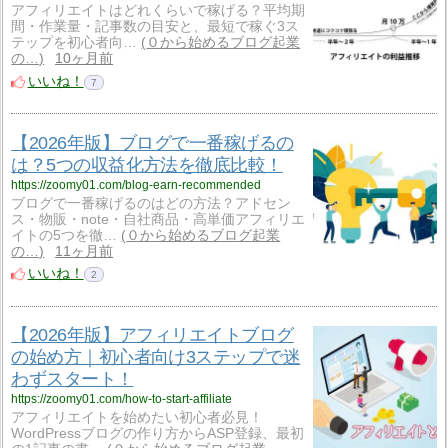
アフィリエイトはどれくらいで稼げる？平均期
間・作業量・記事数の目安と、最短で稼ぐ3ス
テップを初心者向…
０から始めるブログ起業
の…
10ヶ月前
いいね！
7
【2026年版】ブログで一番稼げるの
は？5つの収益化方法を徹底比較！
https://zoomy01.com/blog-earn-recommended
ブログで一番稼げるのはどの方法？アドセン
ス・物販・note・自社商品・高単価アフィリエ
イトの5つを徹…
０から始めるブログ起業
の…
11ヶ月前
いいね！
2
【2026年版】アフィリエイトブログ
の始め方｜初心者向け3ステップで迷
わずスタート！
https://zoomy01.com/how-to-start-affiliate
アフィリエイトを始めたい初心者必見！
WordPressブログの作り方からASP登録、最初