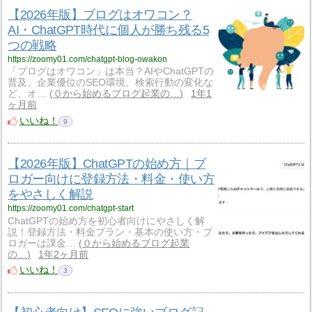
【2026年版】ブログはオワコン？
AI・ChatGPT時代に個人が勝ち残る5
つの戦略
https://zoomy01.com/chatgpt-blog-owakon
「ブログはオワコン」は本当？AIやChatGPTの
普及、企業優位のSEO環境、検索行動の変化な
ど、オ…
０から始めるブログ起業の…
1年1
ヶ月前
いいね！
9
【2026年版】ChatGPTの始め方｜ブ
ロガー向けに登録方法・料金・使い方
をやさしく解説
https://zoomy01.com/chatgpt-start
ChatGPTの始め方を初心者向けにやさしく解
説！登録方法・料金プラン・基本の使い方・ブ
ロガーは課金…
０から始めるブログ起業
の…
1年2ヶ月前
いいね！
3