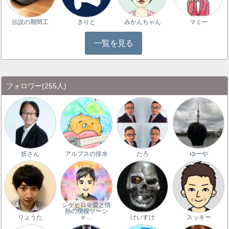
伝説の期間工
きりと
みかんちゃん
マミー
一覧を見る
フォロワー
(255人)
折さん
アルプスの排水
たろ
ゆーや
シゲヒロ＠愛と情
熱の現役ソーシ
りょうた
ャ…
けいすけ
スッキー