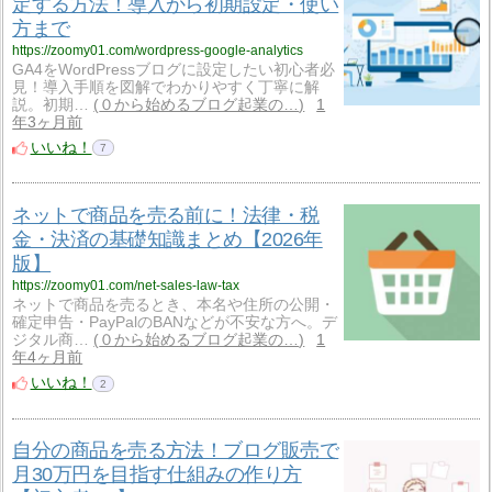
定する方法！導入から初期設定・使い
方まで
https://zoomy01.com/wordpress-google-analytics
GA4をWordPressブログに設定したい初心者必
見！導入手順を図解でわかりやすく丁寧に解
説。初期…
０から始めるブログ起業の…
1
年3ヶ月前
いいね！
7
ネットで商品を売る前に！法律・税
金・決済の基礎知識まとめ【2026年
版】
https://zoomy01.com/net-sales-law-tax
ネットで商品を売るとき、本名や住所の公開・
確定申告・PayPalのBANなどが不安な方へ。デ
ジタル商…
０から始めるブログ起業の…
1
年4ヶ月前
いいね！
2
自分の商品を売る方法！ブログ販売で
月30万円を目指す仕組みの作り方