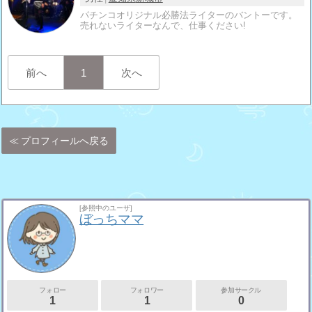
パチンコオリジナル必勝法ライターのバントーです。
売れないライターなんで、仕事ください!
前へ
1
次へ
プロフィールへ戻る
[参照中のユーザ]
ぼっちママ
フォロー
フォロワー
参加サークル
1
1
0