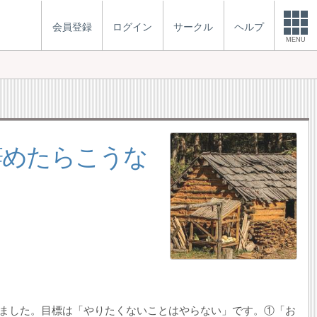
会員登録
ログイン
サークル
ヘルプ
MENU
辞めたらこうな
しました。目標は「やりたくないことはやらない」です。①「お