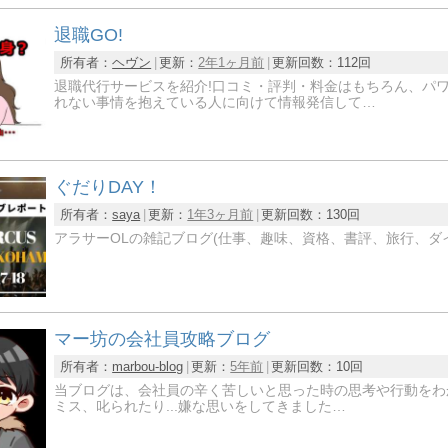
退職GO!
所有者：
ヘヴン
更新：
2年1ヶ月前
更新回数：
112回
退職代行サービスを紹介!口コミ・評判・料金はもちろん、パ
れない事情を抱えている人に向けて情報発信して…
ぐだりDAY！
所有者：
saya
更新：
1年3ヶ月前
更新回数：
130回
アラサーOLの雑記ブログ(仕事、趣味、資格、書評、旅行、ダイ
マー坊の会社員攻略ブログ
所有者：
marbou-blog
更新：
5年前
更新回数：
10回
当ブログは、会社員の辛く苦しいと思った時の思考や行動をわ
ミス、叱られたり...嫌な思いをしてきました…