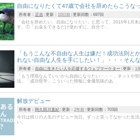
自由になりたくて47歳で会社を辞めたらこうな
所有者：
正吉
更新：
10日前
更新回数：
697回
「会社を辞めたい、自由になりたい」と思って、2015年1月
す。①「お金をできるだけ使わずに、自分で…
「もうこんな不自由な人生は嫌だ！成功法則と
れない自由な人生を手にしたい！」・・・そん
所有者：
自由に生きたい人を応援するウェブマーケター
更新：
1
「もう理屈なんていいから自由になりたい・・・」ネットや世
法」「成功哲学」こういった情報に食傷気味のあ…
解放デビュー
所有者：
阿久田川直紀
更新：
2年前
更新回数：
703回
今日は残りの人生のデビュー当日。ずっと笑ってなかった生活
い。