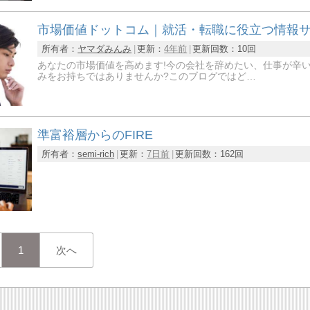
市場価値ドットコム｜就活・転職に役立つ情報
所有者：
ヤマダみんみ
更新：
4年前
更新回数：
10回
あなたの市場価値を高めます!今の会社を辞めたい、仕事が辛
みをお持ちではありませんか?このブログではど…
準富裕層からのFIRE
所有者：
semi-rich
更新：
7日前
更新回数：
162回
1
次へ