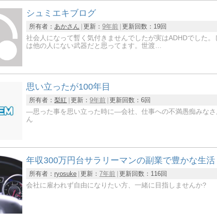
シュミエキブログ
所有者：
あかさん
更新：
9年前
更新回数：
19回
社会人になって暫く気付きませんでしたが実はADHDでした。
は他の人にない武器だと思ってます。世渡…
思い立ったが100年目
所有者：
梨紅
更新：
9年前
更新回数：
6回
―思った事を思い立った時に―会社、仕事への不満愚痴みなさ
ん
年収300万円台サラリーマンの副業で豊かな生活
所有者：
ryosuke
更新：
7年前
更新回数：
116回
会社に雇われず自由になりたい方、一緒に目指しませんか?