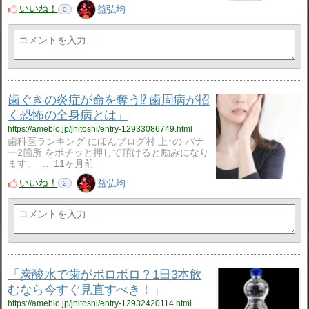
いいね！
益弘均
0
歯ぐきの炎症が命を奪う⁉ 歯周病が招
く恐怖の全身病とは」
https://ameblo.jp/jhitoshi/entry-12933086749.html
歯科医ランキング にほんブログ村 上↑の バナ
ー2箇所 をポチッと押して頂けると励みになり
ます。 …
11ヶ月前
いいね！
益弘均
2
「炭酸水で歯がボロボロ？1日3本飲
むなら今すぐ見直すべき！」
https://ameblo.jp/jhitoshi/entry-12932420114.html