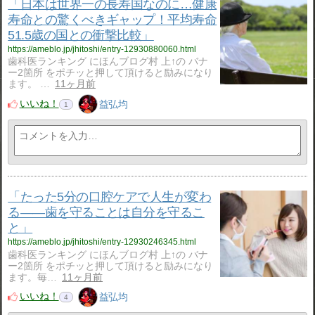
「日本は世界一の長寿国なのに…健康
寿命との驚くべきギャップ！平均寿命
51.5歳の国との衝撃比較」
https://ameblo.jp/jhitoshi/entry-12930880060.html
歯科医ランキング にほんブログ村 上↑の バナ
ー2箇所 をポチッと押して頂けると励みになり
ます。 …
11ヶ月前
いいね！
益弘均
1
「たった5分の口腔ケアで人生が変わ
る――歯を守ることは自分を守るこ
と」
https://ameblo.jp/jhitoshi/entry-12930246345.html
歯科医ランキング にほんブログ村 上↑の バナ
ー2箇所 をポチッと押して頂けると励みになり
ます。毎…
11ヶ月前
いいね！
益弘均
4