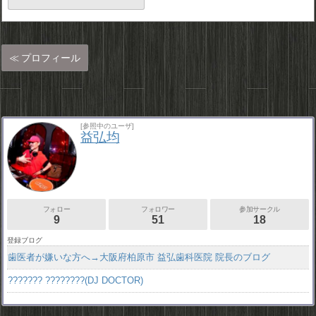
プロフィール
[参照中のユーザ]
益弘均
フォロー
フォロワー
参加サークル
9
51
18
登録ブログ
歯医者が嫌いな方へ→大阪府柏原市 益弘歯科医院 院長のブログ
??????? ????????(DJ DOCTOR)