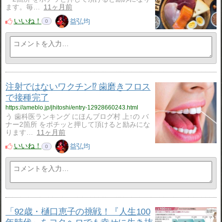
ます。毎…
11ヶ月前
いいね！
益弘均
0
注射ではないワクチン⁉️ 歯磨きフロス
で接種完了
https://ameblo.jp/jhitoshi/entry-12928660243.html
う 歯科医ランキング にほんブログ村 上↑の バ
ナー2箇所 をポチッと押して頂けると励みにな
ります…
11ヶ月前
いいね！
益弘均
0
「92歳・樋口恵子の挑戦！『人生100