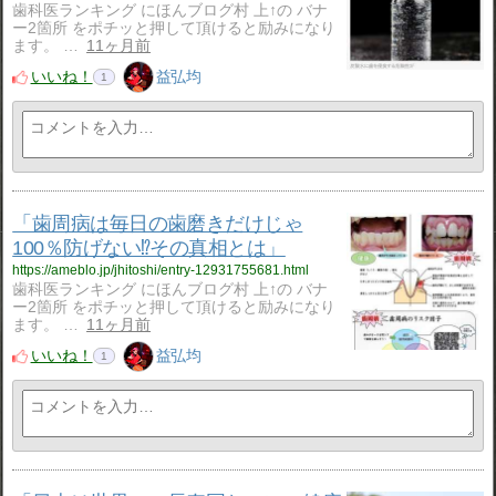
歯科医ランキング にほんブログ村 上↑の バナ
ー2箇所 をポチッと押して頂けると励みになり
ます。 …
11ヶ月前
いいね！
益弘均
1
「歯周病は毎日の歯磨きだけじゃ
100％防げない⁉️その真相とは」
https://ameblo.jp/jhitoshi/entry-12931755681.html
歯科医ランキング にほんブログ村 上↑の バナ
ー2箇所 をポチッと押して頂けると励みになり
ます。 …
11ヶ月前
いいね！
益弘均
1