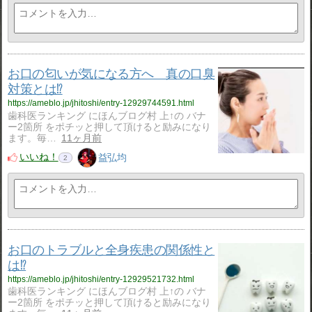
お口の匂いが気になる方へ 真の口臭
対策とは⁉️
https://ameblo.jp/jhitoshi/entry-12929744591.html
歯科医ランキング にほんブログ村 上↑の バナ
ー2箇所 をポチッと押して頂けると励みになり
ます。毎…
11ヶ月前
いいね！
益弘均
2
お口のトラブルと全身疾患の関係性と
は⁉️
https://ameblo.jp/jhitoshi/entry-12929521732.html
歯科医ランキング にほんブログ村 上↑の バナ
ー2箇所 をポチッと押して頂けると励みになり