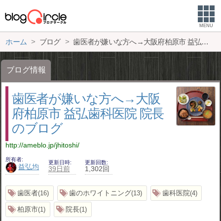
MENU
ホーム
ブログ
歯医者が嫌いな方へ→大阪府柏原市 益弘歯科医院 院長のブログ
ブログ情報
歯医者が嫌いな方へ→大阪
府柏原市 益弘歯科医院 院長
のブログ
http://ameblo.jp/jhitoshi/
所有者
更新日時
更新回数
益弘均
39日前
1,302回
歯医者
歯のホワイトニング
歯科医院
16
13
4
柏原市
院長
1
1