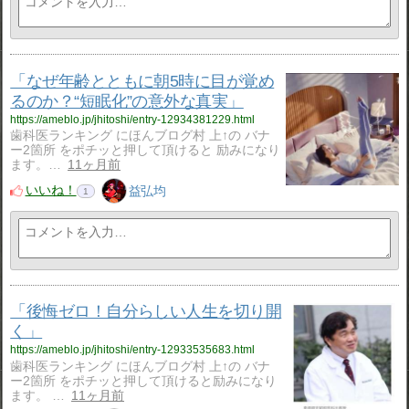
「なぜ年齢とともに朝5時に目が覚め
るのか？“短眠化”の意外な真実」
https://ameblo.jp/jhitoshi/entry-12934381229.html
歯科医ランキング にほんブログ村 上↑の バナ
ー2箇所 をポチッと押して頂けると 励みになり
ます。…
11ヶ月前
いいね！
益弘均
1
「後悔ゼロ！自分らしい人生を切り開
く」
https://ameblo.jp/jhitoshi/entry-12933535683.html
歯科医ランキング にほんブログ村 上↑の バナ
ー2箇所 をポチッと押して頂けると励みになり
ます。 …
11ヶ月前