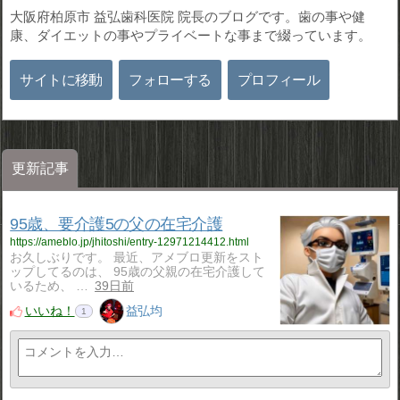
大阪府柏原市 益弘歯科医院 院長のブログです。歯の事や健
康、ダイエットの事やプライベートな事まで綴っています。
サイトに移動
フォローする
プロフィール
更新記事
95歳、要介護5の父の在宅介護
https://ameblo.jp/jhitoshi/entry-12971214412.html
お久しぶりです。 最近、アメブロ更新をスト
ップしてるのは、 95歳の父親の在宅介護して
いるため、 …
39日前
いいね！
益弘均
1