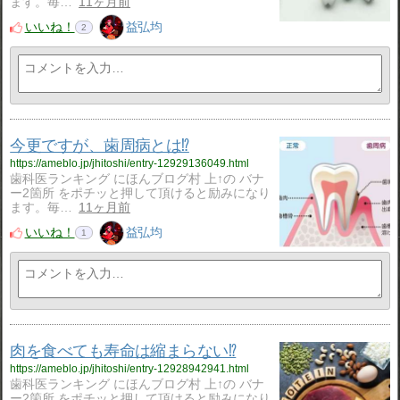
ます。毎…
11ヶ月前
いいね！
益弘均
2
今更ですが、歯周病とは⁉️
https://ameblo.jp/jhitoshi/entry-12929136049.html
歯科医ランキング にほんブログ村 上↑の バナ
ー2箇所 をポチッと押して頂けると励みになり
ます。毎…
11ヶ月前
いいね！
益弘均
1
肉を食べても寿命は縮まらない⁉️
https://ameblo.jp/jhitoshi/entry-12928942941.html
歯科医ランキング にほんブログ村 上↑の バナ
ー2箇所 をポチッと押して頂けると励みになり