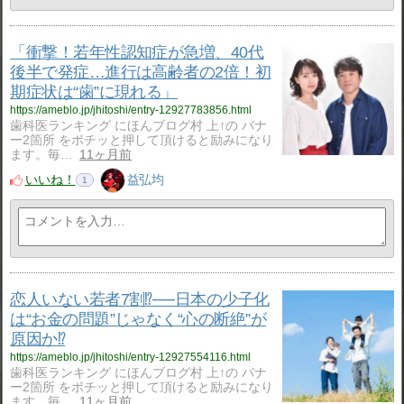
「衝撃！若年性認知症が急増、40代
後半で発症…進行は高齢者の2倍！初
期症状は“歯”に現れる」
https://ameblo.jp/jhitoshi/entry-12927783856.html
歯科医ランキング にほんブログ村 上↑の バナ
ー2箇所 をポチッと押して頂けると励みになり
ます。毎…
11ヶ月前
いいね！
益弘均
1
恋人いない若者7割⁉️──日本の少子化
は“お金の問題”じゃなく“心の断絶”が
原因か⁉️
https://ameblo.jp/jhitoshi/entry-12927554116.html
歯科医ランキング にほんブログ村 上↑の バナ
ー2箇所 をポチッと押して頂けると励みになり
ます。毎…
11ヶ月前