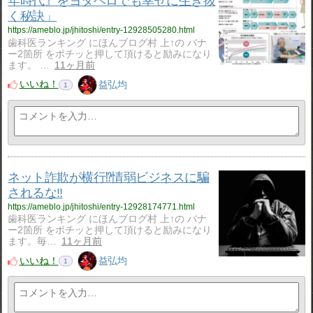
年時代』をヨタヘロでも幸せに生き抜
く秘訣」
https://ameblo.jp/jhitoshi/entry-12928505280.html
歯科医ランキング にほんブログ村 上↑の バナ
ー2箇所 をポチッと押して頂けると励みになり
ます。 …
11ヶ月前
いいね！
益弘均
1
ネット詐欺が横行⁉️情弱ビジネスに騙
されるな‼️
https://ameblo.jp/jhitoshi/entry-12928174771.html
歯科医ランキング にほんブログ村 上↑の バナ
ー2箇所 をポチッと押して頂けると励みになり
ます。毎…
11ヶ月前
いいね！
益弘均
1