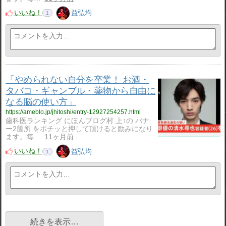
いいね！
益弘均
1
「やめられない自分を卒業！ お酒・
タバコ・ギャンブル・薬物から自由に
なる脳の使い方」
https://ameblo.jp/jhitoshi/entry-12927254257.html
歯科医ランキング にほんブログ村 上↑の バナ
ー2箇所 をポチッと押して頂けると励みになり
ます。毎…
11ヶ月前
いいね！
益弘均
1
続きを表示…