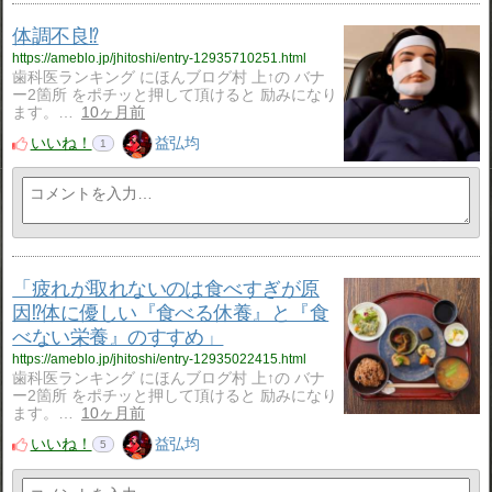
体調不良⁉️
https://ameblo.jp/jhitoshi/entry-12935710251.html
歯科医ランキング にほんブログ村 上↑の バナ
ー2箇所 をポチッと押して頂けると 励みになり
ます。…
10ヶ月前
いいね！
益弘均
1
「疲れが取れないのは食べすぎが原
因⁉️体に優しい『食べる休養』と『食
べない栄養』のすすめ」
https://ameblo.jp/jhitoshi/entry-12935022415.html
歯科医ランキング にほんブログ村 上↑の バナ
ー2箇所 をポチッと押して頂けると 励みになり
ます。…
10ヶ月前
いいね！
益弘均
5