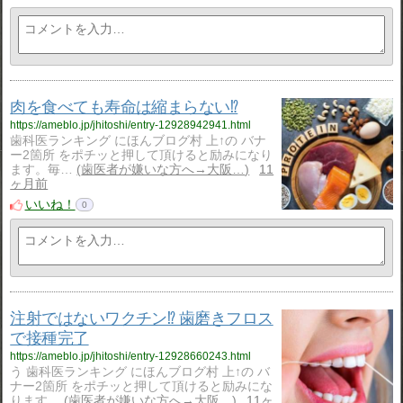
肉を食べても寿命は縮まらない⁉️
https://ameblo.jp/jhitoshi/entry-12928942941.html
歯科医ランキング にほんブログ村 上↑の バナ
ー2箇所 をポチッと押して頂けると励みになり
ます。毎…
歯医者が嫌いな方へ→大阪…
11
ヶ月前
いいね！
0
注射ではないワクチン⁉️ 歯磨きフロス
で接種完了
https://ameblo.jp/jhitoshi/entry-12928660243.html
う 歯科医ランキング にほんブログ村 上↑の バ
ナー2箇所 をポチッと押して頂けると励みにな
ります…
歯医者が嫌いな方へ→大阪…
11ヶ