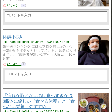
いいね！
1
体調不良⁉️
https://ameblo.jp/jhitoshi/entry-12935710251.html
歯科医ランキング にほんブログ村 上↑の バナ
ー2箇所 をポチッと押して頂けると 励みになり
ます。…
歯医者が嫌いな方へ→大阪…
10ヶ
月前
いいね！
1
「疲れが取れないのは食べすぎが原
因⁉️体に優しい『食べる休養』と『食
べない栄養』のすすめ」
https://ameblo.jp/jhitoshi/entry-12935022415.html