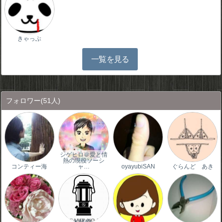
きゃっぷ
一覧を見る
フォロワー
(51人)
シゲヒロ＠愛と情
熱の現役ソーシ
コンティー海
ャ…
oyayubiSAN
ぐらんど あき