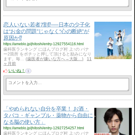
恋人いない若者7割⁉️──日本の少子化
は“お金の問題”じゃなく“心の断絶”が
原因か⁉️
https://ameblo.jp/jhitoshi/entry-12927554116.html
歯科医ランキング にほんブログ村 上↑の バナ
ー2箇所 をポチッと押して頂けると励みになり
ます。毎…
歯医者が嫌いな方へ→大阪…
11
ヶ月前
いいね！
1
「やめられない自分を卒業！ お酒・
タバコ・ギャンブル・薬物から自由に
なる脳の使い方」
https://ameblo.jp/jhitoshi/entry-12927254257.html
歯科医ランキング にほんブログ村 上↑の バナ