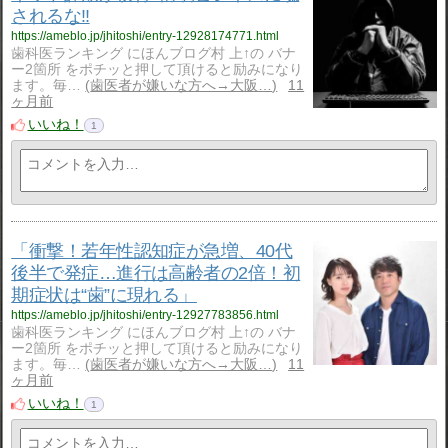
されるな‼️
https://ameblo.jp/jhitoshi/entry-12928174771.html
歯科医ランキング にほんブログ村 上↑の バナ
ー2箇所 をポチッと押して頂けると励みになり
ます。毎…
歯医者が嫌いな方へ→大阪…
11
ヶ月前
いいね！
1
「衝撃！若年性認知症が急増、40代
後半で発症…進行は高齢者の2倍！初
期症状は“歯”に現れる」
https://ameblo.jp/jhitoshi/entry-12927783856.html
歯科医ランキング にほんブログ村 上↑の バナ
ー2箇所 をポチッと押して頂けると励みになり
ます。毎…
歯医者が嫌いな方へ→大阪…
11
ヶ月前
いいね！
1