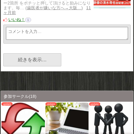
ー2箇所 をポチッと押して頂けると励みになり
ます。毎…
歯医者が嫌いな方へ→大阪…
11
ヶ月前
いいね！
1
続きを表示…
参加サークル
(18)