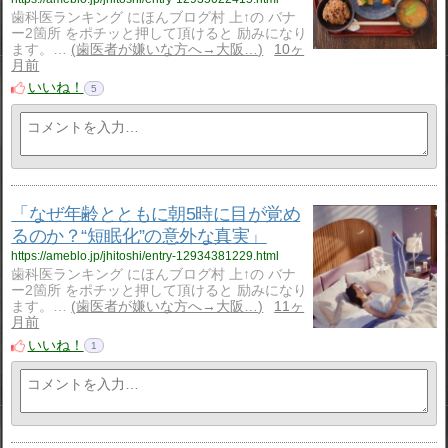
歯科医ランキング にほんブログ村 上↑の バナ
ー2箇所 をポチッと押して頂けると 励みになり
ます。…
歯医者が嫌いな方へ→大阪…
10ヶ
月前
いいね！
5
「なぜ年齢とともに朝5時に目が覚め
るのか？“短眠化”の意外な真実」
https://ameblo.jp/jhitoshi/entry-12934381229.html
歯科医ランキング にほんブログ村 上↑の バナ
ー2箇所 をポチッと押して頂けると 励みになり
ます。…
歯医者が嫌いな方へ→大阪…
11ヶ
月前
いいね！
1