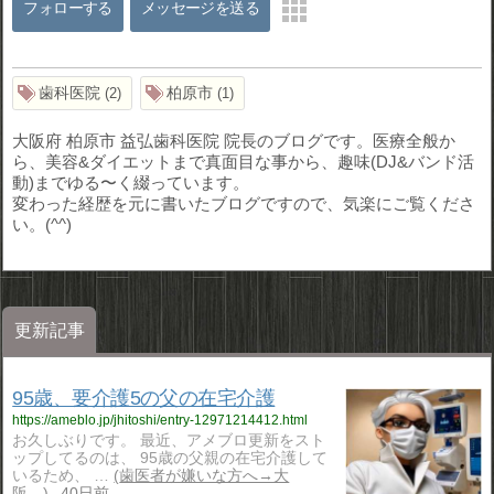
フォローする
メッセージを送る
歯科医院
柏原市
2
1
大阪府 柏原市 益弘歯科医院 院長のブログです。医療全般か
ら、美容&ダイエットまで真面目な事から、趣味(DJ&バンド活
動)までゆる〜く綴っています。
変わった経歴を元に書いたブログですので、気楽にご覧くださ
い。(^^)
更新記事
95歳、要介護5の父の在宅介護
https://ameblo.jp/jhitoshi/entry-12971214412.html
お久しぶりです。 最近、アメブロ更新をスト
ップしてるのは、 95歳の父親の在宅介護して
いるため、 …
歯医者が嫌いな方へ→大
阪…
40日前