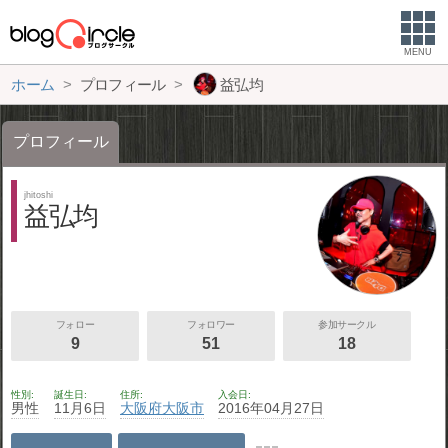
MENU
ホーム
プロフィール
益弘均
プロフィール
jhitoshi
益弘均
フォロー
フォロワー
参加サークル
9
51
18
性別
誕生日
住所
入会日
男性
11月6日
大阪府
大阪市
2016年04月27日