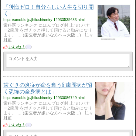
「後悔ゼロ！自分らしい人生を切り開
く」
https://ameblo.jp/jhitoshi/entry-12933535683.html
歯科医ランキング にほんブログ村 上↑の バナ
ー2箇所 をポチッと押して頂けると励みになり
ます。 …
歯医者が嫌いな方へ→大阪…
11ヶ
月前
いいね！
0
歯ぐきの炎症が命を奪う⁉ 歯周病が招
く恐怖の全身病とは」
https://ameblo.jp/jhitoshi/entry-12933086749.html
歯科医ランキング にほんブログ村 上↑の バナ
ー2箇所 をポチッと押して頂けると励みになり
ます。 …
歯医者が嫌いな方へ→大阪…
11ヶ
月前
いいね！
2