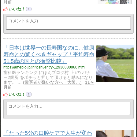
月前
いいね！
1
「日本は世界一の長寿国なのに…健康
寿命との驚くべきギャップ！平均寿命
51.5歳の国との衝撃比較」
https://ameblo.jp/jhitoshi/entry-12930880060.html
歯科医ランキング にほんブログ村 上↑の バナ
ー2箇所 をポチッと押して頂けると励みになり
ます。 …
歯医者が嫌いな方へ→大阪…
11ヶ
月前
いいね！
1
「たった5分の口腔ケアで人生が変わ