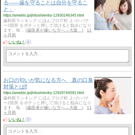
る――歯を守ることは自分を守るこ
と」
https://ameblo.jp/jhitoshi/entry-12930246345.html
歯科医ランキング にほんブログ村 上↑の バナ
ー2箇所 をポチッと押して頂けると励みになり
ます。毎…
歯医者が嫌いな方へ→大阪…
11
ヶ月前
いいね！
4
お口の匂いが気になる方へ 真の口臭
対策とは⁉️
https://ameblo.jp/jhitoshi/entry-12929744591.html
歯科医ランキング にほんブログ村 上↑の バナ
ー2箇所 をポチッと押して頂けると励みになり
ます。毎…
歯医者が嫌いな方へ→大阪…
11
ヶ月前
いいね！
2