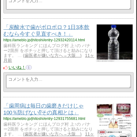
「炭酸水で歯がボロボロ？1日3本飲
むなら今すぐ見直すべき！」
https://ameblo.jp/jhitoshi/entry-12932420114.html
歯科医ランキング にほんブログ村 上↑の バナ
ー2箇所 をポチッと押して頂けると励みになり
ます。 …
歯医者が嫌いな方へ→大阪…
11ヶ
月前
いいね！
1
「歯周病は毎日の歯磨きだけじゃ
100％防げない⁉️その真相とは」
https://ameblo.jp/jhitoshi/entry-12931755681.html
歯科医ランキング にほんブログ村 上↑の バナ
ー2箇所 をポチッと押して頂けると励みになり
ます。 …
歯医者が嫌いな方へ→大阪…
11ヶ