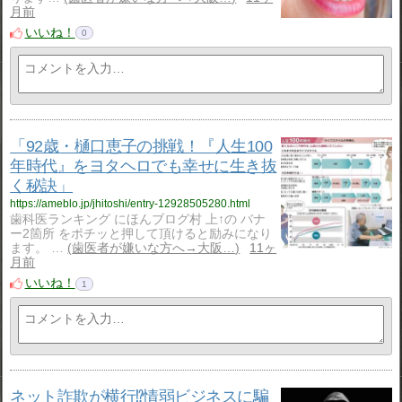
月前
いいね！
0
「92歳・樋口恵子の挑戦！『人生100
年時代』をヨタヘロでも幸せに生き抜
く秘訣」
https://ameblo.jp/jhitoshi/entry-12928505280.html
歯科医ランキング にほんブログ村 上↑の バナ
ー2箇所 をポチッと押して頂けると励みになり
ます。 …
歯医者が嫌いな方へ→大阪…
11ヶ
月前
いいね！
1
ネット詐欺が横行⁉️情弱ビジネスに騙