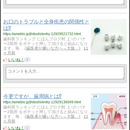
お口のトラブルと全身疾患の関係性と
は⁉️
https://ameblo.jp/jhitoshi/entry-12929521732.html
歯科医ランキング にほんブログ村 上↑の バナ
ー2箇所 をポチッと押して頂けると励みになり
ます。毎…
歯医者が嫌いな方へ→大阪…
11
ヶ月前
いいね！
2
今更ですが、歯周病とは⁉️
https://ameblo.jp/jhitoshi/entry-12929136049.html
歯科医ランキング にほんブログ村 上↑の バナ
ー2箇所 をポチッと押して頂けると励みになり
ます。毎…
歯医者が嫌いな方へ→大阪…
11
ヶ月前
いいね！
1