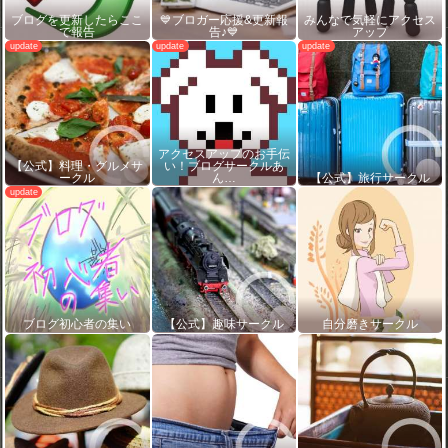
ブログを更新したらここ
💙ブロガー応援&更新報
みんなで気軽にアクセス
で報告
告♪💙
アップ
アクセスアップのお手伝
【公式】料理・グルメサ
い！ブログサークルあ
ークル
ん…
【公式】旅行サークル
ブログ初心者の集い
【公式】趣味サークル
自分磨きサークル