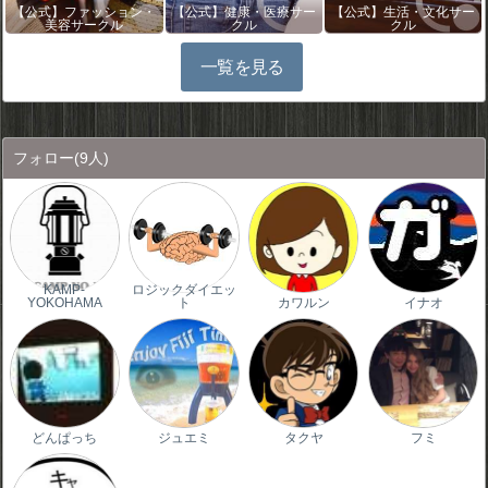
【公式】ファッション・
【公式】健康・医療サー
【公式】生活・文化サー
美容サークル
クル
クル
一覧を見る
フォロー
(9人)
KAMP-
ロジックダイエッ
YOKOHAMA
ト
カワルン
イナオ
どんぱっち
ジュエミ
タクヤ
フミ