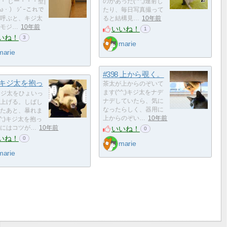
・ じー・・・壁|
のがあった(^^;)連射し
ω・） ｼﾞｰこれで
たり、毎日写真撮って
呼ぶと、キジ太
ると結構見…
10年前
モジ…
10年前
いいね！
1
いね！
3
marie
marie
#398 上から覗く。
7 キジ太を抱っ
茶太が上からのぞいて
ます(^^;)キジ太をナデ
ジ太をひょいっ
ナデしていたら、気に
上げる。しばし
なったらしく、器用に
たあと、暴れま
上からのぞい…
10年前
^^;)キジ太を抱っ
いいね！
にはコツが…
10年前
0
いね！
0
marie
marie