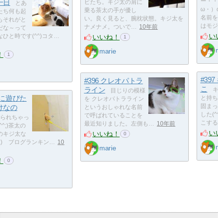
一日
ー・・
ビたち。キジ太の肩に
とあ
ω・）
乗る茶太の手が優し
たち何も起
名前を
い。良く見ると、腕枕状態。キジ太を
もそれがと
はモジ
ナメナメ。ついで…
10年前
だな～って
い
いいね！
ひと時です(^^)コタ…
1
marie
！
1
#39
#396 クレオパトラ
こ
ライン
キ
目じりの模様
緒に遊びた
と持ち
を クレオパトラライン
けなの
固まっ
というおしゃれな名前
した(
で呼ばれていることを
られちゃっ
こする
最近知りました。左側も…
10年前
^;)茶太の
い
いいね！
のキジ太な
0
^;) ブログランキン…
10
marie
！
0