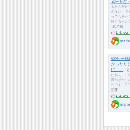
る平凡な
る日のチビ
きない。で
っても幸せ
感じる平凡な
10年前
いいね
marie
#395 一
かっただ
に。。
怒
たねぇ。。(^
真似ばかり
のです。(^
年前
いいね
marie