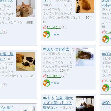
が壊れてき
う。。
#40
チビたちのこ
の特
の反応・・・。な、何
、箱に入り
かいるのかな・・・め
茶太です
座って
くっても何もなかった
箱にも気が付
違いな
し、怖くて布団が敷けないじ…
10年
裂けてき
ていた
前
もちょうどアゴを…
10年
が・・
いいね！
前
4
！
い
2
marie
#406 いつも茶太
新
のお腹に勝
#40
しい寝床を見つけるの
ない
はいつも茶太(^^;)なん
別の
昨日
か膨らんでるな・・と
て目が
かったです
思ったら茶太が潜りこ
ジ太で
たちは一日
んでいた(…
10年前
日光と
てましたっ
いいね！
る。※
気ストーブを付けても、…
10
2
い
marie
！
2
#402 安心感が絶大
すぎて飼い主の立
#40
せだと感じ
場がない
じ・・
一休みなチ