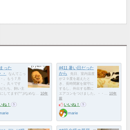
2 まった
#411 暑い日だった
・・
から
なんてこっ
先日、室内温度
・。もう７月
が２９度を超えたと
・。久々です
き、長時間家を留守に
ビたち、飼い主
するし、外出する際に
にしてます(^^;)/なめな…
10年
エアコンをつけました。・・…
10年
前
いね！
いいね！
5
5
marie
marie