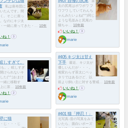
8 ツンデレは猫
#407 自慢の尻尾
茶
権
太の尻尾はポワポワ フ
私は座布団に
ワフワ していてわんち
いたんです。間
ゃんみたいょね(^^)同じ
く。そこに座っ
ような毛並みと尻尾の
。なのにキジ太
猫ちゃ…
10年前
・一緒に座ってきた・…
10年
いいね！
3
いね！
3
marie
marie
#405 キジ太は甘え
3 眩しすぎて。
下手
最近、キジ太が
日も。。眩しすぎ
優しいんだが・・・。
開けられないキ
相変わらず茶太にベッ
した(^^;)おまけ
タリではあるけど、以
一緒に移動す
前より飼い主に対する警戒…
10年前
上に茶…
10年前
いいね！
1
いね！
2
marie
marie
#401 猫「押忍！」
0 壁に猫
元写真↓昔の写真をみて
・じ・・・じ
いたら、面白いポーズ