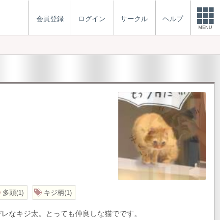
会員登録
ログイン
サークル
ヘルプ
MENU
多頭
キジ柄
1
1
デレなキジ太。とっても仲良しな猫でです。