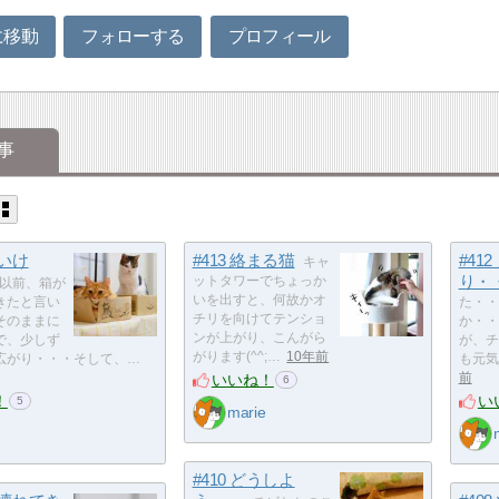
に移動
フォローする
プロフィール
事
だいけ
#413 絡まる猫
#41
キャ
り・
ットタワーでちょっか
以前、箱が
いを出すと、何故かオ
きたと言い
た・・
チリを向けてテンショ
そのままに
か・・
ンが上がり、こんがら
で、少しず
が、チ
がります(^^;…
10年前
広がり・・・そして、…
も元気
いいね！
前
6
！
い
5
marie
#410 どうしよ