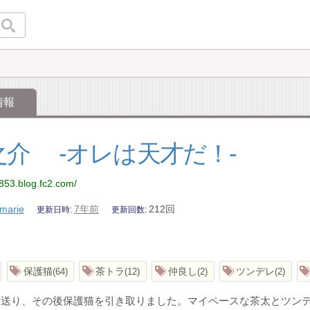
情報
之介 -オレは天才だ！-
e853.blog.fc2.com/
marie
7年前
212回
更新日時
更新回数
保護猫
茶トラ
仲良し
ツンデレ
64
12
2
2
見送り、その後保護猫を引き取りました。マイペースな茶太とツン