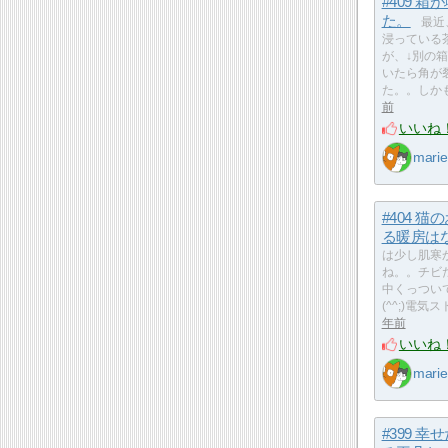
#409 箱
た。
最近
浸っている
が、↓別の
いたら角が
た。。しか
前
いいね
marie
#404 猫
る暖房は
は少し肌寒
ね。。チビ
中くっつい
(^^;)電
年前
いいね
marie
#399 幸