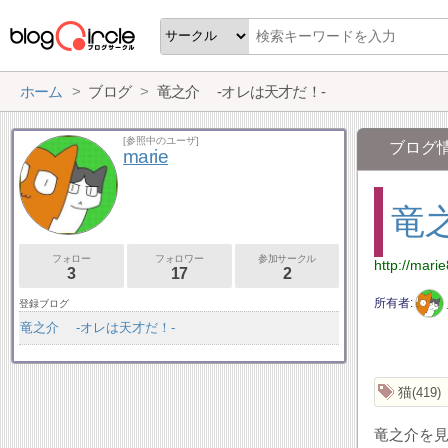
ホーム
ブログ
竜之介 -オレは天才だ！-
[参照中のユーザ]
ブログ
marie
竜
フォロー
フォロワー
参加サークル
http://mari
3
17
2
所有者
登録ブログ
竜之介 -オレは天才だ！-
猫
419
竜之介を