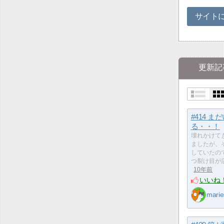
サイト
更新記
#414 ま
る・・！
壊れかけて
ましたが、
していたの
つ裂け目が
10年前
いいね
marie