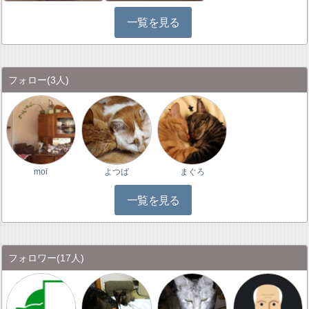
一覧を見る
フォロー
(3人)
moi
よつば
まぐろ
一覧を見る
フォロワー
(17人)