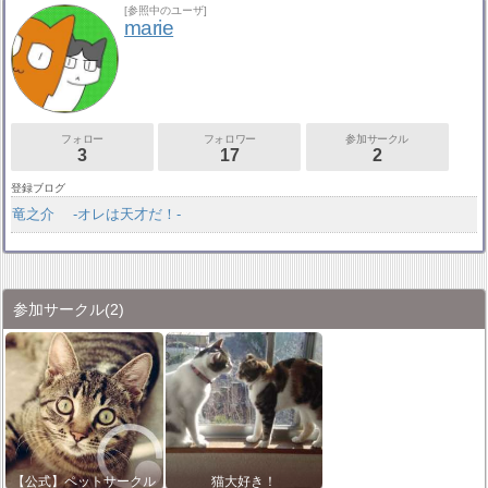
[参照中のユーザ]
marie
フォロー
フォロワー
参加サークル
3
17
2
登録ブログ
竜之介 -オレは天才だ！-
参加サークル
(2)
【公式】ペットサークル
猫大好き！