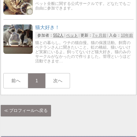
ペット全般に関する公式サークルです。どなたでもご
自由に参加できます。
猫大好き！
参加者：
552人
ペット
更新：
7ヶ月前
入会：
10年前
猫との暮らし。ウチの猫自慢。猫の保護活動。飼育の
ベテランさんに聞きたいこと。虹の橋組。猫いないけ
ど実家にいるよ。飼ってないけど猫大好き。猫のみの
サークルがなかったので作りました。管理というほど
活動できませ…
前へ
1
次へ
プロフィールへ戻る