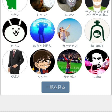
サプリメントアド
ヒラレ
やべしん
にゃい
バイザー＠hir…
アリス
ゆきと支配人
ガッチャン
tantanpy
KAZU
タクヤ
サカボン
tratra
一覧を見る