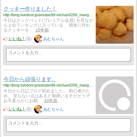
クッキー作りました！
http://blog.livedoor.jp/amutan99-michan0206_manga_anime0502/archives/2906044.html
今日はクックパッド(プレミアム会員) を見なが
ら上位ランキングに入っている、 簡単に作れ
るクッキーを…
10年前
いいね！
あむちゃん
0
今日から頑張ります。
http://blog.livedoor.jp/amutan99-michan0206_manga_anime0502/archives/2891922.html
今日から日記ブログ初めました。 初心者のた
め、 至らない点はあると御座いますがどうぞ
お手柔らかにお願…
10年前
いいね！
あむちゃん
0