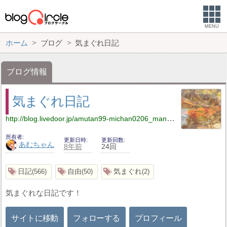
MENU
ホーム
ブログ
気まぐれ日記
ブログ情報
気まぐれ日記
http://blog.livedoor.jp/amutan99-michan0206_manga_anime0502/
所有者
更新日時
更新回数
あむちゃん
8年前
24回
日記
自由
気まぐれ
566
50
2
気まぐれな日記です！
サイトに移動
フォローする
プロフィール