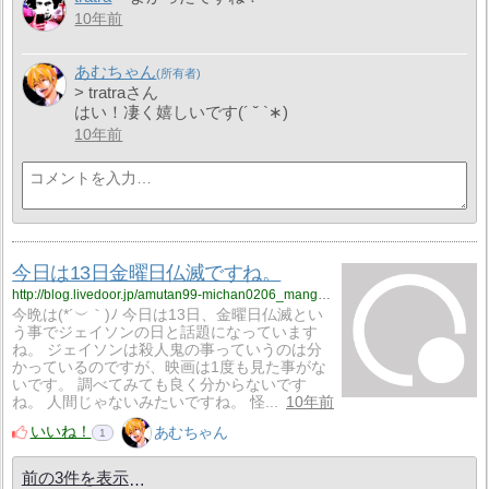
10年前
あむちゃん
> tratraさん
はい！凄く嬉しいです(´ ˘ `∗)
10年前
今日は13日金曜日仏滅ですね。
http://blog.livedoor.jp/amutan99-michan0206_manga_anime0502/archives/3194067.html
今晩は(*´︶｀)ﾉ 今日は13日、金曜日仏滅とい
う事でジェイソンの日と話題になっています
ね。 ジェイソンは殺人鬼の事っていうのは分
かっているのですが、映画は1度も見た事がな
いです。 調べてみても良く分からないです
ね。 人間じゃないみたいですね。 怪...
10年前
いいね！
あむちゃん
1
前の3件を表示