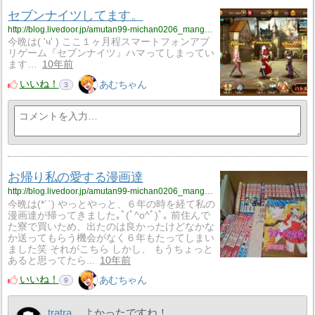
セブンナイツしてます。
http://blog.livedoor.jp/amutan99-michan0206_manga_anime0502/archives/3234181.html
今晩は( 'ч' ) ここ１ヶ月程スマートフォンアプ
リゲーム『セブンナイツ』ハマってしまってい
ます…
10年前
いいね！
あむちゃん
3
お帰り私の愛する漫画達
http://blog.livedoor.jp/amutan99-michan0206_manga_anime0502/archives/3215890.html
今晩は(*´`) やっとやっと、６年の時を経て私の
漫画達が帰ってきました｡ﾟ(ﾟ^o^ﾟ)ﾟ｡ 前住んで
た寮で買いため、出たのは良かったけどなかな
か送ってもらう機会がなく６年もたってしまい
ました笑 それがこちら しかし、 もうちょっと
あると思ってたら...
10年前
いいね！
あむちゃん
9
tratra
よかったですね！