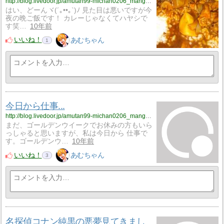
http://blog.livedoor.jp/amutan99-michan0206_manga_anime0502/archives/3038431.html
はい、どーんヾ(´｡••｡`)ﾉ 見た目は悪いですが今
夜の晩ご飯です！ カレーじゃなくてハヤシで
す笑…
10年前
いいね！
あむちゃん
1
今日から仕事...
http://blog.livedoor.jp/amutan99-michan0206_manga_anime0502/archives/3006537.html
まだ、ゴールデンウイークでお休みの方もいら
っしゃると思いますが、私は今日から 仕事で
す。ゴールデンウ…
10年前
いいね！
あむちゃん
3
名探偵コナン純黒の悪夢見てきまし