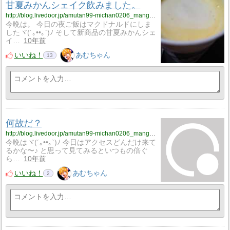
甘夏みかんシェイク飲みました。
http://blog.livedoor.jp/amutan99-michan0206_manga_anime0502/archives/3277353.html
今晩は。 今日の夜ご飯はマクドナルドにしま
したヾ(´｡••｡`)ﾉ そして新商品の甘夏みかんシェ
イ…
10年前
いいね！
あむちゃん
13
何故だ？
http://blog.livedoor.jp/amutan99-michan0206_manga_anime0502/archives/3257407.html
今晩はヾ(´｡••｡`)ﾉ 今日はアクセスどんだけ来て
るかな〜♪ と思って見てみるといつもの倍ぐ
ら…
10年前
いいね！
あむちゃん
2