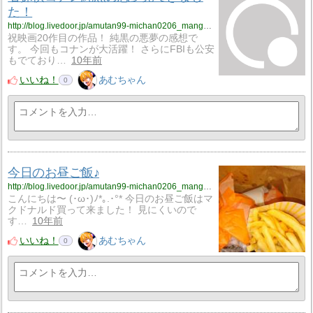
た！
http://blog.livedoor.jp/amutan99-michan0206_manga_anime0502/archives/2972314.html
祝映画20作目の作品！ 純黒の悪夢の感想で
す。 今回もコナンが大活躍！ さらにFBIも公安
もでており…
10年前
いいね！
あむちゃん
0
今日のお昼ご飯♪
http://blog.livedoor.jp/amutan99-michan0206_manga_anime0502/archives/2940503.html
こんにちは〜 (･ω･)ﾉ*｡.･°* 今日のお昼ご飯はマ
クドナルド買って来ました！ 見にくいので
す…
10年前
いいね！
あむちゃん
0