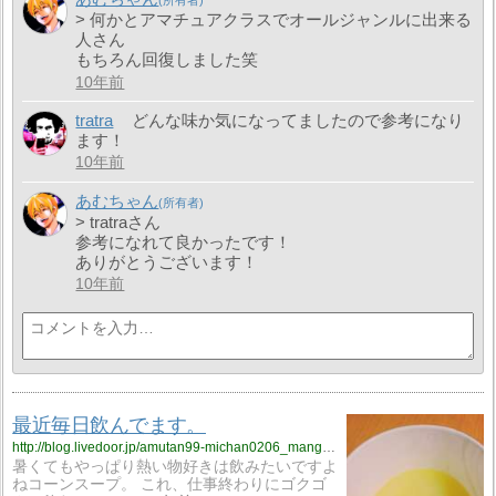
> 何かとアマチュアクラスでオールジャンルに出来る
人さん
もちろん回復しました笑
10年前
tratra
どんな味か気になってましたので参考になり
ます！
10年前
あむちゃん
> tratraさん
参考になれて良かったです！
ありがとうございます！
10年前
最近毎日飲んでます。
http://blog.livedoor.jp/amutan99-michan0206_manga_anime0502/archives/3111366.html
暑くてもやっぱり熱い物好きは飲みたいですよ
ねコーンスープ。 これ、仕事終わりにゴクゴ