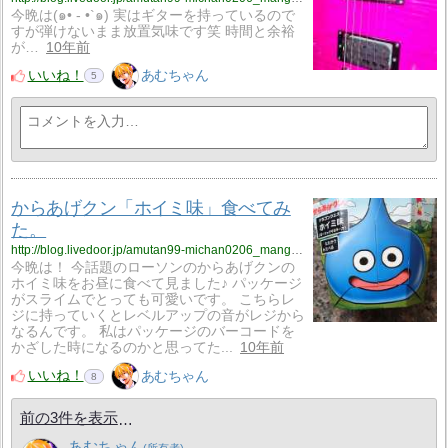
今晩は(๑• - •`๑) 実はギターを持っているので
すが弾けないまま放置気味です笑 時間と余裕
が…
10年前
いいね！
あむちゃん
5
からあげクン「ホイミ味」食べてみ
た。
http://blog.livedoor.jp/amutan99-michan0206_manga_anime0502/archives/3150785.html
今晩は！ 今話題のローソンのからあげクンの
ホイミ味をお昼に食べて見ました♪ パッケージ
がスライムでとっても可愛いです。 こちらレ
ジに持っていくとレベルアップの音がレジから
なるんです。 私はパッケージのバーコードを
かざした時になるのかと思ってた...
10年前
いいね！
あむちゃん
8
前の3件を表示
あむちゃん