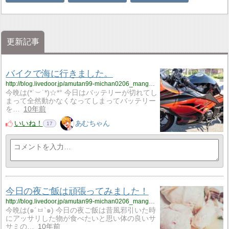
更新記事
バイクで海に行きました。
http://blog.livedoor.jp/amutan99-michan0206_manga_anime0502/archives/3345933.html
今晩は(*˙︶˙*)☆*° 今日はバッテリーが切れてし
まって全然動かなくなってしまってバッテリー
を…
10年前
いいね！
あむちゃん
17
今日の夜ご飯は頑張ってみました！
http://blog.livedoor.jp/amutan99-michan0206_manga_anime0502/archives/3325688.html
今晩は(๑´ㅂ`๑) 今日の夜ご飯は昔風邪引いた時
にアッサリした物が食べたいと思い体の良いサ
サミの…
10年前