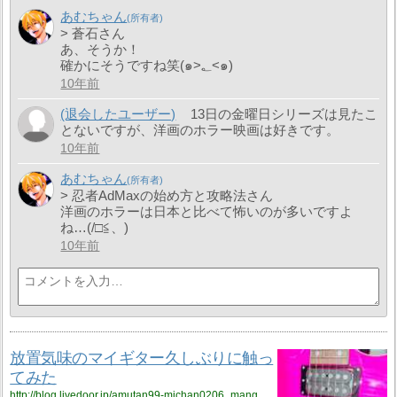
あむちゃん
> 蒼石さん
あ、そうか！
確かにそうですね笑(๑>؂<๑)
10年前
(退会したユーザー)
13日の金曜日シリーズは見たこ
とないですが、洋画のホラー映画は好きです。
10年前
あむちゃん
> 忍者AdMaxの始め方と攻略法さん
洋画のホラーは日本と比べて怖いのが多いですよ
ね…(/□≦、)
10年前
放置気味のマイギター久しぶりに触っ
てみた
http://blog.livedoor.jp/amutan99-michan0206_manga_anime0502/archives/3172442.html