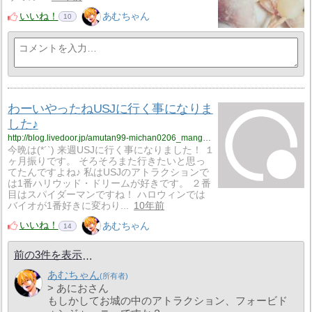
いいね！
あむちゃん
10
わーいやったねUSJに行く事になりま
した♪
http://blog.livedoor.jp/amutan99-michan0206_manga_anime0502/archives/3304795.html
今晩は(*´`) 来週USJに行く事になりました！ １
ヶ月振りです。 そろそろまた行きたいと思っ
てたんですよね♪ 私はUSJのアトラクションで
は1番ハリウッド・ドリームが好きです。 ２番
目はスパイダーマンですね！ ハロウィンでは
バイオが1番好きに変わり...
10年前
いいね！
あむちゃん
14
前の3件を表示
あむちゃん
> あにおさん
もしかしてお城の中のアトラクション、フォービド