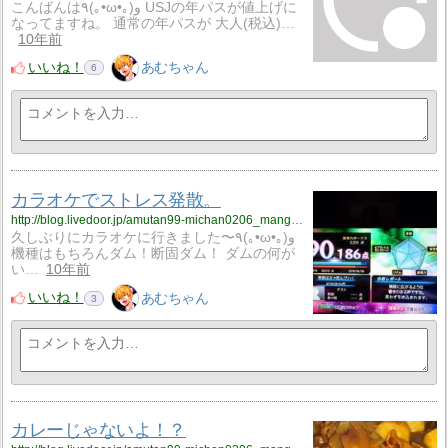
こんばんは٩(｡•ω•｡) و USJの年パスが値上げに
なってますね。 通常の年パスが 大人(税込)…
10年前
いいね！
あむちゃん
6
カラオケでストレス発散。
http://blog.livedoor.jp/amutan99-michan0206_manga_anime0502/archives/3060003.html
久しぶりにカラオケに行きました〜٩(｡•ω•｡) و
機種はもちろんダム！断固ダム！ ダムの何が
い…
10年前
いいね！
あむちゃん
3
カレーじゃないよ！？