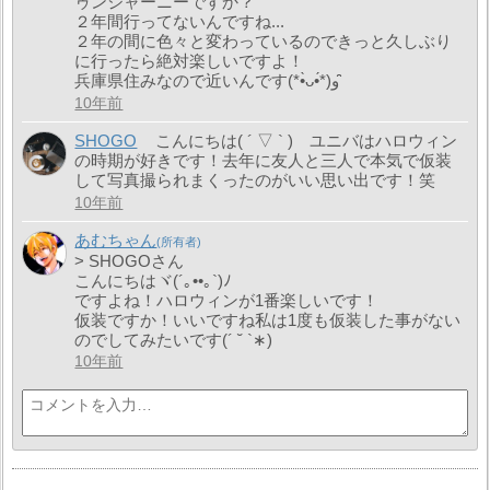
ゥンジャーニーですか？
２年間行ってないんですね...
２年の間に色々と変わっているのできっと久しぶり
に行ったら絶対楽しいですよ！
兵庫県住みなので近いんです(*•̀ᴗ•́*)و ̑̑
10年前
SHOGO
こんにちは( ´ ▽ ` ) ユニバはハロウィン
の時期が好きです！去年に友人と三人で本気で仮装
して写真撮られまくったのがいい思い出です！笑
10年前
あむちゃん
> SHOGOさん
こんにちはヾ(´｡••｡`)ﾉ
ですよね！ハロウィンが1番楽しいです！
仮装ですか！いいですね私は1度も仮装した事がない
のでしてみたいです(´ ˘ `∗)
10年前