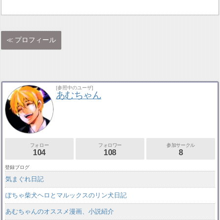
プロフィール
[参照中のユーザ]
あむちゃん
フォロー
フォロワー
参加サークル
104
108
8
登録ブログ
気まぐれ日記
ぽちゃ柴犬ヘロとマルックスのリン犬日記
あむちゃんのオススメ漫画、小説紹介