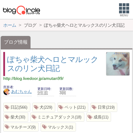
MENU
ホーム
ブログ
ぽちゃ柴犬ヘロとマルックスのリン犬日記
ブログ情報
ぽちゃ柴犬ヘロとマルック
スのリン犬日記
http://blog.livedoor.jp/amutan99/
所有者
更新日時
更新回数
あむちゃん
9年前
3回
日記
犬
ペット
日常
566
229
221
219
柴犬
ミニチュアダックス
成長
30
18
11
マルチーズ
マルックス
9
1