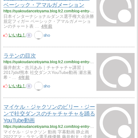
ベーシック・アマルガメーション
https://syakoudancetoyama.blog.fc2.com/blog-entry-555.html
日本インターナショナルダンス選手権大会決勝
規定フィガー ベーシック・アマルガメーショ
ンのチャート表 …
4年前
いいね！
sho
0
ラテンの目次
https://syakoudancetoyama.blog.fc2.com/blog-entry-682.html
藤井創太・吉川あみ｜チャチャチャ講習｜
2017jdsf熊本 社交ダンスYouTube動画 瀬古薫
希・…
4年前
いいね！
sho
0
マイケル・ジャクソンのビリー・ジー
ンで社交ダンスのチャチャチャを踊る
YouTube動画
https://syakoudancetoyama.blog.fc2.com/blog-entry-690.html
マイケル・ジャクソン 動画 字幕動画 静止画
2022アマ・ラテン選手権優勝 藤井創太・中村