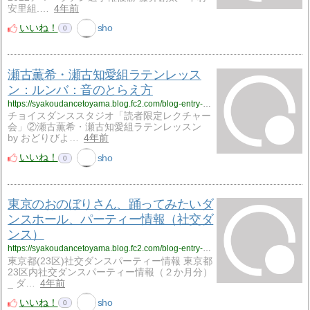
安里組.…
4年前
いいね！
sho
0
瀬古薫希・瀬古知愛組ラテンレッス
ン：ルンバ：音のとらえ方
https://syakoudancetoyama.blog.fc2.com/blog-entry-1030.html
チョイスダンススタジオ「読者限定レクチャー
会」②瀬古薫希・瀬古知愛組ラテンレッスン
by おどりびよ…
4年前
いいね！
sho
0
東京のおのぼりさん、踊ってみたいダ
ンスホール、パーティー情報（社交ダ
ンス）
https://syakoudancetoyama.blog.fc2.com/blog-entry-1028.html
東京都(23区)社交ダンスパーティー情報 東京都
23区内社交ダンスパーティー情報（２か月分）
_ ダ…
4年前
いいね！
sho
0