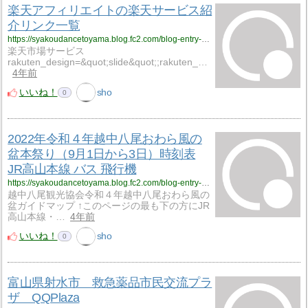
楽天アフィリエイトの楽天サービス紹
介リンク一覧
https://syakoudancetoyama.blog.fc2.com/blog-entry-461.html
楽天市場サービス
rakuten_design=&quot;slide&quot;;rakuten_…
4年前
いいね！
sho
0
2022年令和４年越中八尾おわら風の
盆本祭り（9月1日から3日）時刻表
JR高山本線 バス 飛行機
https://syakoudancetoyama.blog.fc2.com/blog-entry-979.html
​越中八尾観光協会令和４年越中八尾おわら風の
盆ガイドマップ ↑このページの最も下の方にJR
高山本線・…
4年前
いいね！
sho
0
富山県射水市 救急薬品市民交流プラ
ザ QQPlaza