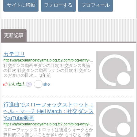
サイトに移動
フォローする
プロフィール
更新記事
カテゴリ
https://syakoudancetoyama.blog.fc2.com/blog-entry-663.html
社交ダンス動画モダンの目次 社交ダンス裏論
の目次 社交ダンス動画ラテンの目次 社交ダン
スおまけの目次…
3年前
いいね！
sho
0
行進曲でスローフォックストロット：
ヘル・マーチ Hell March：社交ダンス
YouTube動画
https://syakoudancetoyama.blog.fc2.com/blog-entry-960.html
スローフォックストロットは後退ウォークとか
技術的にも難しいことが多いが もうひとつ難