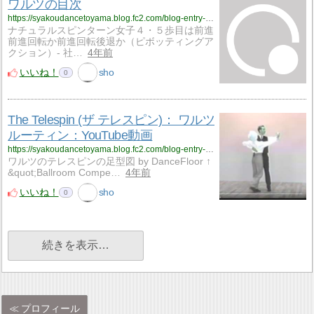
ワルツの目次
https://syakoudancetoyama.blog.fc2.com/blog-entry-777.html
ナチュラルスピンターン女子４・５歩目は前進
前進回転か前進回転後退か（ピボッティングア
クション）- 社…
4年前
いいね！
sho
0
The Telespin (ザ テレスピン)： ワルツ
ルーティン：YouTube動画
https://syakoudancetoyama.blog.fc2.com/blog-entry-306.html
ワルツのテレスピンの足型図 by DanceFloor ↑
&quot;Ballroom Compe…
4年前
いいね！
sho
0
続きを表示…
プロフィール