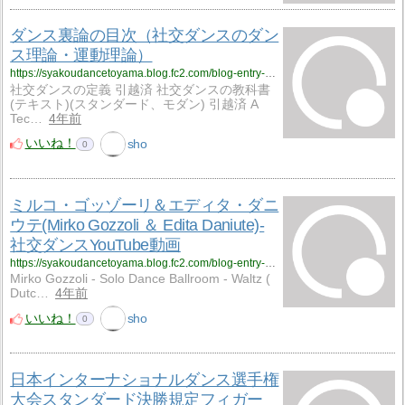
ダンス裏論の目次（社交ダンスのダン
ス理論・運動理論）
https://syakoudancetoyama.blog.fc2.com/blog-entry-1004.html
社交ダンスの定義 引越済 社交ダンスの教科書
(テキスト)(スタンダード、モダン) 引越済 A
Tec…
4年前
いいね！
sho
0
ミルコ・ゴッゾーリ＆エディタ・ダニ
ウテ(Mirko Gozzoli ＆ Edita Daniute)-
社交ダンスYouTube動画
https://syakoudancetoyama.blog.fc2.com/blog-entry-600.html
Mirko Gozzoli - Solo Dance Ballroom - Waltz (
Dutc…
4年前
いいね！
sho
0
日本インターナショナルダンス選手権
大会スタンダード決勝規定フィガー