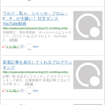
ワルツ：私ゃ、シャッセ・フロム・
P．P．が大嫌い！ 社交ダンス
YouTube動画
https://syakoudancetoyama.blog.fc2.com/blog-entry-687.html
宮嶋秀行・清水寿恵組「ボールルームビューテ
ィー」①ワルツ by おどりびより - YouTube
2…
4年前
いいね！
sho
0
新着記事を表示してくれるブログラン
キング
https://syakoudancetoyama.blog.fc2.com/blog-entry-662.html
記事一覧 社交ダンスランキング カテゴリーラ
ンキング表示、記事検索可 新着記事 にほんブ
ログ村 ダン…
4年前
いいね！
sho
0