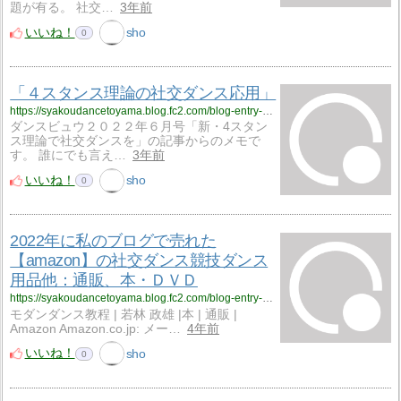
題が有る。 社交…
3年前
いいね！
sho
0
「４スタンス理論の社交ダンス応用」
https://syakoudancetoyama.blog.fc2.com/blog-entry-1038.html
ダンスビュウ２０２２年６月号「新・4スタン
ス理論で社交ダンスを」の記事からのメモで
す。 誰にでも言え…
3年前
いいね！
sho
0
2022年に私のブログで売れた
【amazon】の社交ダンス競技ダンス
用品他：通販、本・ＤＶＤ
https://syakoudancetoyama.blog.fc2.com/blog-entry-1035.html
モダンダンス教程 | 若林 政雄 |本 | 通販 |
Amazon Amazon.co.jp: メー…
4年前
いいね！
sho
0