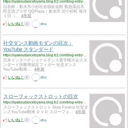
https://syakoudancetoyama.blog.fc2.com/blog-entry-1036.html
旧名称：射水市小杉社会福祉会館 救急薬品市
民交流プラザ QQPlaza｜射水市 旧小杉町 毎月
１日（…
4年前
いいね！
sho
0
社交ダンス動画モダンの目次：
YouTube スタンダード
https://syakoudancetoyama.blog.fc2.com/blog-entry-1024.html
日本インターナショナルダンス選手権大会スタ
ンダード決勝用規定フィガー 社交ダンス
YouTube動画 …
4年前
いいね！
sho
0
スローフォックストロットの目次
https://syakoudancetoyama.blog.fc2.com/blog-entry-727.html
スローフォックストロット Slow Foxtrot 社交ダ
ンスYouTube動画 ＤＶＤ スローフォ…
4年前
いいね！
sho
0