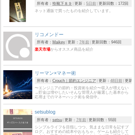
所有者：
怜靴下８９
更新：
5日前
更新回数：
172回
ネット通販で買ったものを紹介しています。
リコメンドー
所有者：
Maikey
更新：
7年前
更新回数：
946回
楽天市場
からオススメ商品を紹介
リーマン×マネー術
所有者：
Crouch｜節約エンジニア
更新：
48日前
更新
〜エンジニアの節約・投資術を紹介〜収入が増えない
→貯金は増やしたいそんな管理人が厳選した基本から
応用までのマネーハック術を発信中。
setsublog
所有者：
setsu
更新：
7年前
更新回数：
55回
シンプルライフを目指しつつ、気ままな日常を記すブ
ログ。おすすめの絵本やおもちゃ、ゲームも紹介して