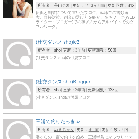
所有者：
美山走希
更新：
1年3ヶ月前
更新回数：
812回
転職と副業について書いたブログ。転職での書類選
考、面接対策、副業の選び方を紹介。在宅ワーク(WEB
ライター・ブロガー)での稼ぎ方からアルバイトでのダ
ブルワーク。…
(社交ダンス sho)fc2
所有者：
sho
更新：
3年前
更新回数：
56回
(社交ダンス sho)の付属ブログ
(社交ダンス sho)Blogger
所有者：
sho
更新：
3年前
更新回数：
138回
(社交ダンス sho)の付属ブログ
三浦で釣りだっきゃ
所有者：
ぬまちゃん
更新：
9年前
更新回数：
4回
妻からの一言で釣りを始め、三浦半島にがっつりハマ