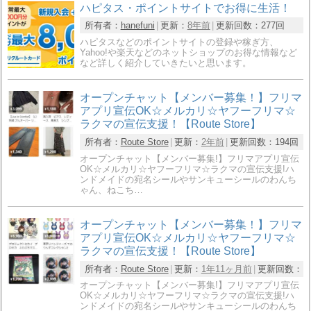
ハピタス・ポイントサイトでお得に生活！
所有者：
hanefuni
更新：
8年前
更新回数：
277回
ハピタスなどのポイントサイトの登録や稼ぎ方、
Yahoo!や楽天などのネットショップのお得な情報など
など詳しく紹介していきたいと思います。
オープンチャット【メンバー募集！】フリマ
アプリ宣伝OK☆メルカリ☆ヤフーフリマ☆
ラクマの宣伝支援！【Route Store】
所有者：
Route Store
更新：
2年前
更新回数：
194回
オープンチャット【メンバー募集!】フリマアプリ宣伝
OK☆メルカリ☆ヤフーフリマ☆ラクマの宣伝支援!ハ
ンドメイドの宛名シールやサンキューシールのわんち
ゃん、ねこち…
オープンチャット【メンバー募集！】フリマ
アプリ宣伝OK☆メルカリ☆ヤフーフリマ☆
ラクマの宣伝支援！【Route Store】
所有者：
Route Store
更新：
1年11ヶ月前
更新回数：
1
オープンチャット【メンバー募集!】フリマアプリ宣伝
OK☆メルカリ☆ヤフーフリマ☆ラクマの宣伝支援!ハ
ンドメイドの宛名シールやサンキューシールのわんち