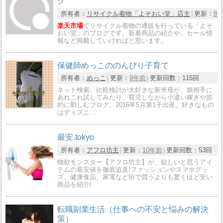
グ
所有者：
リサイクル着物「よそおい堂」店主
更新：
8
楽天市場
でリサイクル着物の通販を行っている「よそ
おい堂」のブログです。新着商品の紹介や、セール情
報など掲載していければと思います。
保健師めっこののんびり子育て
所有者：
めっこ
更新：
9年前
更新回数：
115回
ネット検索、比較検討が大好きな新米母が、娘相手に
あれこれ試してみたり、育児しながら小遣い稼ぎや節
約に勤しむブログ。2016年5月第1子出産。好きなもの
はディズニ…
最安.tokyo
所有者：
アフロ坊主
更新：
10年前
更新回数：
53回
物欲モンスター【アフロ坊主】が、欲しいと思うアイ
テムの最安値を徹底追及!ファッションやスマホグッ
ズ、健康食品、家電など街で買うよりも驚くほど安い
商品を紹介!
転職副業生活（仕事への不安と悩みの解決
策）