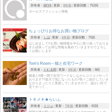
所有者：
MIYA
更新：
8年前
更新回数：
752回
ガールズファッション情報
ちょっぴりお得なお買い物ブログ
所有者：
しは
更新：
6年前
更新回数：
75回
はじめまして!!お買い物情報を中心に取り扱っておりま
す⚠️頑張ってお得な情報を集めていきますのでよろし
くお願いします
Tom's Room～猫と在宅ワーク
所有者：
とむ太郎
更新：
8年前
更新回数：
9回
猫達と6畳一間で在宅ワークをしながらコツコツやって
おります??楽天で気になったもの?色々ご紹介していき
ながらまったりと更新していきますので、温かい目で
見てやって…
トキメキ★らいふ
所有者：
ミジュ
更新：
7年前
更新回数：
92回
韓国の彼が飼っているトイプードルのmomoちゃんの