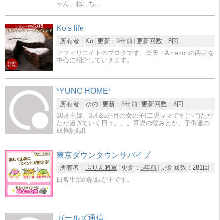
ゃん、ねこち…
Ko's life
所有者：
Ko
更新：
9年前
更新回数：
8回
アフィリエイトのブログです。楽天・Amazonの商品を
中心に紹介していきます。
*YUNO HOME*
所有者：
ゆの
更新：
8年前
更新回数：
4回
30才主婦、3才&5か月の女の子!二児ママです(°▽°)ただ
ただ過ぎていく日々。。。育児の悩みとか、子供達の
成長記録!!
東京ダウンタウンサバイブ
所有者：
ぷりん将軍
更新：
5年前
更新回数：
281回
日常生活の記録が主です。
ガールズ通信