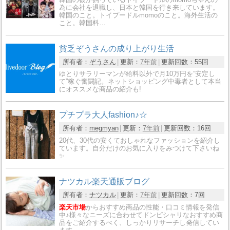
為に会社を退職し、日本と韓国を行き来しています。
韓国のこと。トイプードルmomoのこと。海外生活の
こと。韓国料…
貧乏ぞうさんの成り上がり生活
所有者：
ぞうさん
更新：
7年前
更新回数：
55回
ゆとりサラリーマンが給料以外で月10万円を”安定し
て”稼ぐ奮闘記。ネットショッピング中毒者として本当
にオススメな商品の紹介も!
プチプラ大人fashion♪☆
所有者：
megmyan
更新：
7年前
更新回数：
16回
20代、30代の安くておしゃれなファッションを紹介し
ています。自分だけのお気に入りをみつけて下さいね
✨
ナツカル楽天通販ブログ
所有者：
ナツカル
更新：
7年前
更新回数：
7回
楽天市場
からおすすめ商品の性能・口コミ情報を発信
中♪様々なニーズに合わせてドンピシャリなおすすめ商
品をご紹介するべく、しっかりリサーチし発信してい