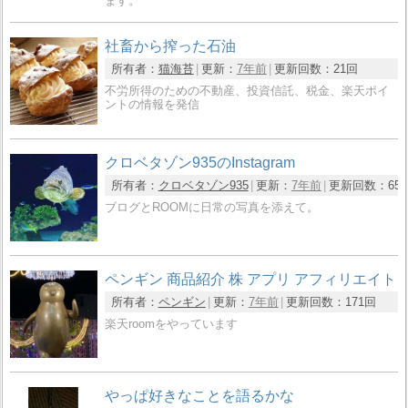
ます。
社畜から搾った石油
所有者：
猫海苔
更新：
7年前
更新回数：
21回
不労所得のための不動産、投資信託、税金、楽天ポイ
ントの情報を発信
クロベタゾン935のInstagram
所有者：
クロベタゾン935
更新：
7年前
更新回数：
65
ブログとROOMに日常の写真を添えて。
ペンギン 商品紹介 株 アプリ アフィリエイト
所有者：
ペンギン
更新：
7年前
更新回数：
171回
楽天roomをやっています
やっぱ好きなことを語るかな