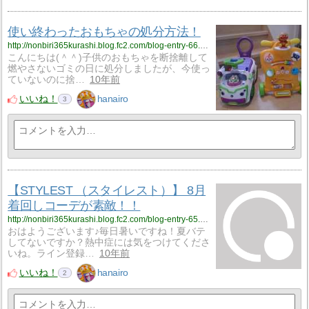
使い終わったおもちゃの処分方法！
http://nonbiri365kurashi.blog.fc2.com/blog-entry-66.html
こんにちは(＾＾)子供のおもちゃを断捨離して
燃やさないゴミの日に処分しましたが、今使っ
ていないのに捨…
10年前
いいね！
hanairo
3
【STYLEST （スタイレスト）】 8月
着回しコーデが素敵！！
http://nonbiri365kurashi.blog.fc2.com/blog-entry-65.html
おはようございます♪毎日暑いですね！夏バテ
してないですか？熱中症には気をつけてくださ
いね。ライン登録…
10年前
いいね！
hanairo
2