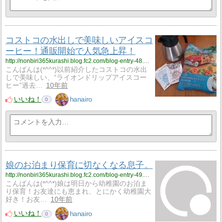
コストコの水出しで美味しいアイスコ
ーヒー！通販開始で人気急上昇！
http://nonbiri365kurashi.blog.fc2.com/blog-entry-48.html
こんばんは(*^^*)以前紹介したコストコの水出
しで美味しい、“ライオンドリップアイスコー
ヒー”過去…
10年前
いいね！
hanairo
0
娘のお泊まり保育に切なくなる息子。
http://nonbiri365kurashi.blog.fc2.com/blog-entry-49.html
こんばんは(*^^*)娘は明日から幼稚園のお泊ま
り保育！お友達にも恵まれ、とにかく幼稚園大
好き！お友…
10年前
いいね！
hanairo
0