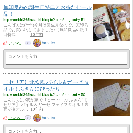
無印良品の誕生日特典とお得なセール
品！
http://nonbiri365kurashi.blog.fc2.com/blog-entry-51.html
こんばんは(*^^*)今月は誕生月なので、無印良
品でお買い物してきました♪【無印良品の誕生
日特典！！…
10年前
いいね！
hanairo
0
【セリア】北欧風 パイル＆ガーゼ タ
オル！ふきんにぴったり！
http://nonbiri365kurashi.blog.fc2.com/blog-entry-50.html
こんにちは♪我が家でリピート中の“ふきん”【
セリア】 パイル＆ガーゼ フェイスタオル！裏
面がタオル…
10年前
いいね！
hanairo
0