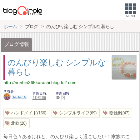
MENU
ホーム
ブログ
のんびり楽しむ シンプルな暮らし
ブログ情報
のんびり楽しむ シンプルな
暮らし
http://nonbiri365kurashi.blog.fc2.com
所有者
更新日時
更新回数
hanairo
10年前
38回
ハンドメイド
シンプルライフ
断捨離
166
69
47
北欧
20
毎日色々あるけれど、のんびり楽しく過ごしたい！家族のこ