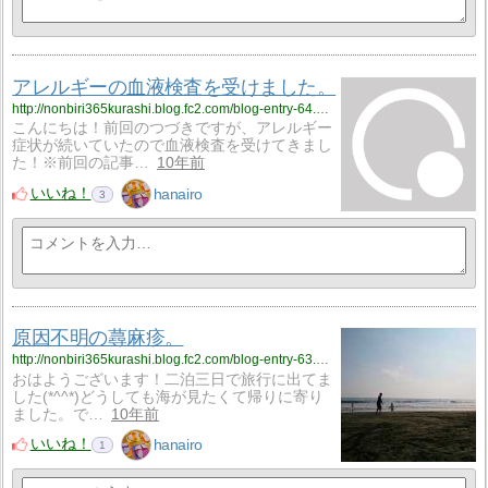
アレルギーの血液検査を受けました。
http://nonbiri365kurashi.blog.fc2.com/blog-entry-64.html
こんにちは！前回のつづきですが、アレルギー
症状が続いていたので血液検査を受けてきまし
た！※前回の記事…
10年前
いいね！
hanairo
3
原因不明の蕁麻疹。
http://nonbiri365kurashi.blog.fc2.com/blog-entry-63.html
おはようございます！二泊三日で旅行に出てま
した(*^^*)どうしても海が見たくて帰りに寄り
ました。で…
10年前
いいね！
hanairo
1