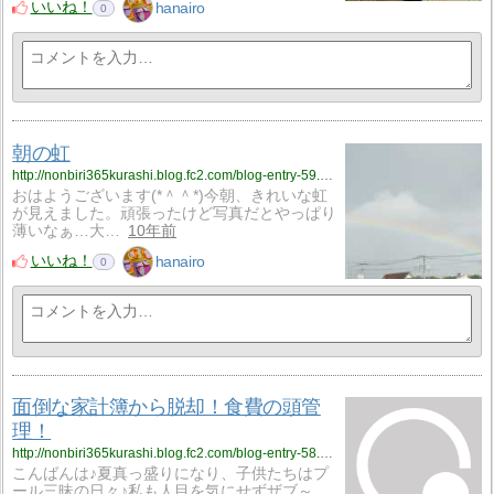
いいね！
hanairo
0
朝の虹
http://nonbiri365kurashi.blog.fc2.com/blog-entry-59.html
おはようございます(*＾＾*)今朝、きれいな虹
が見えました。頑張ったけど写真だとやっぱり
薄いなぁ…大…
10年前
いいね！
hanairo
0
面倒な家計簿から脱却！食費の頭管
理！
http://nonbiri365kurashi.blog.fc2.com/blog-entry-58.html
こんばんは♪夏真っ盛りになり、子供たちはプ
ール三昧の日々♪私も人目を気にせずザブ～