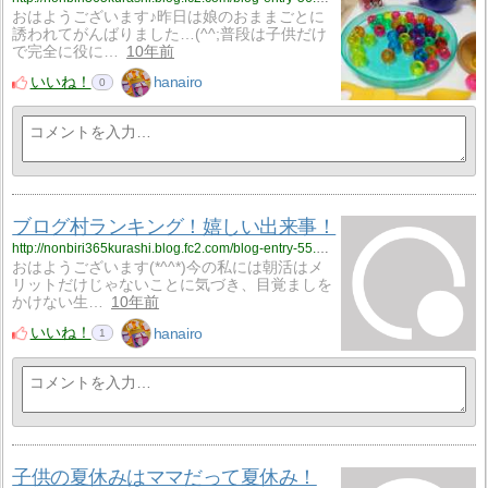
おはようございます♪昨日は娘のおままごとに
誘われてがんばりました…(^^;普段は子供だけ
で完全に役に…
10年前
いいね！
hanairo
0
ブログ村ランキング！嬉しい出来事！
http://nonbiri365kurashi.blog.fc2.com/blog-entry-55.html
おはようございます(*^^*)今の私には朝活はメ
リットだけじゃないことに気づき、目覚ましを
かけない生…
10年前
いいね！
hanairo
1
子供の夏休みはママだって夏休み！