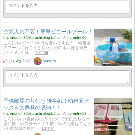
空気入れ不要！簡単ビニールプール！
http://nonbiri365kurashi.blog.fc2.com/blog-entry-60.html
こんにちは(＾＾)今日も暑いですね！！幼稚園
のプールに行こうとしたら娘の水いぼを発見
(＾＾;)行く気…
10年前
いいね！
hanairo
1
子供部屋の片付け 後半戦！幼稚園グ
ッズ＆文房具の収納！！
http://nonbiri365kurashi.blog.fc2.com/blog-entry-53.html
こんにちは♪夏休みに入ったので子供たちも一
緒に後半戦スタート！！前半戦の記事はこちら
↓子供部屋の片付…
10年前