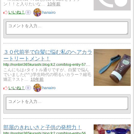
ン！！と入りたいな…
10年前
いいね！
hanairo
0
３０代前半で白髪に悩む私のヘアカラ
ートリートメント！
http://nonbiri365kurashi.blog.fc2.com/blog-entry-57.html
こんにちは♪タイトル通りですが、白髪で悩ん
でいました(^^;)学生時代の明るいカラー？縮毛
矯正？スト…
10年前
いいね！
hanairo
0
部屋のきれいさと子供の発想力！
http://nonbiri365kurashi.blog.fc2.com/blog-entry-56.html