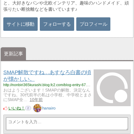
と、大好きなパンや北欧インテリア、趣味のハンドメイド、頑
張りたい断捨離などを書いています♪
サイトに移動
フォローする
プロフィール
更新記事
SMAP解散ですね…あすなろ白書の頃
が懐かしい。
http://nonbiri365kurashi.blog.fc2.com/blog-entry-67.html
おはようございます！SMAPの解散、決定なん
ですね。30代前半の私は小学校、中学校とまさ
にSMAP全…
10年前
いいね！
hanairo
2