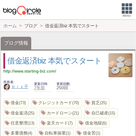
MENU
ホーム
ブログ
借金返済biz 本気でスタート
ブログ情報
借金返済biz 本気でスタート
http://www.starting-biz.com/
所有者
更新日時
更新回数
ｂｉｚ子
7年前
250回
借金
クレジットカード
貧乏
73
70
25
借金返済
カードローン
自己破産
25
21
15
任意整理
楽天カード
借金地獄
13
7
6
多重債務
自転車操業
借金苦
4
1
1