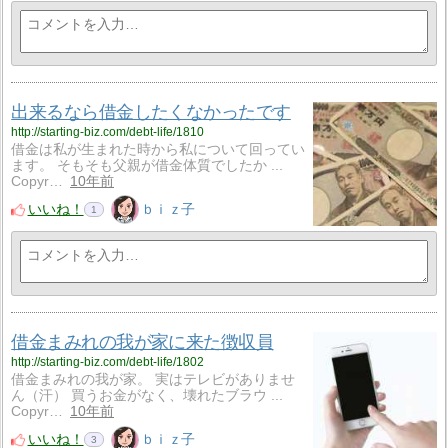
出来るなら借金したくなかったです
http://starting-biz.com/debt-life/1810
借金は私が生まれた時から私について回ってい
ます。 そもそも父親が借金体質でしたか ...
Copyr…
10年前
いいね！
ｂｉｚ子
1
借金まみれの我が家に来た徴収員
http://starting-biz.com/debt-life/1802
借金まみれの我が家。 実はテレビがありませ
ん（汗） 買うお金がなく、壊れたブラウ ...
Copyr…
10年前
いいね！
ｂｉｚ子
3