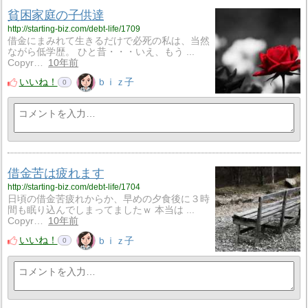
貧困家庭の子供達
http://starting-biz.com/debt-life/1709
借金にまみれて生きるだけで必死の私は、当然
ながら低学歴。 ひと昔・・・いえ、もう ...
Copyr…
10年前
いいね！
ｂｉｚ子
0
借金苦は疲れます
http://starting-biz.com/debt-life/1704
日頃の借金苦疲れからか、早めの夕食後に３時
間も眠り込んでしまってましたｗ 本当は ...
Copyr…
10年前
いいね！
ｂｉｚ子
0