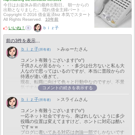
今日はお盆休み前の最終出勤日。 朝一からの
出勤となりました。 隠れ借金主婦パート ...
Copyright © 2016 借金返済biz 本気でスタート
All Rights Reserved.
10年前
いいね！
ｂｉｚ子
6
前の3件を表示
ｂｉｚ子
＞みゅーたさん
コメント有難うございます(^o^)
子供さんが居るから・・・多少は仕方ないと私も大
人なので思ってはいるのですが、本当に普段からの
待遇が違い過ぎて。
現在、転職に向けて色々と行動中なのですが、不景
気ですから簡単には行かず。
コメントの続きを表示する
ですが、声帯ポリープの手術もしないと駄目なので
すが（有給は４０日ありますが、この子持ちパート
ｂｉｚ子
＞スライムさん
さんを雇う時に私との交代勤務の話を会社がしてい
ないので、午後から出勤はしないのです）休むこと
コメント有難うございます(^o^)
が出来ないのです。
一応ネット社会ですから、身ばれしないように多少
ブログのコメント欄ですが、このブログの形は知り
役職の位置は変えてますけど、ホントに対応は酷い
合いが作ってくれた物なので、ブログの形の編集は
ですｗｗ
私は出来ない（能力がない）のですｗｗ
ブログに書いてある対応は勿論一部でしかないです