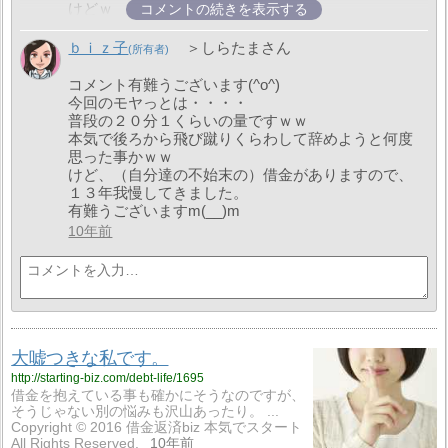
メールで送って頂いて、承認すると表に表示される
けどｗ
コメントの続きを表示する
仕組みみたいです。（多分）
10年前
ネット銀行の手続きをしてあるのが今２件あって、
ｂｉｚ子
＞しらたまさん
その内１件は実際登録した印鑑を持って行っても、
なぜかネットで使えない状態が続いてしまって、何
コメント有難うございます(^o^)
度訂正し直そうとしても駄目だったので、そこは諦
今回のモヤっとは・・・・
めました。
普段の２０分１くらいの量ですｗｗ
それで、色々と事情があり、２ヶ月前に新しく作っ
本気で後ろから飛び蹴りくらわして辞めようと何度
た通帳に給料が振り込まれるのですけど、その通帳
思った事かｗｗ
はネット登録してなくて（主人はその辺りに弱く
けど、（自分達の不始末の）借金がありますので、
て、手続きが面倒みたいで）。
１３年我慢してきました。
普段なら午前中に私が出金しにいけるので支障はな
有難うございますm(__)m
いのですが、たまたま今回こんなことにｗｗ
10年前
仕事を辞めたら、その辺も色々と手続きしておきた
いと思います(^o^)
10年前
大嘘つきな私です。
http://starting-biz.com/debt-life/1695
借金を抱えている事も確かにそうなのですが、
そうじゃない別の悩みも沢山あったり。 ...
Copyright © 2016 借金返済biz 本気でスタート
All Rights Reserved.
10年前