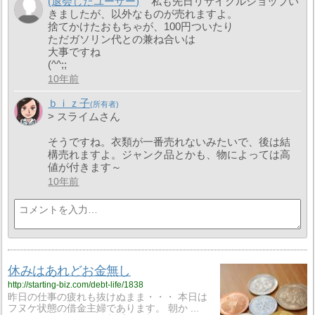
(退会したユーザー)
私も先日リサイクルショップい
きましたが、以外なものが売れますよ。
捨てかけたおもちゃが、100円ついたり
ただガソリン代との兼ね合いは
大事ですね
(^^;;
10年前
ｂｉｚ子
> スライムさん
そうですね。衣類が一番売れないみたいで、後は結
構売れますよ。ジャンク品とかも、物によっては高
値が付きます～
10年前
休みはあれどお金無し
http://starting-biz.com/debt-life/1838
昨日の仕事の疲れも抜けぬまま・・・ 本日は
フヌケ状態の借金主婦であります。 朝か ...