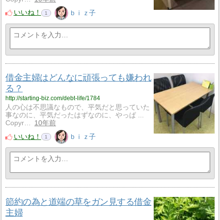
いいね！
ｂｉｚ子
1
借金主婦はどんなに頑張っても嫌われ
る？
http://starting-biz.com/debt-life/1784
人の心は不思議なもので、平気だと思っていた
事なのに、平気だったはずなのに、やっぱ ...
Copyr…
10年前
いいね！
ｂｉｚ子
1
節約の為と道端の草をガン見する借金
主婦