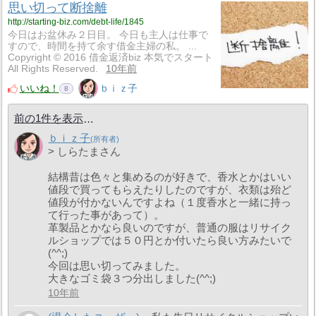
思い切って断捨離
http://starting-biz.com/debt-life/1845
今日はお盆休み２日目。 今日も主人は仕事で
すので、時間を持て余す借金主婦の私。 ...
Copyright © 2016 借金返済biz 本気でスタート
All Rights Reserved.
10年前
いいね！
ｂｉｚ子
8
前の1件を表示
ｂｉｚ子
> しらたまさん
結構昔は色々と集めるのが好きで、香水とかはいい
値段で買ってもらえたりしたのですが、衣類は殆ど
値段が付かないんですよね（１度香水と一緒に持っ
て行った事があって）。
革製品とかなら良いのですが、普通の服はリサイク
ルショップでは５０円とか付いたら良い方みたいで
(^^;)
今回は思い切ってみました。
大きなゴミ袋３つ分出しました(^^;)
10年前