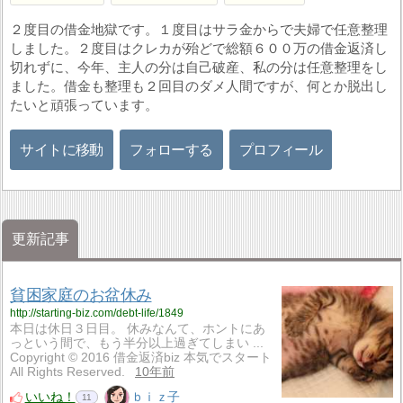
２度目の借金地獄です。１度目はサラ金からで夫婦で任意整理
しました。２度目はクレカが殆どで総額６００万の借金返済し
切れずに、今年、主人の分は自己破産、私の分は任意整理をし
ました。借金も整理も２回目のダメ人間ですが、何とか脱出し
たいと頑張っています。
サイトに移動
フォローする
プロフィール
更新記事
貧困家庭のお盆休み
http://starting-biz.com/debt-life/1849
本日は休日３日目。 休みなんて、ホントにあ
っという間で、もう半分以上過ぎてしまい ...
Copyright © 2016 借金返済biz 本気でスタート
All Rights Reserved.
10年前
いいね！
ｂｉｚ子
11