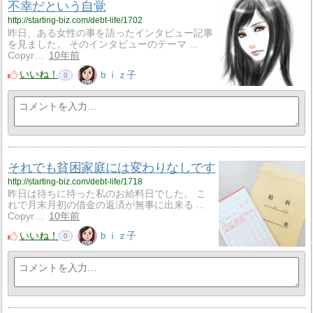
不幸だという自覚
http://starting-biz.com/debt-life/1702
昨日、ある女性の事を語ったインタビュー記事
を見ました。 そのインタビューのテーマ ...
Copyr…
10年前
いいね！
ｂｉｚ子
0
それでも貧困家庭には変わりなしです
http://starting-biz.com/debt-life/1718
昨日は待ちに待った私のお給料日でした。 こ
れで月末月初の借金の返済が無事に出来る ...
Copyr…
10年前
いいね！
ｂｉｚ子
0