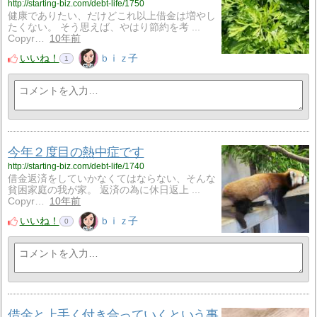
http://starting-biz.com/debt-life/1750
健康でありたい、だけどこれ以上借金は増やし
たくない。 そう思えば、やはり節約を考 ...
Copyr…
10年前
いいね！
ｂｉｚ子
1
今年２度目の熱中症です
http://starting-biz.com/debt-life/1740
借金返済をしていかなくてはならない、そんな
貧困家庭の我が家。 返済の為に休日返上 ...
Copyr…
10年前
いいね！
ｂｉｚ子
0
借金と上手く付き合っていくという事