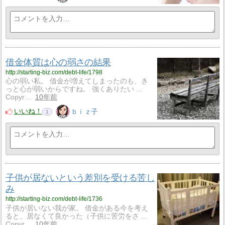
借金体質は心の弱さの結果
http://starting-biz.com/debt-life/1798
心の弱い私。 借金が増えてしまったのも、き
っと心が弱いからですね。 強くありたい ...
Copyr…
10年前
いいね！
ｂｉｚ子
1
子供が居ないという差別を受ける苦し
み
http://starting-biz.com/debt-life/1736
子供が居いない我が家。 借金がある今を考え
ると、居なくて良かった（子供に苦労をさ ...
Copyr…
10年前