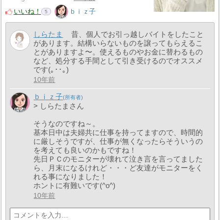
いいね！
ｂｉｚ子
5
しらたま
昔、個人でお引っ越しバイトをしたこと
があります。結構いらないものを譲ってもらえるこ
とがありますよ〜。使えるものやお金に替わるもの
など、処分する手間として引き受けるのでオススメ
です(｡･･｡)
10年前
ｂｉｚ子
> しらたまさん
そうなのですね～。
基本日中は夫婦共に仕事を持ってますので、時間的
に厳しそうですが、仕事が無くなったらそういうの
を考えても良いのかもですね！
先日ＰＣのモニターが壊れて泣き言を言ってました
ら、月末になるけれど・・・ど友達がモニターをく
れる事になりました！
ホントに有難いです(^o^)
10年前