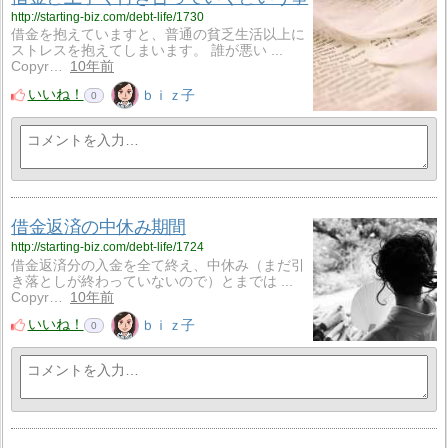
http://starting-biz.com/debt-life/1730
借金を抱えていますと、普通の貧乏生活以上に
ストレスを抱えてしまいます。 誰が悪い ...
Copyr…
10年前
いいね！
ｂｉｚ子
0
借金返済の中休み期間
http://starting-biz.com/debt-life/1724
借金返済分の入金を全て終え、中休み（まだ引
き落としが終わっていないので）とまでは ...
Copyr…
10年前
いいね！
ｂｉｚ子
0