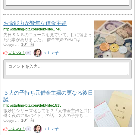
お金能力が皆無な借金主婦
http://starting-biz.com/debt-life/1748
先日ＳＮＳのニュースを見ていて、目に留まっ
た記事がありました。 借金主婦の私には ...
Copyr…
10年前
いいね！
ｂｉｚ子
5
３人の子持ち元借金主婦の更なる後日
談
http://starting-biz.com/debt-life/1815
微妙にシリーズ化してる？「元借金主婦と共に
働く夜のアルバイト」の話、３人の子持ち ...
Copyr…
10年前
いいね！
ｂｉｚ子
1