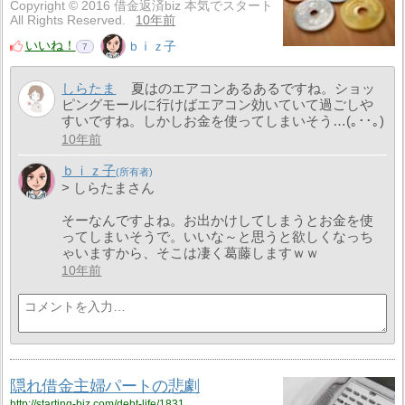
Copyright © 2016 借金返済biz 本気でスタート
All Rights Reserved.
10年前
いいね！
ｂｉｚ子
7
しらたま
夏はのエアコンあるあるですね。ショッ
ピングモールに行けばエアコン効いていて過ごしや
すいですね。しかしお金を使ってしまいそう…(｡･･｡)
10年前
ｂｉｚ子
> しらたまさん
そーなんですよね。お出かけしてしまうとお金を使
ってしまいそうで。いいな～と思うと欲しくなっち
ゃいますから、そこは凄く葛藤しますｗｗ
10年前
隠れ借金主婦パートの悲劇
http://starting-biz.com/debt-life/1831