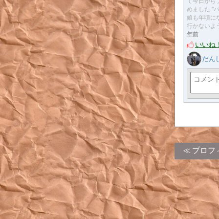
て今日から
めました "
娘も年頃に
行かないよ
年前
いいね
だん
プロフ