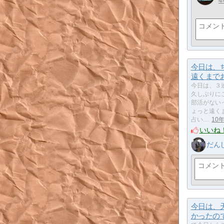
4
今日は、
遠くまで
今日は、３
久しぶりに
部活がない
ょっと遠く
占い…
10
いいね
だん
今日は、
かったの