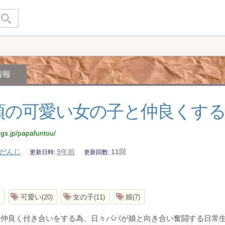
情報
頃の可愛い女の子と仲良くす
ogs.jp/papafuntou/
だんじ
9年前
11回
更新日時
更新回数
可愛い
女の子
娘
20
11
7
と仲良く付き合いをする為、日々パパが娘と向き合い奮闘する日常