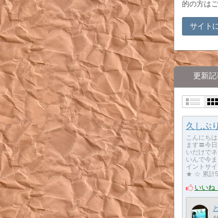
的の方は
サイト
更新記
久しぶ
こんにちは
ます〓今日
いだけでネ
いんで今ま
イントサイト
★ ☆ 累
いいね