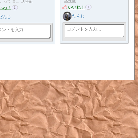
10年前
。って 言…
10年前
いいね！
いね！
1
1
だんじ
だんじ