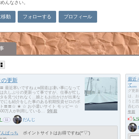
ごめんなさい。
に移動
フォローする
プロフィール
事
最近
りの更新
て…
〓 最近寒いですねぇw国道は凄い事になって
グ更新
は久しぶりの更新って事ですが、仕事が忙し
は、お
タを見つけれなく…娘ともお出かけが出来な
でにも紹介をした事のある初期投資ゼロのポ
うと思
〓️〓️☆ ★ ☆ お小遣いサイト モッピー ☆
呑むの
計500万人が利用している…
9年前
年前
い
！
だんじ
11
どんぱっち
ポイントサイトはお得ですね(*'▽')