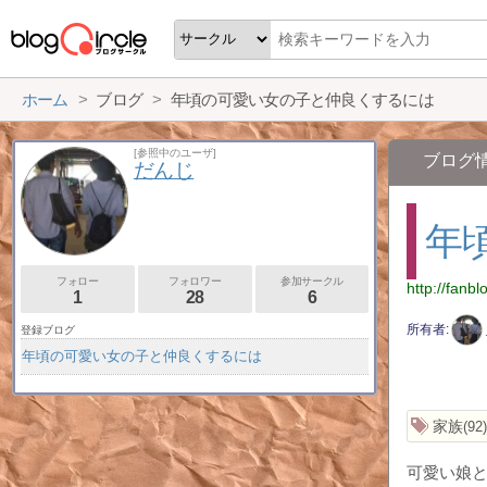
ホーム
ブログ
年頃の可愛い女の子と仲良くするには
[参照中のユーザ]
ブログ
だんじ
年
フォロー
フォロワー
参加サークル
http://fanbl
1
28
6
所有者
登録ブログ
年頃の可愛い女の子と仲良くするには
家族
92
可愛い娘