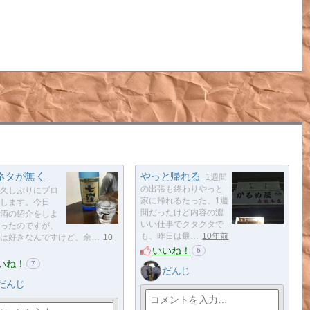
ネタが無く
やっと帰れる
1週間
の出張も終わりやっと
久しぶりにブロ
家に帰れるたった、1週
します。今日
間だったけど内容の濃
酒の紹介をしよ
いい仕事でクタクタで
ったのですが、
も、昨日は最…
10年前
は好きなんですけど、余…
10
いいね！
6
いね！
7
だんじ
だんじ