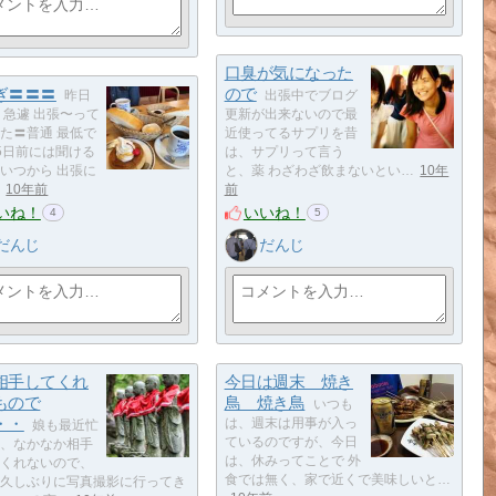
口臭が気になった
ぎ〓〓〓
ので
昨日
出張中でブログ
 急遽 出張〜って
更新が出来ないので最
た〓普通 最低で
近使ってるサプリを昔
5日前には聞ける
は、サプリって言う
いつから 出張に
と、薬 わざわざ飲まないとい…
10年
10年前
前
いね！
いいね！
4
5
だんじ
だんじ
相手してくれ
今日は週末 焼き
もので
鳥 焼き鳥
いつも
・・
は、週末は用事が入っ
娘も最近忙
ているのですが、今日
、なかなか相手
は、休みってことで 外
くれないので、
食では無く、家で近くで美味しいと…
久しぶりに写真撮影に行ってき