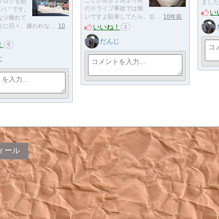
ことが急きょ決まり夜
ブログを始
ました
のドライブ事故では無
パパ＂です。
い
いですよ駐車してたら、近…
10年前
なり離れて
いいね！
うに日々、嫌われな…
10
1
だんじ
！
0
じ
ィール