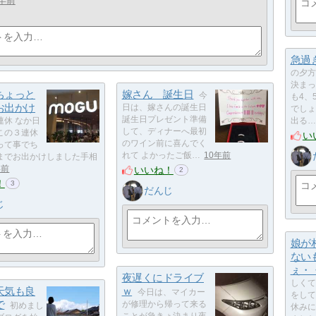
年前
急過
の夕方
決まっ
ちょっと
嫁さん 誕生日
今
も4、
お出かけ
日は、嫁さんの誕生日
でしょ
誕生日プレゼント準備
連休 なか日
出る…
して、ディナーへ最初
この３連休
い
のワイン前に喜んでく
って事でち
れて よかったご飯…
10年前
までお出かけしました手相
いいね！
年前
2
！
3
だんじ
じ
娘が
ない
ぇ・
夜遅くにドライブ
しくて
天気も良
ｗ
今日は、マイカー
をして
で
が修理から帰って来る
初めまし
休みに