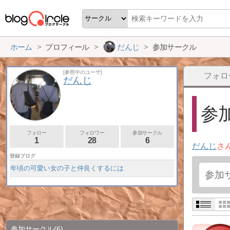
ホーム
プロフィール
だんじ
参加サークル
[参照中のユーザ]
フォロ
だんじ
参加
フォロー
フォロワー
参加サークル
1
28
6
だんじ
さ
登録ブログ
年頃の可愛い女の子と仲良くするには
参加サークル
(6)