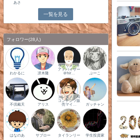
あさ
一覧を見る
フォロワー
(28人)
サプリメント
アドバイザー
わかるに
冴木隆
＠hir…
ぷーこ
エンタメ｜AI
コンテンツ販
不倶戴天
アリス
売マイ…
ガッチャン
はなのあ
サブロー
タイランリー
学生投資家