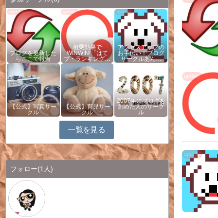
相乗効果で
アクセスアップの
ブログを更新した
WINWIN!「はて
お手伝い！ブログ
らここで報告
ブ・ランキング…
サークルあん…
2007年にブログを
【公式】写真サー
【公式】育児サー
創めた人のサーク
クル
クル
ル
一覧を見る
フォロー
(1人)