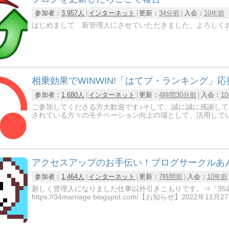
参加者：
3,957人
インターネット
更新：
34分前
入会：
10年前
はじめまして 新管理人にさせていただきました。よろしく
相乗効果でWINWIN!「はてブ・ランキング」
参加者：
1,680人
インターネット
更新：
4時間30分前
入会：
1
ご参加してくださる方大歓迎です♪そして、誠に誠に感謝して
されている方々のモチベーション向上の場として、活用していた
アクセスアップのお手伝い！ブログサークルあ
参加者：
1,464人
インターネット
更新：
7時間前
入会：
10年前
新しく管理人になりました仕事以外引きこもりです。⇒「35
https://34marriage.blogspot.com/【お知らせ】2022年