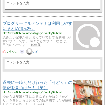
ブログサークルアンテナは利用しやす
いまとめ掲示板。
http://www.0china.info/category16/entry94.html
読みたい記事がまとまっていてとても利用しや
すいサイトです。 時々まとめサイトなどは、
目的のページま…
10年前
いいね！
おか
0
過去に一時期だけ行った「せどり」の
情報を見つけた！（笑）
http://www.0china.info/category16/entry92.html
今から２年ほど前になるんですかね？「せど
り」を８月から１月までの短期間でしたが挑戦
したことがあった…
10年前