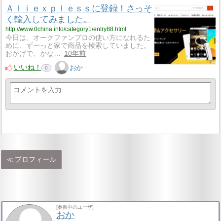
Ａｌｉｅｘｐｌｅｓｓに登録！さっそ
く輸入してみました。
http://www.0china.info/category1/entry88.html
今日は、オークファンプロの使い方になれるた
めに、ずーっと家で商品を検索していました。
おかげで、かな…
10年前
いいね！
おか
0
プロフィール
[参照中のユーザ]
おか