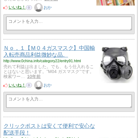
いいね！
おか
0
Ｎｏ，１【Ｍ０４ガスマスク】中国輸
入転売商品利益微妙な品。
http://www.0china.info/category22/entry91.html
売れて利益は出ました。でも、もう仕入れるこ
とはないと思います。”M04 ガスマスク”です。
検索ワー…
10年前
いいね！
おか
0
クリックポストは安くて便利で安心な
配送手段！