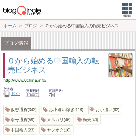
MENU
ホーム
ブログ
０から始める中国輸入の転売ビジネス
ブログ情報
０から始める中国輸入の転
売ビジネス
http://www.0china.info/
所有者
更新日時
更新回数
おか
10年前
7回
仮想通貨
お小遣い稼ぎ
お小遣い
342
118
62
暗号通貨
メルカリ
転売
59
46
40
中国輸入
ヤフオク
23
16