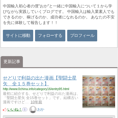
中国輸入初心者の僕”おか”と一緒に中国輸入について１から学
びながら実践していくブログです。 中国輸入は輸入業素人でも
できるのか、稼げるのか、成功者になれるのか。 あなたの不安
を先に体験して報告します！！
サイトに移動
フォローする
プロフィール
更新記事
せどりで利益の出た漫画【聖闘士星
矢 全１５巻セット】
http://www.0china.info/category16/entry95.html
最初に紹介する、せどりで利益の出た漫画は、
「聖闘士星矢 全15巻セット」です。結構古い
漫画ですけど…
10年前
いいね！
おか
1