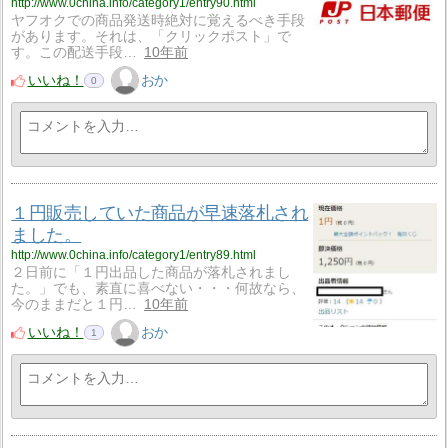
http://www.0china.info/category1/entry90.html
ヤフオクでの商品発送時絶対に覚えるべき手段
があります。それは、「クリックポスト」で
す。この配送手段…
10年前
いいね！
おか
0
１円販売していた商品が早速落札され
ました。
http://www.0china.info/category1/entry89.html
２日前に「１円出品した商品が落札されまし
た。」でも、素直に喜べない・・・何故なら、
今のままだと１円…
10年前
いいね！
おか
1