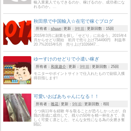
輸入業素人でもできるのか、稼げるのか、成功者にな
れるのか。…
秋田県で中国輸入☆在宅で稼ぐブログ
所有者：
shuun
更新：
9年前
更新回数：
15回
2015年3月に副業を探し「せどり」に出会う。2015年4
月からせどり開始 初月で売り上げ754490円 利益率
20.7%2015年5月 売り上げ1026847…
ゆーすけのせどりで小遣い稼ぎ
所有者：
和泉遊介
更新：
9年前
更新回数：
25回
モニターやポイントサイトで仕入れたもので副収入獲
得目指します!
可愛いおばあちゃんになる！！
所有者：
唯花
更新：
9年前
更新回数：
8回
うつ病11年を経験 年を取ることが恐ろしかったが、自
我の形成に成功して、残りの50年を精一杯生きて、美
しく可愛く凛とした、そんな女性になる為の女磨き奮
闘記