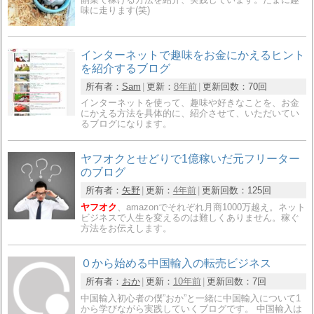
味に走ります(笑)
インターネットで趣味をお金にかえるヒント
を紹介するブログ
所有者：
Sam
更新：
8年前
更新回数：
70回
インターネットを使って、趣味や好きなことを、お金
にかえる方法を具体的に、紹介させて、いただいてい
るブログになります。
ヤフオクとせどりで1億稼いだ元フリーター
のブログ
所有者：
矢野
更新：
4年前
更新回数：
125回
ヤフオク
、amazonでそれぞれ月商1000万越え。ネット
ビジネスで人生を変えるのは難しくありません。稼ぐ
方法をお伝えします。
０から始める中国輸入の転売ビジネス
所有者：
おか
更新：
10年前
更新回数：
7回
中国輸入初心者の僕”おか”と一緒に中国輸入について1
から学びながら実践していくブログです。 中国輸入は