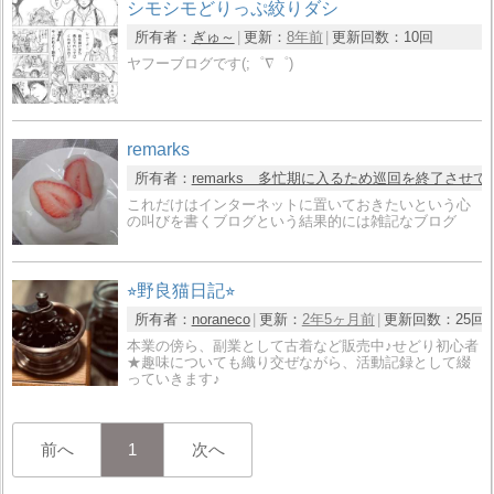
シモシモどりっぷ絞りダシ
所有者：
ぎゅ～
更新：
8年前
更新回数：
10回
ヤフーブログです(;゜∇゜)
remarks
所有者：
remarks 多忙期に入るため巡回を終了させ
これだけはインターネットに置いておきたいという心
の叫びを書くブログという結果的には雑記なブログ
⭐︎野良猫日記⭐︎
所有者：
noraneco
更新：
2年5ヶ月前
更新回数：
25回
本業の傍ら、副業として古着など販売中♪せどり初心者
★趣味についても織り交ぜながら、活動記録として綴
っていきます♪
前へ
1
次へ