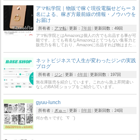
アマ転学院｜物販で稼ぐ現役電脳せどらー３
名による、稼ぎ方最前線の情報・ノウハウを
お届け
所有者：
アマ転
更新：
7年前
更新回数：
49回
アマ転学院とはAmazonは個人の方でも出品する事が可
能です。とても有名なAmazonはとてつもない集客力と
販売力を有しており、Amazonに出品すれば物はまた…
ネットビジネスで人生が変わったジンの実践
ブログ
所有者：
ジン
更新：
4年前
更新回数：
197回
無在庫販売を紹介しています。これから急上昇間違い
なしのBASEショップをご紹介しています。
gyuu-lunch
所有者：
ぎゅ～
更新：
8年前
更新回数：
24回
何か色々です(;゜∇゜)