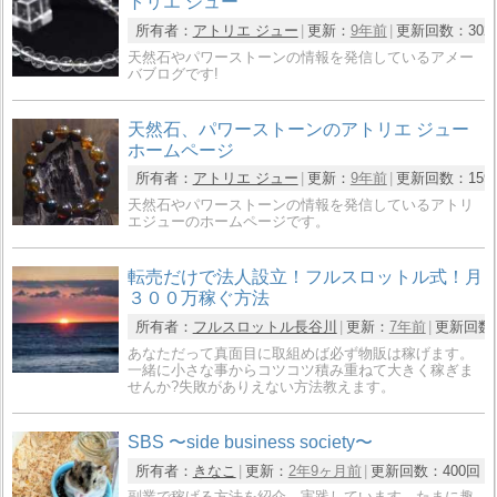
トリエ ジュー
所有者：
アトリエ ジュー
更新：
9年前
更新回数：
302
天然石やパワーストーンの情報を発信しているアメー
バブログです!
天然石、パワーストーンのアトリエ ジュー
ホームページ
所有者：
アトリエ ジュー
更新：
9年前
更新回数：
159
天然石やパワーストーンの情報を発信しているアトリ
エジューのホームページです。
転売だけで法人設立！フルスロットル式！月
３００万稼ぐ方法
所有者：
フルスロットル長谷川
更新：
7年前
更新回数
あなただって真面目に取組めば必ず物販は稼げます。
一緒に小さな事からコツコツ積み重ねて大きく稼ぎま
せんか?失敗がありえない方法教えます。
SBS 〜side business society〜
所有者：
きなこ
更新：
2年9ヶ月前
更新回数：
400回
副業で稼げる方法を紹介、実践しています。たまに趣