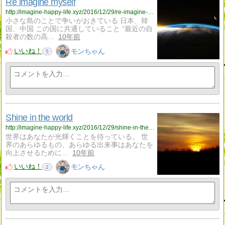
Re imagine myself
http://imagine-happy-life.xyz/2016/12/29/re-imagine-myself/
小さな島のことで争いがおきている 日本、韓
国、中国 この国に共通していること ”最近の自
殺者の数の高…
10年前
いいね！
モンちゃん
5
Shine in the world
http://imagine-happy-life.xyz/2016/12/29/shine-in-the-world/
世界はあなたが光輝くことを待っている。 世
界のあらゆるもの、あらゆる出来事はあなたを
向上させるために…
10年前
いいね！
モンちゃん
2