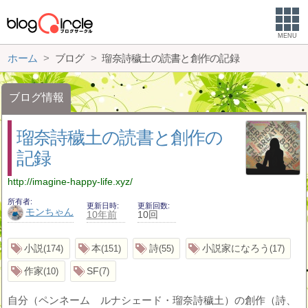
MENU
ホーム
ブログ
瑠奈詩穢土の読書と創作の記録
ブログ情報
瑠奈詩穢土の読書と創作の
記録
http://imagine-happy-life.xyz/
所有者
更新日時
更新回数
モンちゃん
10年前
10回
小説
本
詩
小説家になろう
174
151
55
17
作家
SF
10
7
自分（ペンネーム ルナシェード・瑠奈詩穢土）の創作（詩、