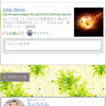
Solar storms
http://imagine-happy-life.xyz/2016/12/26/solar-storms/
あいつが言った 今日は人生最後の日 俺は言う
今日は人生最初の日 そして、今日は人生、最
高の日 ジョ…
10年前
いいね！
モンちゃん
0
プロフィール
[参照中のユーザ]
モンちゃん