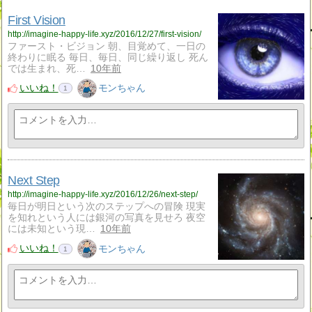
First Vision
http://imagine-happy-life.xyz/2016/12/27/first-vision/
ファースト・ビジョン 朝、目覚めて、一日の
終わりに眠る 毎日、毎日、同じ繰り返し 死ん
では生まれ、死…
10年前
いいね！
モンちゃん
1
Next Step
http://imagine-happy-life.xyz/2016/12/26/next-step/
毎日が明日という次のステップへの冒険 現実
を知れという人には銀河の写真を見せろ 夜空
には未知という現…
10年前
いいね！
モンちゃん
1