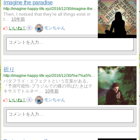
Imagine the paradise
http://imagine-happy-life.xyz/2016/12/30/imagine-the-paradise/
Then, I noticed that they’re all things exist in
t…
10年前
いいね！
モンちゃん
6
祈り
http://imagine-happy-life.xyz/2016/12/30/%e7%a5%88%e3%82%8a/
バタフライ・エフェクトという言葉がある。
『予測可能性-ブラジルでの蝶の羽ばたきはテ
キサスでトルネー…
10年前
いいね！
モンちゃん
4