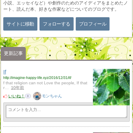
小説、エッセイなど）や創作のためのアイディアをまとめたノ
ート、読んだ本、好きな作家などについてのブログです。
サイトに移動
フォローする
プロフィール
更新記事
If
http://imagine-happy-life.xyz/2016/12/31/if/
f that religion can not Love the people, If that
r…
10年前
いいね！
モンちゃん
8