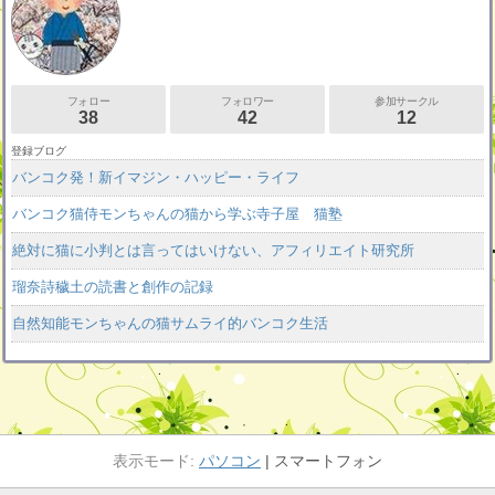
フォロー
フォロワー
参加サークル
38
42
12
登録ブログ
バンコク発！新イマジン・ハッピー・ライフ
バンコク猫侍モンちゃんの猫から学ぶ寺子屋 猫塾
絶対に猫に小判とは言ってはいけない、アフィリエイト研究所
瑠奈詩穢土の読書と創作の記録
自然知能モンちゃんの猫サムライ的バンコク生活
パソコン
スマートフォン