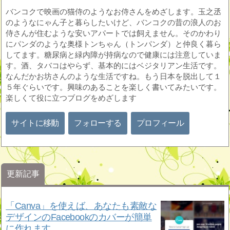
バンコクで映画の猫侍のようなお侍さんをめざします。玉之丞
のようなにゃん子と暮らしたいけど、バンコクの昔の浪人のお
侍さんが住むような安いアパートでは飼えません。そのかわり
にパンダのような奥様トンちゃん（トンパンダ）と仲良く暮ら
してます。糖尿病と緑内障が持病なので健康には注意していま
す。酒、タバコはやらず、基本的にはベジタリアン生活です。
なんだかお坊さんのような生活ですね。もう日本を脱出して１
５年ぐらいです。興味のあることを楽しく書いてみたいです。
楽しくて役に立つブログをめざします
サイトに移動
フォローする
プロフィール
更新記事
「Canva」を使えば、あなたも素敵な
デザインのFacebookのカバーが簡単
に作れます