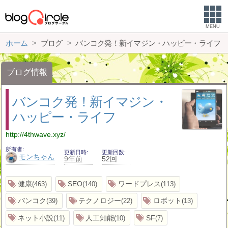
MENU
ホーム
ブログ
バンコク発！新イマジン・ハッピー・ライフ
ブログ情報
バンコク発！新イマジン・
ハッピー・ライフ
http://4thwave.xyz/
所有者
更新日時
更新回数
モンちゃん
9年前
52回
健康
SEO
ワードプレス
463
140
113
バンコク
テクノロジー
ロボット
39
22
13
ネット小説
人工知能
SF
11
10
7