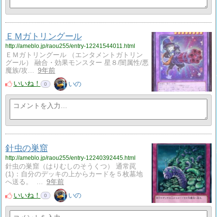
ＥＭガトリングール
http://ameblo.jp/raou255/entry-12241544011.html
ＥＭガトリングール （エンタメントガトリン
グール） 融合・効果モンスター 星８/闇属性/悪
魔族/攻…
9年前
いいね！
いの
0
針虫の巣窟
http://ameblo.jp/raou255/entry-12240392445.html
針虫の巣窟（はりむしのそうくつ） 通常罠
(1)：自分のデッキの上からカードを５枚墓地
へ送る。 …
9年前
いいね！
いの
0