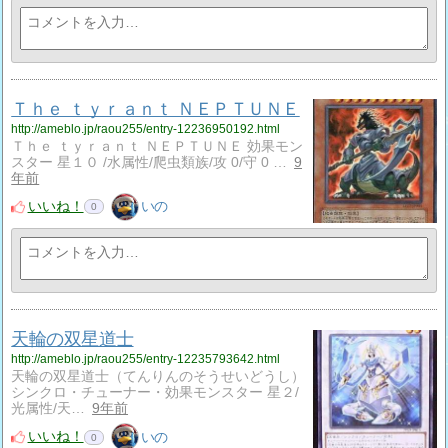
Ｔｈｅ ｔｙｒａｎｔ ＮＥＰＴＵＮＥ
http://ameblo.jp/raou255/entry-12236950192.html
Ｔｈｅ ｔｙｒａｎｔ ＮＥＰＴＵＮＥ 効果モン
スター 星１０ /水属性/爬虫類族/攻 0/守 0 …
9
年前
いいね！
いの
0
天輪の双星道士
http://ameblo.jp/raou255/entry-12235793642.html
天輪の双星道士（てんりんのそうせいどうし）
シンクロ・チューナー・効果モンスター 星２/
光属性/天…
9年前
いいね！
いの
0