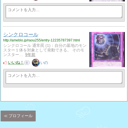
シンクロコール
http://ameblo.jp/raou255/entry-12235787397.html
シンクロコール 通常罠 (1)：自分の墓地のモン
スター１体を対象として発動できる。 そのモ
ンスター…
9年前
いいね！
いの
0
プロフィール