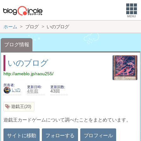
MENU
ホーム
ブログ
いのブログ
ブログ情報
いのブログ
http://ameblo.jp/raou255/
所有者
更新日時
更新回数
いの
4年前
43回
遊戯王
20
遊戯王カードゲームについて調べたことをまとめています。
サイトに移動
フォローする
プロフィール