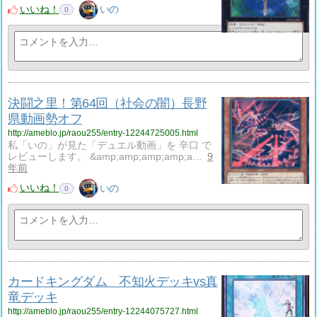
いいね！
いの
0
決闘之里！第64回（社会の闇）長野
県動画勢オフ
http://ameblo.jp/raou255/entry-12244725005.html
私「いの」が見た「デュエル動画」を 辛口 で
レビューします。 &amp;amp;amp;amp;a…
9
年前
いいね！
いの
0
カードキングダム 不知火デッキvs真
竜デッキ
http://ameblo.jp/raou255/entry-12244075727.html