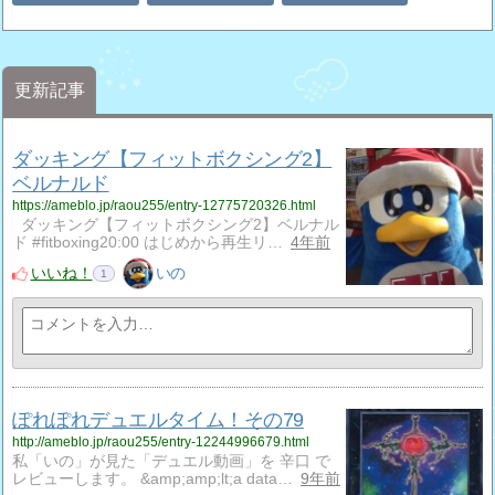
更新記事
ダッキング【フィットボクシング2】
ベルナルド
https://ameblo.jp/raou255/entry-12775720326.html
ダッキング【フィットボクシング2】ベルナル
ド #fitboxing20:00 はじめから再生リ…
4年前
いいね！
いの
1
ぽれぽれデュエルタイム！その79
http://ameblo.jp/raou255/entry-12244996679.html
私「いの」が見た「デュエル動画」を 辛口 で
レビューします。 &amp;amp;lt;a data…
9年前