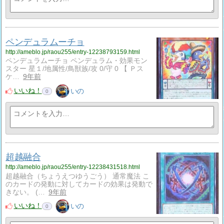
ペンデュラムーチョ
http://ameblo.jp/raou255/entry-12238793159.html
ペンデュラムーチョ ペンデュラム・効果モン
スター 星１/地属性/鳥獣族/攻 0/守 0 【 Ｐス
ケ…
9年前
いいね！
いの
0
超越融合
http://ameblo.jp/raou255/entry-12238431518.html
超越融合（ちょうえつゆうごう） 通常魔法 こ
のカードの発動に対してカードの効果は発動で
きない。 (…
9年前
いいね！
いの
0