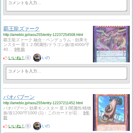
覇王龍ズァーク
http://ameblo.jp/raou255/entry-12237254508.html
覇王龍ズァーク 融合・ペンデュラム・効果モ
ンスター 星１２/闇属性/ドラゴン族/攻4000/守
40…
9年前
いいね！
いの
0
バオバブーン
http://ameblo.jp/raou255/entry-12237211452.html
バオバブーン 効果モンスター 星３/闇属性/植物
族/攻1200/守1000 (1)：このカードが召…
9年
前
いいね！
いの
0