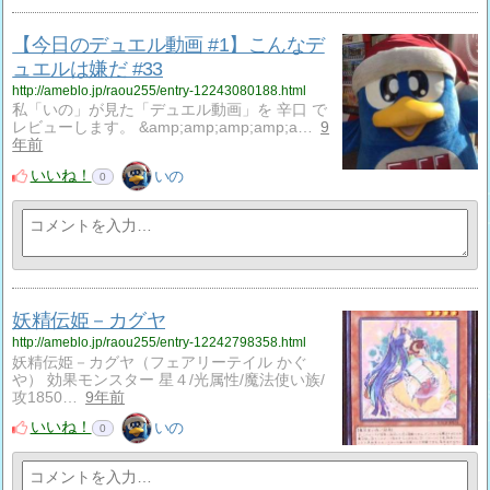
【今日のデュエル動画 #1】こんなデ
ュエルは嫌だ #33
http://ameblo.jp/raou255/entry-12243080188.html
私「いの」が見た「デュエル動画」を 辛口 で
レビューします。 &amp;amp;amp;amp;a…
9
年前
いいね！
いの
0
妖精伝姫－カグヤ
http://ameblo.jp/raou255/entry-12242798358.html
妖精伝姫－カグヤ（フェアリーテイル かぐ
や） 効果モンスター 星４/光属性/魔法使い族/
攻1850…
9年前
いいね！
いの
0