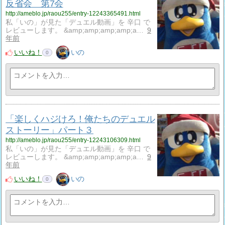
反省会 第7会
http://ameblo.jp/raou255/entry-12243365491.html
私「いの」が見た「デュエル動画」を 辛口 で
レビューします。 &amp;amp;amp;amp;a…
9
年前
いいね！
いの
0
「楽しくハジけろ！俺たちのデュエル
ストーリー」パート３
http://ameblo.jp/raou255/entry-12243106309.html
私「いの」が見た「デュエル動画」を 辛口 で
レビューします。 &amp;amp;amp;amp;a…
9
年前
いいね！
いの
0