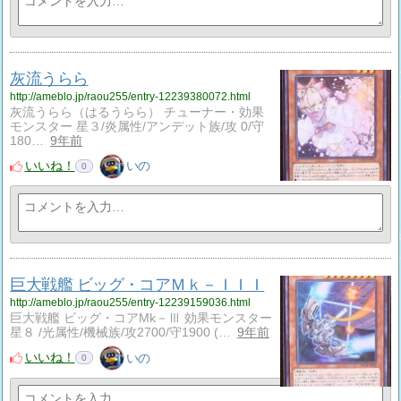
灰流うらら
http://ameblo.jp/raou255/entry-12239380072.html
灰流うらら（はるうらら） チューナー・効果
モンスター 星３/炎属性/アンデット族/攻 0/守
180…
9年前
いいね！
いの
0
巨大戦艦 ビッグ・コアＭｋ－ＩＩＩ
http://ameblo.jp/raou255/entry-12239159036.html
巨大戦艦 ビッグ・コアMk－Ⅲ 効果モンスター
星８ /光属性/機械族/攻2700/守1900 (…
9年前
いいね！
いの
0