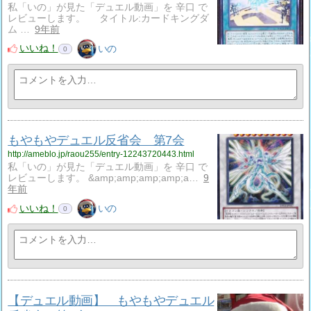
私「いの」が見た「デュエル動画」を 辛口 で
レビューします。 タイトル:カードキングダ
ム …
9年前
いいね！
いの
0
もやもやデュエル反省会 第7会
http://ameblo.jp/raou255/entry-12243720443.html
私「いの」が見た「デュエル動画」を 辛口 で
レビューします。 &amp;amp;amp;amp;a…
9
年前
いいね！
いの
0
【デュエル動画】 もやもやデュエル