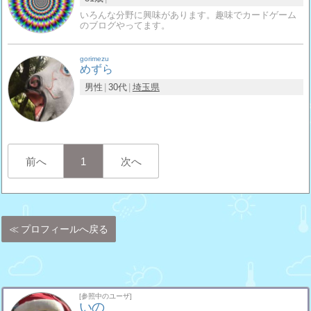
いろんな分野に興味があります。趣味でカードゲーム
のブログやってます。
gorimezu
めずら
男性
30代
埼玉県
前へ
1
次へ
プロフィールへ戻る
[参照中のユーザ]
いの