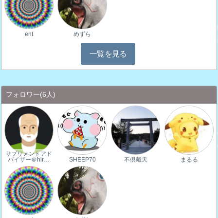
ent
めずら
一覧を見る
フォロワー
(6人)
サプリメントアド
バイザー＠hir…
SHEEP70
不倶戴天
まるる