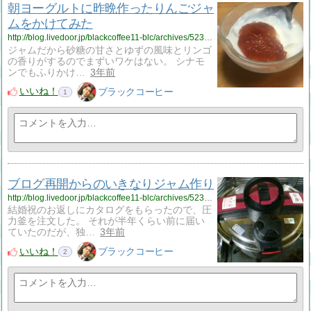
朝ヨーグルトに昨晩作ったりんごジャ
ムをかけてみた
http://blog.livedoor.jp/blackcoffee11-blc/archives/52392841.html
ジャムだから砂糖の甘さとゆずの風味とリンゴ
の香りがするのでまずいワケはない。 シナモ
ンでもふりかけ…
3年前
いいね！
ブラックコーヒー
1
ブログ再開からのいきなりジャム作り
http://blog.livedoor.jp/blackcoffee11-blc/archives/52392830.html
結婚祝のお返しにカタログをもらったので、圧
力釜を注文した。 それが半年くらい前に届い
ていたのだが、独…
3年前
いいね！
ブラックコーヒー
2