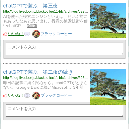
chatGPTで遊ぶ 第三夜
http://blog.livedoor.jp/blackcoffee11-blc/archives/52392987.html
AIを使った検索エンジンといえば、だいぶ前に
もあったなあと思い出し、得意の検索技術を使
いchatGP…
3年前
いいね！
ブラックコーヒー
1
chatGPTで遊ぶ 第二夜の続き
http://blog.livedoor.jp/blackcoffee11-blc/archives/52392947.html
昨日の記事に続く関心から。chatGPTがとまら
ない。 Google Bardに続いMicrosof…
3年前
いいね！
ブラックコーヒー
2