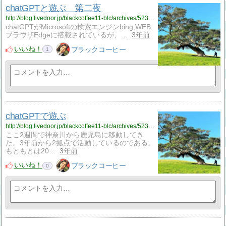
chatGPTと遊ぶ 第二夜
http://blog.livedoor.jp/blackcoffee11-blc/archives/52392943.html
chatGPTがMicrosoftの検索エンジンbing,WEB
ブラウザEdgeに搭載されているが、…
3年前
いいね！
ブラックコーヒー
1
chatGPTで遊ぶ
http://blog.livedoor.jp/blackcoffee11-blc/archives/52392886.html
ここ2週間で神奈川から鹿児島に移動してき
た。3年前から2拠点で活動しているのである。
もともとは20…
3年前
いいね！
ブラックコーヒー
0