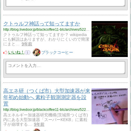
クトゥルフ神話って知ってますか
http://blog.livedoor.jp/blackcoffee11-blc/archives/52209746.html
クトゥルフ神話って知ってますか？ wikipedia
にも解説はありますが、わかりにくいので簡潔
にまと…
9年前
いいね！
ブラックコーヒー
1
高エネ研（つくば市）大型加速器が来
年初め始動へ 素粒子観測測定器を設
置
http://blog.livedoor.jp/blackcoffee11-blc/archives/52209707.html
高エネルギー加速器研究機構(茨城県つくば市)
内にある大型加速器「スーパーKEKB」に素粒
子が崩壊する…
9年前