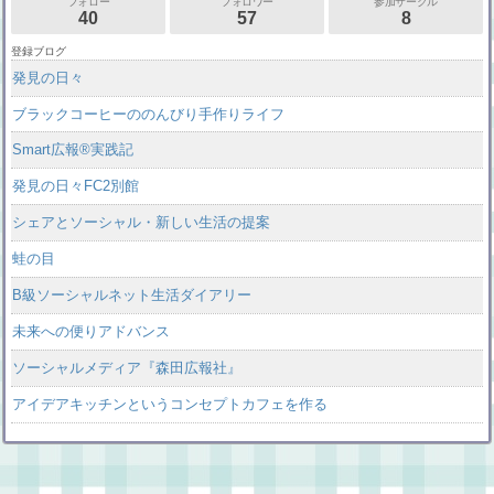
フォロー
フォロワー
参加サークル
40
57
8
登録ブログ
発見の日々
ブラックコーヒーののんびり手作りライフ
Smart広報®実践記
発見の日々FC2別館
シェアとソーシャル・新しい生活の提案
蛙の目
B級ソーシャルネット生活ダイアリー
未来への便りアドバンス
ソーシャルメディア『森田広報社』
アイデアキッチンというコンセプトカフェを作る