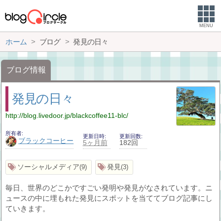
MENU
ホーム
ブログ
発見の日々
ブログ情報
発見の日々
http://blog.livedoor.jp/blackcoffee11-blc/
所有者
更新日時
更新回数
ブラックコーヒー
5ヶ月前
182回
ソーシャルメディア
発見
9
3
毎日、世界のどこかですごい発明や発見がなされています。ニ
ュースの中に埋もれた発見にスポットを当ててブログ記事にし
ていきます。