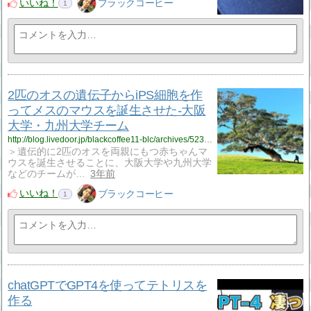
いいね！
ブラックコーヒー
1
2匹のオスの遺伝子からiPS細胞を作
ってメスのマウスを誕生させた-大阪
大学・九州大学チーム
http://blog.livedoor.jp/blackcoffee11-blc/archives/52394798.html
＞遺伝的に2匹のオスを両親にもつ赤ちゃんマ
ウスを誕生させることに、大阪大学や九州大学
などのチームが…
3年前
いいね！
ブラックコーヒー
1
chatGPTでGPT4を使ってテトリスを
作る