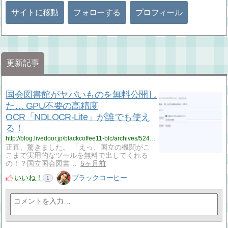
サイトに移動
フォローする
プロフィール
更新記事
国会図書館がヤバいものを無料公開し
た… GPU不要の高精度
OCR「NDLOCR-Lite」が誰でも使え
る！
http://blog.livedoor.jp/blackcoffee11-blc/archives/52437162.html
正直、驚きました。 「えっ、国立の機関がこ
こまで実用的なツールを無料で出してくれる
の！？国立国会図書…
5ヶ月前
いいね！
ブラックコーヒー
1