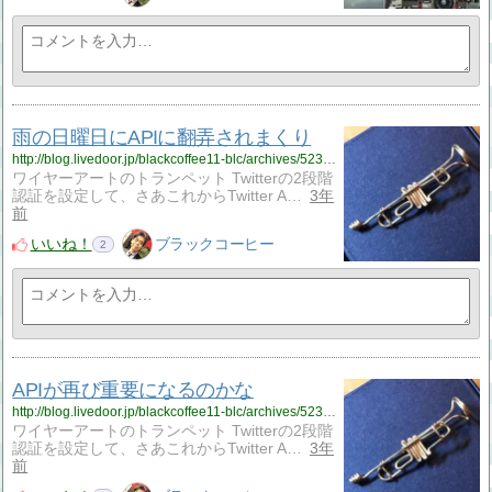
雨の日曜日にAPIに翻弄されまくり
http://blog.livedoor.jp/blackcoffee11-blc/archives/52394804.html
ワイヤーアートのトランペット Twitterの2段階
認証を設定して、さあこれからTwitter A…
3年
前
いいね！
ブラックコーヒー
2
APIが再び重要になるのかな
http://blog.livedoor.jp/blackcoffee11-blc/archives/52394803.html
ワイヤーアートのトランペット Twitterの2段階
認証を設定して、さあこれからTwitter A…
3年
前