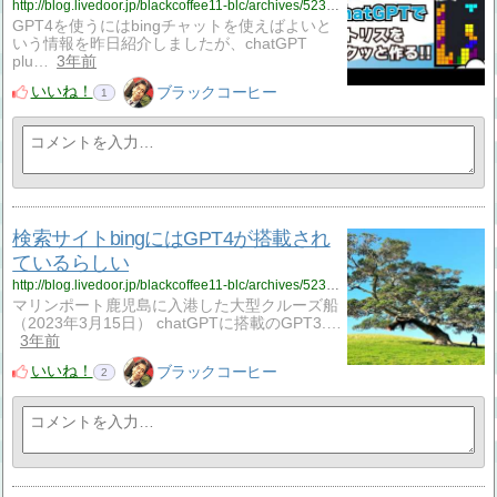
http://blog.livedoor.jp/blackcoffee11-blc/archives/52394777.html
GPT4を使うにはbingチャットを使えばよいと
いう情報を昨日紹介しましたが、chatGPT
plu…
3年前
いいね！
ブラックコーヒー
1
検索サイトbingにはGPT4が搭載され
ているらしい
http://blog.livedoor.jp/blackcoffee11-blc/archives/52394716.html
マリンポート鹿児島に入港した大型クルーズ船
（2023年3月15日） chatGPTに搭載のGPT3.…
3年前
いいね！
ブラックコーヒー
2