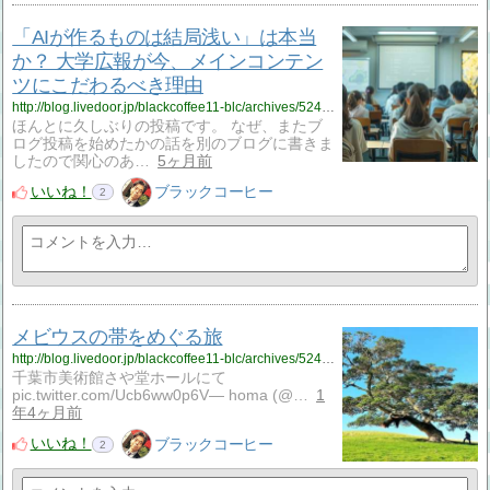
「AIが作るものは結局浅い」は本当
か？ 大学広報が今、メインコンテン
ツにこだわるべき理由
http://blog.livedoor.jp/blackcoffee11-blc/archives/52437151.html
ほんとに久しぶりの投稿です。 なぜ、またブ
ログ投稿を始めたかの話を別のブログに書きま
したので関心のあ…
5ヶ月前
いいね！
ブラックコーヒー
2
メビウスの帯をめぐる旅
http://blog.livedoor.jp/blackcoffee11-blc/archives/52423402.html
千葉市美術館さや堂ホールにて
pic.twitter.com/Ucb6ww0p6V— homa (@…
1
年4ヶ月前
いいね！
ブラックコーヒー
2