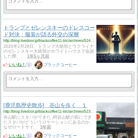
トランプとゼレンスキーのドレスコー
ド対決：服装が語る外交の深層
http://blog.livedoor.jp/blackcoffee11-blc/archives/52421478.html
2025年2月28日、トランプ大統領とウクライナ
のゼレンスキー大統領がホワイトハウスで会談
した際、…
1年5ヶ月前
いいね！
ブラックコーヒー
2
[鹿児島歴史散歩] 谷山を歩く １
http://blog.livedoor.jp/blackcoffee11-blc/archives/52395106.html
谷山駅にスタバができた JR谷山駅の前にでき
たスタバがどういうロケーションにあるのか、
なぜロードサイ…
3年前
いいね！
ブラックコーヒー
1