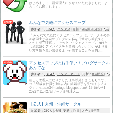
はじめまして 新管理人にさせていただきました。よ
ろしくお願いします。
みんなで気軽にアクセスアップ
参加者：
1,874人
エンタメ
更新：
4時間20分前
入会：
『 みんなで気軽にアクセスアップ 』は、サークルの参
加者同士が各自のブログの内容を日常から精読するこ
とから相互理解し、その上でアクセスアップに向けた
共通課題やアドバイス等を連携し合い、互いがより良
い方向性を見い出せるよう研鑽することを目的と…
アクセスアップのお手伝い！ブログサークル
あんてな
参加者：
1,464人
インターネット
更新：
8時間前
入会
新しく管理人になりました仕事以外引きこもりです。
⇒「35歳会社員が1年以内に結婚相手を見つけるブロ
グ」。https://34marriage.blogspot.com/【お知らせ】
2022年11月27日サークル管理人…
【公式】九州・沖縄サークル
参加者：
270人
地域
更新：
昨日
入会：
5年前