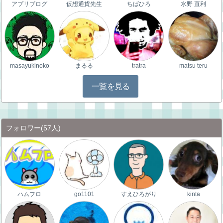
アプリブログ
仮想通貨先生
ちばひろ
水野 直利
masayukinoko
まるる
tratra
matsu teru
一覧を見る
フォロワー
(57人)
ハムフロ
go1101
すえひろがり
kinta