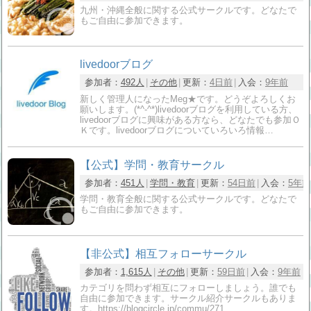
九州・沖縄全般に関する公式サークルです。どなたで
もご自由に参加できます。
livedoorブログ
参加者：
492人
その他
更新：
4日前
入会：
9年前
新しく管理人になったMeg★です。どうぞよろしくお
願いします。(*^-^*)livedoorブログを利用している方、
livedoorブログに興味がある方なら、どなたでも参加Ｏ
Ｋです。livedoorブログについていろいろ情報…
【公式】学問・教育サークル
参加者：
451人
学問・教育
更新：
54日前
入会：
5年前
学問・教育全般に関する公式サークルです。どなたで
もご自由に参加できます。
【非公式】相互フォローサークル
参加者：
1,615人
その他
更新：
59日前
入会：
9年前
カテゴリを問わず相互にフォローしましょう。誰でも
自由に参加できます。サークル紹介サークルもありま
す。https://blogcircle.jp/commu/271