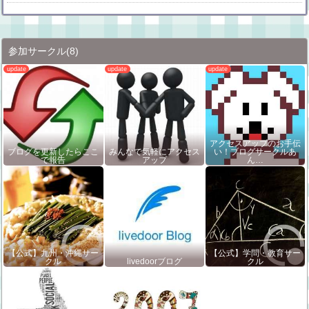
参加サークル
(8)
アクセスアップのお手伝
ブログを更新したらここ
みんなで気軽にアクセス
い！ブログサークルあ
で報告
アップ
ん…
【公式】九州・沖縄サー
【公式】学問・教育サー
クル
livedoorブログ
クル