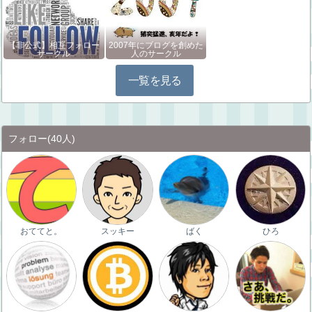
【非公式】相互フォロー
2007年にブログを創めた
サークル
人のサークル
一覧を見る
フォロー
(40人)
おててと。
スッキー
ばく
ひろ