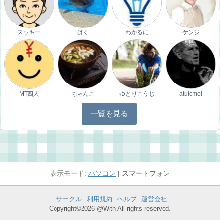
スッキー
ばく
わかるに
ケンジ
MT四人
ちゃんこ
ゆとりこうじ
atuiomoi
一覧を見る
パソコン
スマートフォン
サークル
利用規約
ヘルプ
運営会社
Copyright©2026 @With All rights reserved.