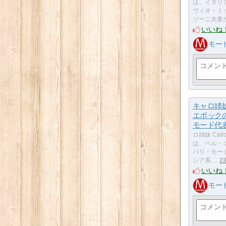
は、イタリ
ヴィオ・ミ
ソーニ夫妻が
いいね
モー
キャロ姉妹
エポック
モード代
ロ姉妹 Callo
は、ベル・
パリ・モー
シア系…
2
いいね
モー