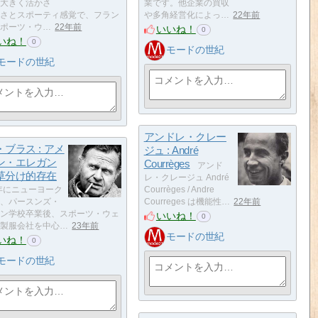
大きく活かさ
業です。他企業の買収
さとスポーティ感覚で、フラン
や多角経営化によっ…
22年前
ポーツ・ウ…
22年前
いいね！
0
いね！
0
モードの世紀
モードの世紀
アンドレ・クレー
ブラス : アメ
ジュ : André
ン・エレガン
Courrèges
アンド
草分け的存在
レ・クレージュ André
1年にニューヨーク
Courrèges / Andre
、パースンズ・
Courreges は機能性…
22年前
ン学校卒業後、スポーツ・ウェ
いいね！
0
製服会社を中心…
23年前
モードの世紀
いね！
0
モードの世紀