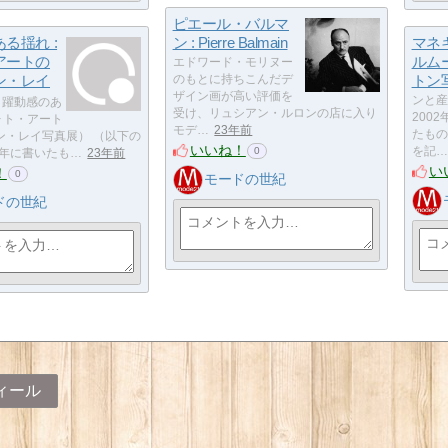
ピエール・バルマ
る揺れ :
ン : Pierre Balmain
マネキ
アートの
ルム
エドワード・モリヌー
ン・レイ
のもとに持ちこんだデ
トン
ザイン画が高い評価を
ンと産
躍動感のあ
受け、リュシアン・ルロンの店に入り
200
フォト・アート
モデ…
23年前
たもの
ン・レイ写真展） （以下の
いいね！
を記…
0
3年に書いたも…
23年前
い
！
0
モードの世紀
ドの世紀
ィール