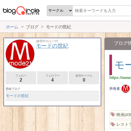
ホーム
ブログ
モードの世紀
[参照中のユーザ]
ブログ
モードの世紀
モ
フォロー
フォロワー
参加サークル
https://ww
2
4
0
所有者
登録ブログ
モードの世紀
映画
43
レスト