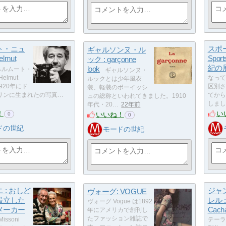
ト・ニュ
スポ
ギャルソンヌ・ル
lmut
Sport
ック : garçonne
紀の
look
ヘルムート・
ギャルソンヌ・
elmut
なって
ルックとは少年風衣
1920年にド
区別さ
装、軽装のボーイッシ
リンに生まれたの写真…
てから
ュの総称といわれてきました。1910
しまし
年代・20…
22年前
！
い
いいね！
0
0
ドの世紀
モードの世紀
 : おしど
ジャ
ヴォーグ: VOGUE
設立した
レル :
ヴォーグ Vogue は1892
メーカー
Cacha
年にアメリカで創刊し
たファッション雑誌で
ssoni
テーラ