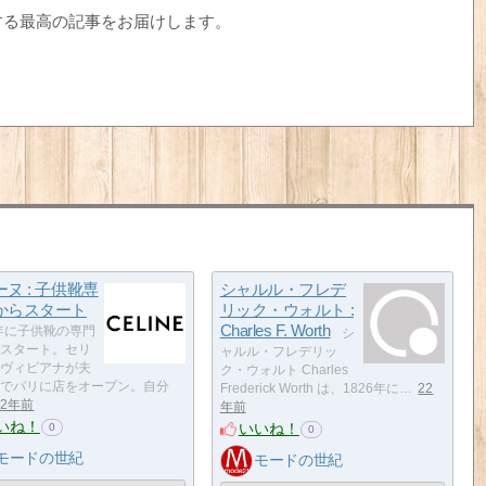
する最高の記事をお届けします。
ヌ : 子供靴専
シャルル・フレデ
からスタート
リック・ウォルト :
Charles F. Worth
5年に子供靴の専門
シ
スタート。セリ
ャルル・フレデリッ
ヴィピアナが夫
ク・ウォルト Charles
でパリに店をオープン。自分
Frederick Worth は、1826年に…
22
22年前
年前
いね！
いいね！
0
0
モードの世紀
モードの世紀