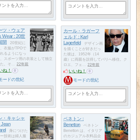
ーツ・ウェア
カール・ラガーフ
s Wear : 20世
ェルド : Karl
展開
Lagerfeld
20世紀に
デザイン画
、衣服がTPOで
を描くことが好きだっ
れるようになっ
た彼は、1952年（14
、スポーツ用の衣装として独立
歳）に両親を説得してパリへ移住。ク
た。そ…
22年前
ロエ、フェ…
22年前
いね！
いいね！
0
0
モードの世紀
モードの世紀
ン・キャシャ
ベネトン :
 Jean
Benetton
ベネトン
rel
身につけた
Benetton は、イタリア
ー技術は婦人服
のカジュアル衣料品企