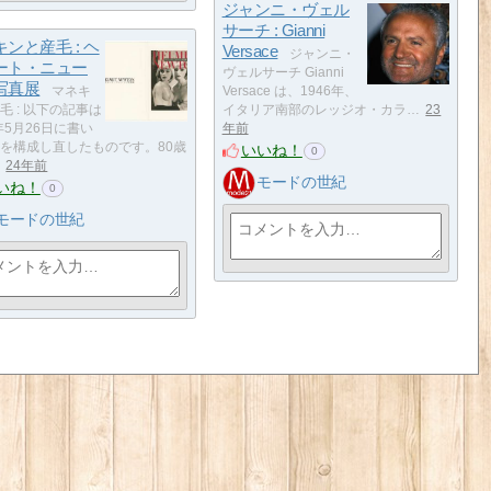
ジャンニ・ヴェル
サーチ : Gianni
ンと産毛 : ヘ
Versace
ジャンニ・
ート・ニュー
ヴェルサーチ Gianni
写真展
マネキ
Versace は、1946年、
毛 : 以下の記事は
イタリア南部のレッジオ・カラ…
23
2年5月26日に書い
年前
を構成し直したものです。80歳
いいね！
0
24年前
モードの世紀
いね！
0
モードの世紀