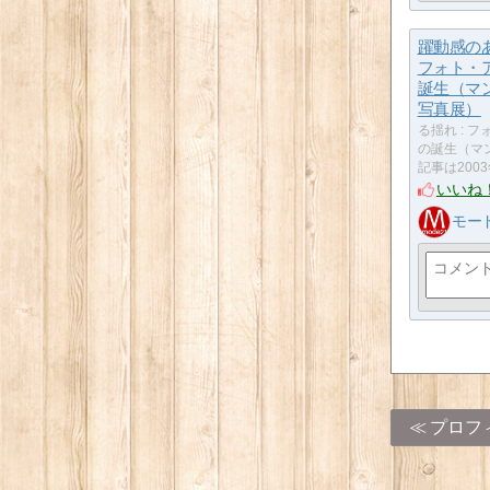
躍動感のあ
フォト・
誕生（マ
写真展）
る揺れ : 
の誕生（マ
記事は200
いいね
モー
プロフ