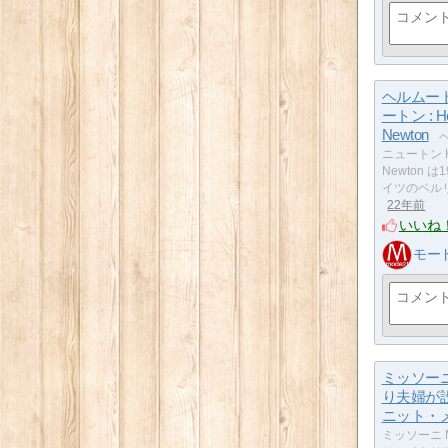
ヘルムー
ートン : He
Newton
ニュートン H
Newton は
イツのベル
22年前
いいね
モー
ミッソーニ
り夫婦が
ニット・
ミッソーニ Mi