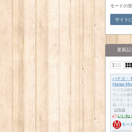
モードの
サイト
更新記
ハナヱ・モ
Hanae Mor
ージでは彼
ランドの展
ハナヱ・モ
追っていま
22年前
いいね
モー