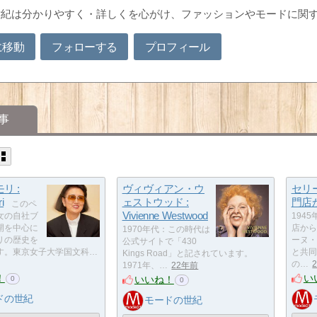
世紀は分かりやすく・詳しくを心がけ、ファッションやモードに関
に移動
フォローする
プロフィール
事
リ :
ヴィヴィアン・ウ
セリー
i
ェストウッド :
門店
このペ
Vivienne Westwood
女の自社ブ
194
開を中心に
店から
1970年代：この時代は
リの歴史を
ーヌ・
公式サイトで「430
す。東京女子大学国文科…
と共同
Kings Road」と記されています。
の…
1971年、…
22年前
！
い
いいね！
0
0
ドの世紀
モードの世紀