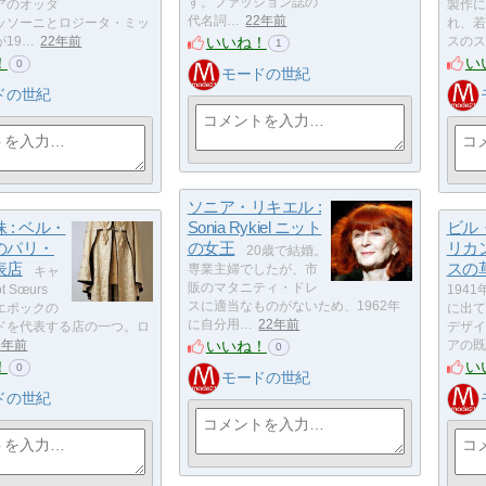
す。ファッション誌の
アのオッタ
製作に
代名詞…
22年前
ッソーニとロジータ・ミッ
れ、若
いいね！
19…
22年前
スのス
1
！
い
0
モードの世紀
ドの世紀
ソニア・リキエル :
 : ベル・
Sonia Rykiel ニット
ビル・
のパリ・
の女王
リカ
20歳で結婚。
表店
スの
専業主婦でしたが、市
キャ
販のマタニティ・ドレ
t Sœurs
194
スに適当なものがないため、1962年
エポックの
に出て
に自分用…
22年前
ドを代表する店の一つ。ロ
デザイ
いいね！
3年前
アの既
0
！
い
0
モードの世紀
ドの世紀