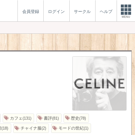
会員登録
ログイン
サークル
ヘルプ
MENU
カフェ
書評
歴史
131
81
78
館
チャイナ服
モードの世紀
18
2
1