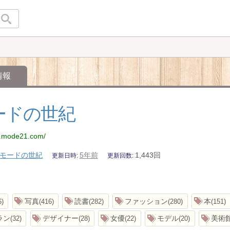
情報
ードの世紀
w.mode21.com/
モードの世紀
5年前
1,443回
更新日時
更新回数
写真
読書
ファッション
本
6
416
282
280
151
ラン
デザイナー
女優
モデル
美術
32
28
22
20