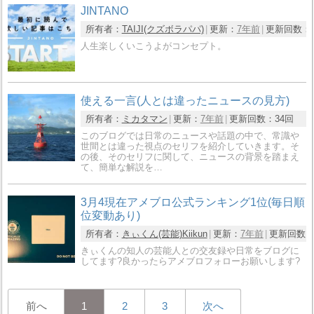
JINTANO
所有者：
TAIJI(クズボラパパ)
更新：
7年前
更新回数：
人生楽しくいこうよがコンセプト。
使える一言(人とは違ったニュースの見方)
所有者：
ミカタマン
更新：
7年前
更新回数：
34回
このブログでは日常のニュースや話題の中で、常識や
世間とは違った視点のセリフを紹介していきます。そ
の後、そのセリフに関して、ニュースの背景を踏まえ
て、簡単な解説を…
3月4現在アメブロ公式ランキング1位(毎日順
位変動あり)
所有者：
きぃくん(芸能)Kiikun
更新：
7年前
更新回数
きぃくんの知人の芸能人との交友録や日常をブログに
してます?良かったらアメブロフォローお願いします?
前へ
1
2
3
次へ