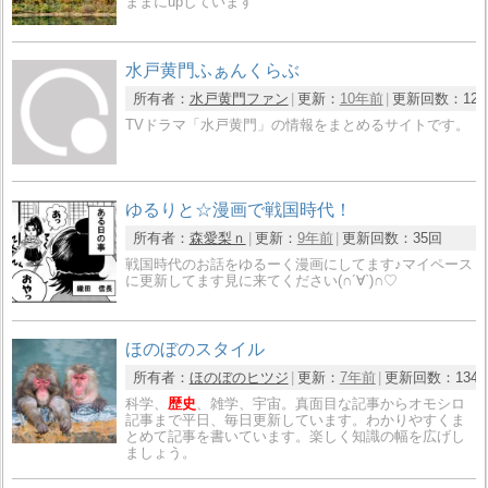
ままにupしています
水戸黄門ふぁんくらぶ
所有者：
水戸黄門ファン
更新：
10年前
更新回数：
12
TVドラマ「水戸黄門」の情報をまとめるサイトです。
ゆるりと☆漫画で戦国時代！
所有者：
森愛梨ｎ
更新：
9年前
更新回数：
35回
戦国時代のお話をゆるーく漫画にしてます♪マイペース
に更新してます見に来てください(∩´∀`)∩♡
ほのぼのスタイル
所有者：
ほのぼのヒツジ
更新：
7年前
更新回数：
134
科学、
歴史
、雑学、宇宙。真面目な記事からオモシロ
記事まで平日、毎日更新しています。わかりやすくま
とめて記事を書いています。楽しく知識の幅を広げし
ましょう。