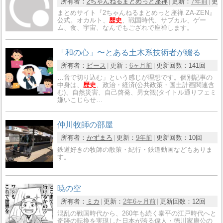
所有者：
2ちゃんねるまとめっと座禅
更新：
7年前
更
まとめサイト『2ちゃんねるまとめっと座禅 ZA-ZEN』
公式。オカルト、
歴史
、戦国時代、サブカル、ゲー
ム、食、宇宙、なんでもござれで座禅します。
「和の心」〜とある土木系技術者が綴る
所有者：
ピース
更新：
6ヶ月前
更新回数：
141回
…音で切り込む」という感じが理想です。個別記事の
中身は、
歴史
、政治・経済(公共政策・国土計画関連含
む)、自然災害、自己啓発、男女観(タイトル通りフェミ
嫌いこじらせ…
仲川牧師の部屋
所有者：
かずまろ
更新：
9年前
更新回数：
10回
鉄道好きの牧師の散策・紀行・鉄道動画などもありま
す。
暁の空
所有者：
ミカ
更新：
2年6ヶ月前
更新回数：
12回
混乱の戦国時代から、260年も続く泰平の江戸時代へと
奇跡の転換を実現した日本が誇る偉人・徳川家康公の