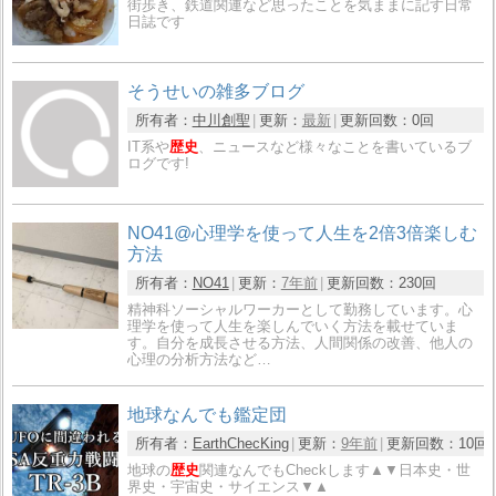
街歩き、鉄道関連など思ったことを気ままに記す日常
日誌です
そうせいの雑多ブログ
所有者：
中川創聖
更新：
最新
更新回数：
0回
IT系や
歴史
、ニュースなど様々なことを書いているブ
ログです!
NO41@心理学を使って人生を2倍3倍楽しむ
方法
所有者：
NO41
更新：
7年前
更新回数：
230回
精神科ソーシャルワーカーとして勤務しています。心
理学を使って人生を楽しんでいく方法を載せていま
す。自分を成長させる方法、人間関係の改善、他人の
心理の分析方法など…
地球なんでも鑑定団
所有者：
EarthChecKing
更新：
9年前
更新回数：
10回
地球の
歴史
関連なんでもCheckします▲▼日本史・世
界史・宇宙史・サイエンス▼▲