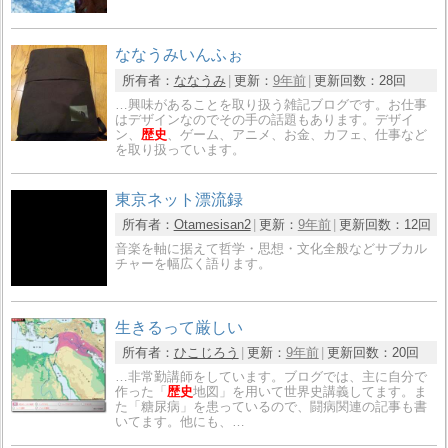
ななうみいんふぉ
所有者：
ななうみ
更新：
9年前
更新回数：
28回
…興味があることを取り扱う雑記ブログです。お仕事
はデザインなのでその手の話題もあります。デザイ
ン、
歴史
、ゲーム、アニメ、お金、カフェ、仕事など
を取り扱っています。
東京ネット漂流録
所有者：
Otamesisan2
更新：
9年前
更新回数：
12回
音楽を軸に据えて哲学・思想・文化全般などサブカル
チャーを幅広く語ります。
生きるって厳しい
所有者：
ひこじろう
更新：
9年前
更新回数：
20回
…非常勤講師をしています。ブログでは、主に自分で
作った「
歴史
地図」を用いて世界史講義してます。ま
た「糖尿病」を患っているので、闘病関連の記事も書
いてます。他にも、…