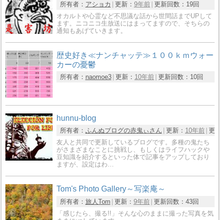
所有者：
アショカ
更新：
9年前
更新回数：
19回
オカルトや心霊など不思議な話から世間話までUPして
ます。ニコニコ生放送にはまってますので、そちらの
通知もあげていきます。
歴史好き≪ナンチャッテ≫１００ｋｍウォー
カーの憂鬱
所有者：
naomoe3
更新：
10年前
更新回数：
10回
hunnu-blog
所有者：
ふんぬブログの赤鬼ぃさん
更新：
10年前
更
友人と共同で更新しているブログです。多種の鬼たち
がさまざまなことに挑戦し、もしくはライフハックや
豆知識を紹介するといった体で記事をアップしており
ますが、設定はわ…
Tom's Photo Gallery～写楽庵～
所有者：
旅人Tom
更新：
9年前
更新回数：
43回
「感じたら、撮る!!」そんな心のままに撮った写真を気