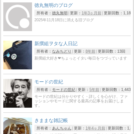
徳丸無明のブログ
所有者：
徳丸無明
更新：
1年3ヶ月前
更新回数：
1,18
2025年11月18日に消える旧ブログ
新撰組ヲタな人日記
所有者：
なみちどり
更新：
8年前
更新回数：
13回
新撰組大好き❤︎ちょっとイタい毎日をつづっています
モードの世紀
所有者：
モードの世紀
更新：
5年前
更新回数：
1,443
モードの世紀は分かりやすく・詳しくを心がけ、ファ
ッションやモードに関する最高の記事をお届けしま
す。
きままな雑記帳
所有者：
あんちゃん
更新：
1年4ヶ月前
更新回数：
1,8