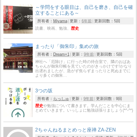
～学問をする眼目は、自己を磨き、自己を確
立することにある～
所有者：
Miyama
更新：
6年前
更新回数：
5回
読書、映画、勉強、
歴史
まったり「御朱印」集めの旅
所有者：
Dream+1
更新：
9年前
更新回数：
5回
神社へ「厄除け」に行った時の待合室で、隣のおばあ
ちゃんが御朱印帳を見ていたのがきっかけです!かなり
出遅れましたが、急がず焦らずまったりと死ぬまでに
より多くの御朱…
3つの坂
所有者：
らっしゅ
更新：
9年前
更新回数：
9回
歴史
や勉強について書きます。学んだことを中心にま
とめていきます。いっしょに勉強頑張りましょう(*^-^*)
2ちゃんねるまとめっと座禅 ZA-ZEN