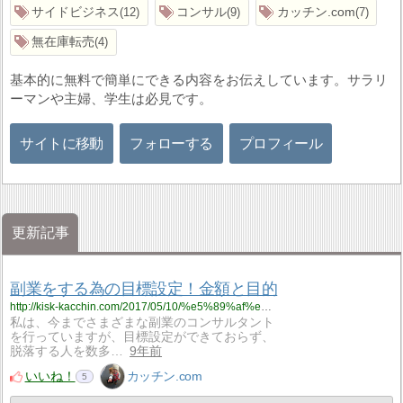
サイドビジネス
コンサル
カッチン.com
12
9
7
無在庫転売
4
基本的に無料で簡単にできる内容をお伝えしています。サラリ
ーマンや主婦、学生は必見です。
サイトに移動
フォローする
プロフィール
更新記事
副業をする為の目標設定！金額と目的
http://kisk-kacchin.com/2017/05/10/%e5%89%af%e6%a5%ad%e3%82%92%e3%81%99%e3%82%8b%e7%82%ba%e3%81%ae%e7%9b%ae%e6%a8%99%e8%a8%ad%e5%ae%9a%ef%bc%81%e9%87%91%e9%a1%8d%e3%81%a8%e7%9b%ae%e7%9a%84/
私は、今までさまざまな副業のコンサルタント
を行っていますが、目標設定ができておらず、
脱落する人を数多…
9年前
いいね！
カッチン.com
5