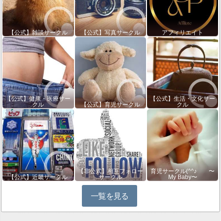
【公式】雑談サークル
【公式】写真サークル
アフィリエイト
【公式】健康・医療サー
【公式】生活・文化サー
クル
【公式】育児サークル
クル
【非公式】相互フォロー
育児サークル(^^♪ 〜
【公式】近畿サークル
サークル
My Baby〜
一覧を見る