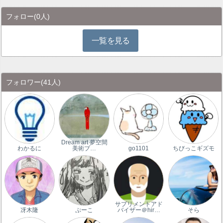
フォロー
(0人)
一覧を見る
フォロワー
(41人)
Dream art 夢空間
わかるに
美術ブ…
go1101
ちびっこギズモ
サプリメントアド
冴木隆
ぷーこ
バイザー＠hir…
そら