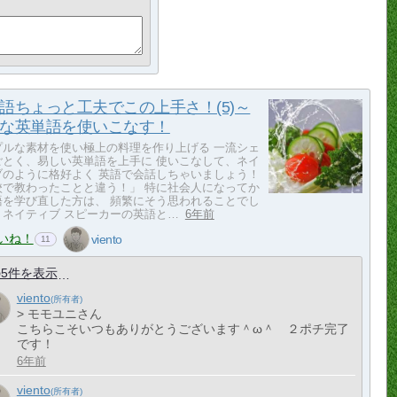
語ちょっと工夫でこの上手さ！(5)～
な英単語を使いこなす！
プルな素材を使い極上の料理を作り上げる 一流シェ
ごとく、易しい英単語を上手に 使いこなして、ネイ
ブのように格好よく 英語で会話しちゃいましょう！
校で教わったことと違う！」 特に社会人になってか
語を学び直した方は、 頻繁にそう思われることでし
。ネイティブ スピーカーの英語と…
6年前
いね！
viento
11
5件を表示
viento
> モモユニさん
こちらこそいつもありがとうございます＾ω＾ ２ポチ完了
です！
6年前
viento