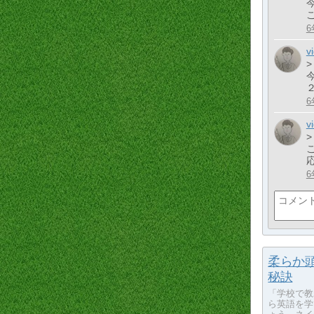
6
v
6
v
6
柔らか頭
秘訣
「学校で教
ら英語を学