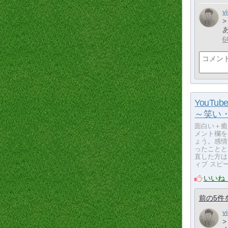
v
6
YouT
～笑い
面白い＋癒
メント欄を
ょう。感情
ったことと
直した方は
ィブ スピ
いいね
前の5件
v