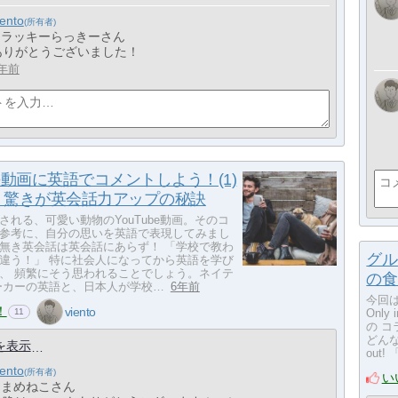
iento
> ラッキーらっきーさん
ありがとうございました！
年前
ube動画に英語でコメントしよう！(1)
・驚きが英会話力アップの秘訣
される、可愛い動物のYouTube動画。そのコ
参考に、自分の思いを英語で表現してみまし
無き英会話は英会話にあらず！ 「学校で教わ
グル
違う！」 特に社会人になってから英語を学び
、 頻繁にそう思われることでしょう。ネイテ
の食
ーカーの英語と、日本人が学校…
6年前
今回はM
！
viento
11
Onl
の 
どんな
を表示
out
iento
い
> まめねこさん