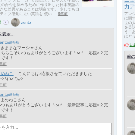
ニュ
ティブ スピーカーの英語と、日本人が学校の
験の合否を決めるために作り出した日本英語の
力ア
きな差異があることは明白です。 少しでも自
ティブ感覚に近い英語を 使い…
6年前
アン
に関
！
viento
7
世の
を英
う！
を表示
はど
iento
い
> きままなマーシャさん
こちらこそいつもありがとうございます＾ω＾ 応援×２完
前の
了です！
年前
まめねこ
こんにちは♪応援させていただきました
☆✧٩(ˊωˋ*)و✧
年前
iento
> まめねこさん
いつもありがとうございます＾ω＾ 最新記事に応援×２完
了です！
年前