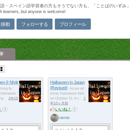
・スペイン語学習者の方もそうでない方も、「ことばのいずみ」で知の渇きを潤し
h learners, but anyone is welcome!
に移動
フォローする
プロフィール
事
een ở Nhật
Halloween in Japan
(Revised)
húng ta
As we all
ễ Halloween
know, Halloween falls
 ng…
2年10
on October 31. A v…
2
年10ヶ月前
！
いいね！
2
2
o
viento