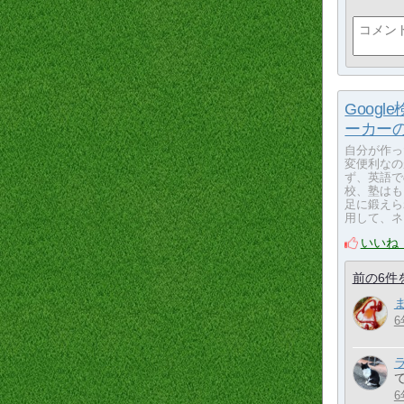
Goog
ーカーの
自分が作っ
変便利なの
ず、英語で
校、塾はも
足に鍛えら
用して、ネ
いいね
前の6件
6
6