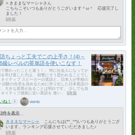
> きままなマーシャさん
こちらこそいつもありがとうございます＾ω＾ 応援完了し
ました！
6年前
語ちょっと工夫でこの上手さ！(4)～
5級レベルの英単語を使いこなす！
校で教わったことと違う！」 特に社会人になってか
語を学び直した方は、 頻繁にそう思われることでし
。ネイティブ スピーカーの英語と、日本人が学校の
や 試験の合否を決めるために作り出した日本英語の
は、大きな差異があることは明白です。 少しでも自
、ネイティブ感覚に近い英語を 使い…
6年前
いね！
viento
8
3件を表示
きままなマーシャ
こんにちは(*^_^*)いつもありがとうござ
います。ランキング応援させていただきました♪
6年前