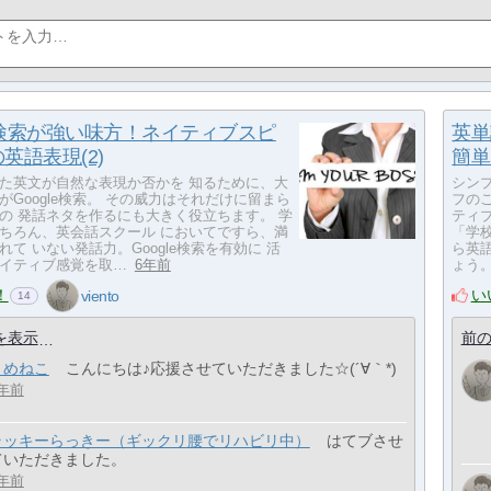
le検索が強い味方！ネイティブスピ
英単
英語表現(2)
簡単
た英文が自然な表現か否かを 知るために、大
シン
がGoogle検索。 その威力はそれだけに留まら
フの
の 発話ネタを作るにも大きく役立ちます。 学
ティ
ちろん、英会話スクール においてですら、満
「学
れて いない発話力。Google検索を有効に 活
ら英
イティブ感覚を取…
6年前
ょう
！
い
viento
14
を表示
前の
まめねこ
こんにちは♪応援させていただきました☆(´∀｀*)
年前
ラッキーらっきー（ギックリ腰でリハビリ中）
はてブさせ
ていただきました。
年前