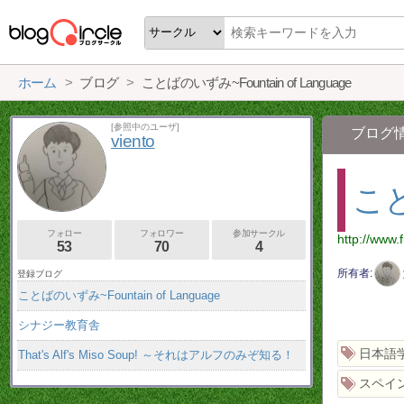
ホーム
ブログ
ことばのいずみ~Fountain of Language
[参照中のユーザ]
ブログ
viento
こと
フォロー
フォロワー
参加サークル
http://www.
53
70
4
所有者
登録ブログ
ことばのいずみ~Fountain of Language
シナジー教育舎
日本語
That's Alf's Miso Soup! ～それはアルフのみぞ知る！
スペイ