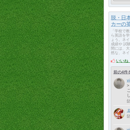
脱・日本
カーの
「学校で教
ら英語を学
ょう。ネイ
成績や 試
間には、大
然な、ネイ
いいね
前の4件
v
6
6
v