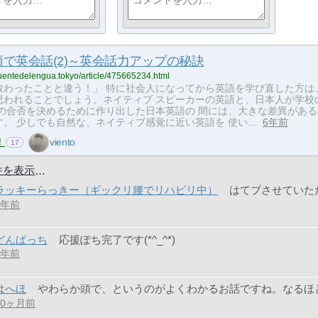
で英会話(2)～英会話力アップの秘訣
fuentedelengua.tokyo/article/475665234.html
教わったことと違う！」 特に社会人になってから英語を学び直した方は、
思われることでしょう。ネイティブ スピーカーの英語と、日本人が学校
験の合否を決めるために作り出した日本英語の 間には、大きな差異がある
す。 少しでも自然な、ネイティブ感覚に近い英語を 使い…
6年前
！
viento
17
件を表示
ラッキーらっきー（ギックリ腰でリハビリ中）
はてブさせていた
6年前
どんぱっち
応援ぽち完了です(*^_^*)
4年前
はへほ
やわらか頭で、というのがよくわかるお話ですね。なるほ
10ヶ月前