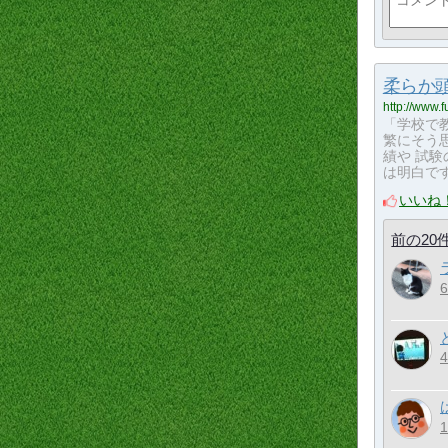
柔らか頭
http://www.
「学校で
繁にそう
績や 試
は明白で
いいね
前の20