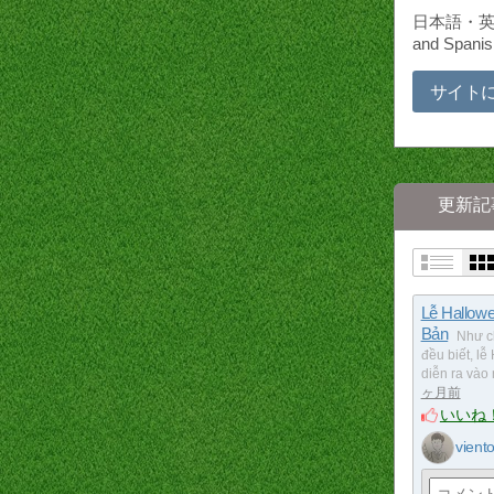
日本語・英語
and Spanis
サイト
更新記
Lễ Hallow
Bản
Như c
đều biết, l
diễn ra vào
ヶ月前
いいね
vient