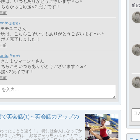
今晩は、いつもありがとうございます＾ω＾
前の
こちらからも応援×２完了です！
年前
iento
> モモユニさん
今晩は、こちらこそいつもありがとうございます＾ω＾
２ポチ完了しました！
年前
iento
> きままなマーシャさん
こちらこそいつもありがとうございます＾ω＾
応援×２完了です！
年前
で英会話(1)～英会話力アップの
わったことと違う！」 特に社会人になってか
び直した方は、 頻繁にそう思われることでし