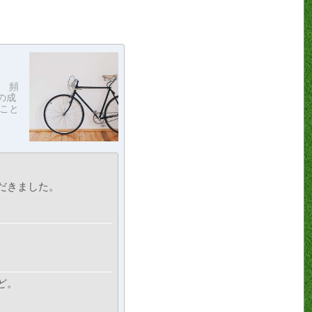
 頻
の成
こと
だきました。
ど。