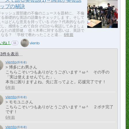
ースで語る英会話(1)～感情が英会話
ップの秘訣
ジャッシュ渡部建の不倫のニュースを題材に、 不倫
する基礎的な英語の語彙をチェックしま す。そして
人々はどんな意見を持っている のか？代表的なもの
訳し、感情をこめて自分 の口から発話してみましょ
あなたの渡部健、 佐々木希に対する思いは、英語で
うなる？ 「学校で教わったことと違…
6年前
いね！
viento
11
3件を表示
viento
> 博多にわ男さん
こちらこそいつもありがとうございます＾ω＾ その手の
「実は使えませんでした」、
本当に困りますよね。先に言ってよと。応援完了です！
6年前
viento
> モモユニさん
こちらこそいつもありがとうございます＾ω＾ ２ポチ完了
です！
6年前
viento