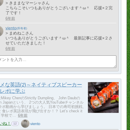
> きままなマーシャさん
こちらこそいつもありがとうございます＾ω＾ 応援×２完
了です！
6年前
viento
> まめねこさん
いつもありがとうございます＾ω＾ 最新記事に応援×２さ
せていただきました！
6年前
メな英語(2)～ネイティブスピーカー
レポに学ぶ
ikey ChenのStrictly Dumpling、 John Daubの
y in Japanという、 2つの大人気YouTubeチャンネル
コラボ動画から学びましょう。 日本での寿司初挑戦、
 食レポ英語表現が飛び出すか！？ Let’s check it
! 「学校で…
6年前
いね！
viento
12