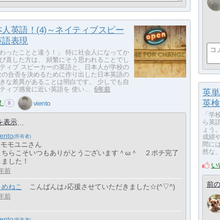
人英語！(4)～ネイティブスピー
英語表現
わったことと違う！」 特に社会人になってか
び直した方は、 頻繁にそう思われることでし
ティブ スピーカーの英語と、日本人が学校の
験の合否を決めるために作り出した日本英語の
きな差異があることは明白です。 少しでも自
ティブ感覚に近い英語を 使い…
6年前
英単
英検
！
viento
8
「学
を表示
ら英
ょう
iento
成績
> モモユニさん
間に
然な
こちらこそいつもありがとうございます＾ω＾ ２ポチ完了
しました！
い
年前
前の
まめねこ
こんばんは♪応援させていただきました☆(^▽^)
年前
iento