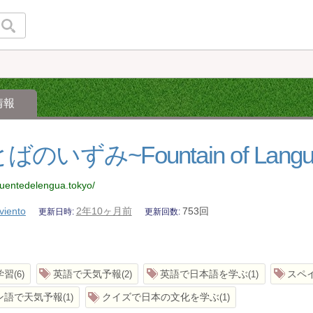
情報
ばのいずみ~Fountain of Langu
fuentedelengua.tokyo/
viento
2年10ヶ月前
753回
更新日時
更新回数
学習
英語で天気予報
英語で日本語を学ぶ
スペ
6
2
1
ン語で天気予報
クイズで日本の文化を学ぶ
1
1