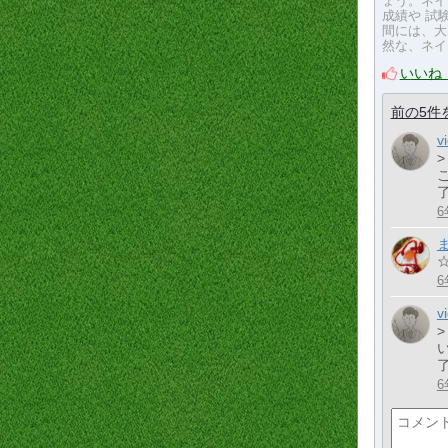
ょう。ネイ
成績や 試
間には、大
然な、ネイ
いいね
前の5件
v
6
6
v
6