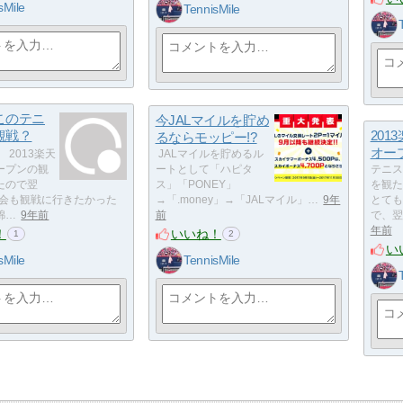
sMile
TennisMile
このテニ
今JALマイルを貯め
観戦？
201
るならモッピー!?
オー
2013楽天
JALマイルを貯めるル
ープンの観
ートとして「ハピタ
テニス
たので翌
ス」「PONEY」
を観た
大会も観戦に行きたかった
→「.money」→「JALマイル」…
9年
とても
錦…
9年前
前
で、翌
年前
！
いいね！
1
2
い
sMile
TennisMile