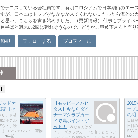
味でテニスしている会社員です。有明コロシアムで日本期待のエー
ですが、日本にはトップがなかなか来てくれない…だったら海外の
と思い、こちらを書き始めました。（更新情報） 仕事もプライベ
週半ばと週末の2回は廻れそうなので、どうかご容赦下さると有り
に移動
フォローする
プロフィール
事
ドリッドオ
【モッピー／ハピ
201
戦記【そ
タス】今ならダイ
ープ
ナーズクラブカー
の3
ドリッド滞
ドで高ポイントゲ
朝にホテル
日目が
アウト手続
ット！
日目の
みなさんはダ
ままコンシェルジュに荷物
SAN
イナーズクラブカードと言うとどうい
…
9年前
MA…
うイメージをお持ちでしょうか？ダイ