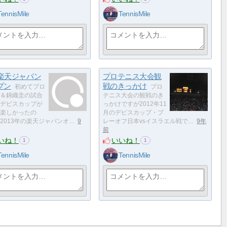
TennisMile
TennisMile
3楽天ジャパン
プロテニス大会観
プン
戦のきっかけ
初めてプロ
プロ
＆錦織圭の試合
テニス大会の観戦のき
デビスカップが
っかけですが2012年11
楽しかったの
月のデビスカップ・プ
2013年の楽天ジャパンオ…
9
レーオフ日本vsイスラエル戦で…
9年
前
いね！
いいね！
1
1
TennisMile
TennisMile