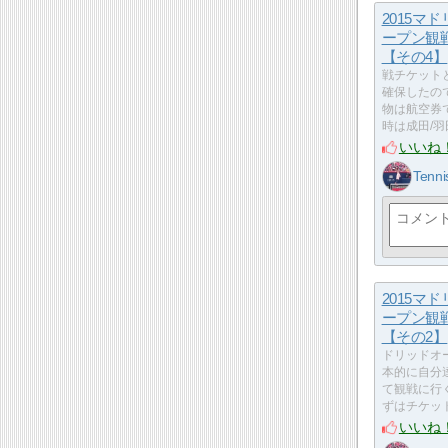
2015マ
ープン観
【その4】
戦チケット
確保したの
物は航空券で
時は成田/羽
いいね
Tenni
2015マ
ープン観
【その2】
ドリッドオ
本的に自分
て観戦に行
ずはチケッ
いいね