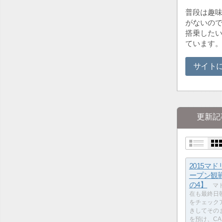
普段は趣
がないの
搭乗したい
ています。
サイト
更新記
2015マ
ープン観
の4】
マ
在も最終日
をチェック
きしてその
を預け、CA