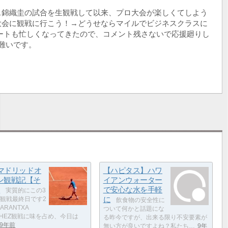
ス錦織圭の試合を生観戦して以来、プロ大会が楽しくてしよう
大会に観戦に行こう！→どうせならマイルでビジネスクラスに
ートも忙しくなってきたので、コメント残さないで応援廻りし
難いです。
5マドリッドオ
【ハピタス】ハワ
ン観戦記【そ
イアンウォーター
】
で安心な水を手軽
実質的にこの3
に
観戦最終日です2
飲食物の安全性に
ARANTXA
ついて何かと話題にな
CHEZ観戦に味を占め、今日は
る昨今ですが、出来る限り不安要素が
9年前
無い方が良いですよね？私たち…
9年