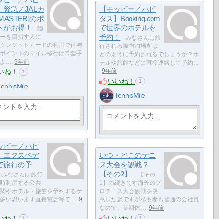
】緊急／JALカ
【モッピー／ハピ
MASTER]のポ
タス】Booking.com
トがお得！
で世界のホテルを
陸
予約！
ーを目指す人に
みなさんは旅
クレジットカードの利用で付与
行される際宿泊場所は
ポイントのマイル移行は常套手
どのように予約されるでしょうか？ホ
よ…
9年前
テルや旅館などに直接連絡して予約…
いね！
9年前
1
いいね！
1
TennisMile
TennisMile
ッピー／ハピ
】エクスペデ
いつ・どこのテニ
で旅行の予
ス大会を観戦？
【その2】
みなさんは旅行
【その
時利用する公共
1】の続きです海外のプ
関やホテル・旅館を予約するケ
ロテニス大会観戦を決
多い思います直接電話等で…
9
意した訳ですが私も妻も普通の会社員
なので、長期休…
9年前
いね！
いいね！
1
1