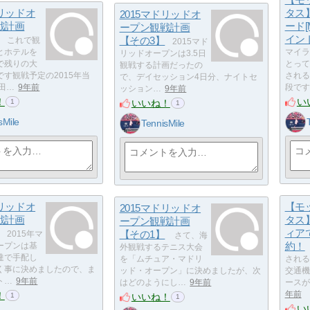
ドリッドオ
タス
2015マドリッドオ
戦計画
ード[
ープン観戦計画
イン
【その3】
これで観
2015マド
とホテルを
マイラ
リッドオープンは3.5日
で残りの大
とって
観戦する計画だったの
す観戦予定の2015年当
される
で、デイセッション4日分、ナイトセ
田…
9年前
段です
ッション…
9年前
！
い
いいね！
1
1
sMile
TennisMile
ドリッドオ
【モ
2015マドリッドオ
戦計画
タス
ープン観戦計画
ィア
【その1】
2015年マ
さて、海
約！
ープンは基
外観戦するテニス大会
達で手配し
を「ムチュア・マドリ
される
く事に決めましたので、ま
ッド・オープン」に決めましたが、次
交通機
ト…
9年前
はどのようにし…
9年前
ースが
！
年前
いいね！
1
1
い