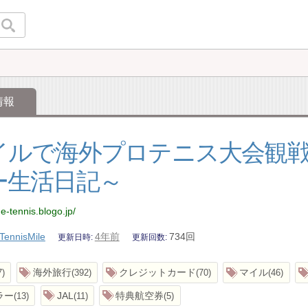
情報
イルで海外プロテニス大会観戦
ー生活日記～
de-tennis.blogo.jp/
TennisMile
4年前
734回
更新日時
更新回数
海外旅行
クレジットカード
マイル
7
392
70
46
ラー
JAL
特典航空券
13
11
5