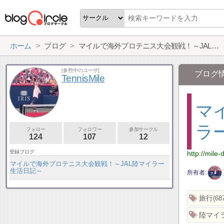
ホーム
ブログ
マイルで海外プロテニス大会観戦！～JAL陸マイラー生活日記～
[参照中のユーザ]
ブログ
TennisMile
マ
ラ
フォロー
フォロワー
参加サークル
124
107
12
登録ブログ
http://mile-
マイルで海外プロテニス大会観戦！～JAL陸マイラー
生活日記～
所有者
旅行
68
陸マイ