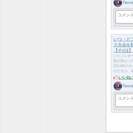
Tenni
いつ・ど
ス大会を
【その1】
ジャパンオ
戦が良かっ
2014年の
のですが、
いいね
Tenni