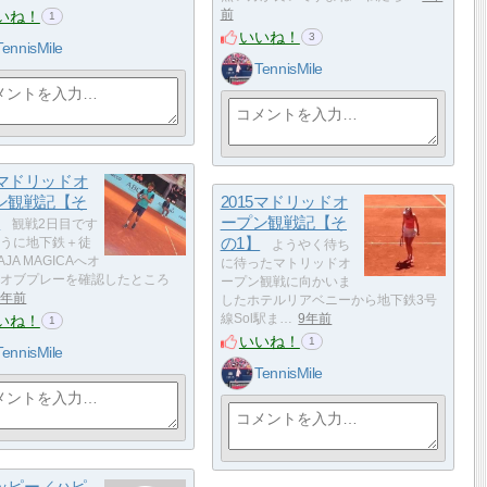
いね！
前
1
いいね！
3
TennisMile
TennisMile
5マドリッドオ
ン観戦記【そ
2015マドリッドオ
】
ープン観戦記【そ
観戦2日目です
の1】
うに地下鉄＋徒
ようやく待ち
JA MAGICAへオ
に待ったマトリッドオ
オブプレーを確認したところ
ープン観戦に向かいま
9年前
したホテルリアベニーから地下鉄3号
いね！
線Sol駅ま…
9年前
1
いいね！
1
TennisMile
TennisMile
ッピー／ハピ