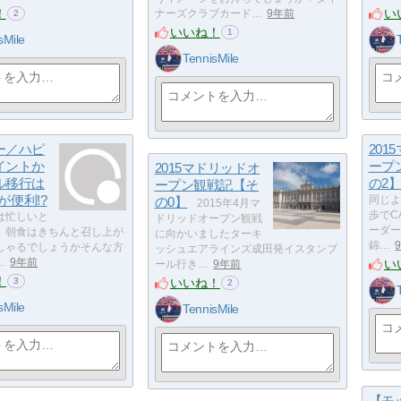
！
い
ナーズクラブカード…
9年前
2
いいね！
1
sMile
TennisMile
ー／ハピ
201
イントか
ープ
2015マドリッドオ
ル移行は
の2
ープン観戦記【そ
Dが便利!?
の0】
同じよ
2015年4月マ
歩でCA
は忙しいと
ドリッドオープン観戦
ーダー
、朝食はきちんと召し上が
に向かいましたターキ
錦…
しゃるでしょうかそんな方
ッシュエアラインズ成田発イスタンブ
い
…
9年前
ール行き…
9年前
！
いいね！
3
2
sMile
TennisMile
【モ