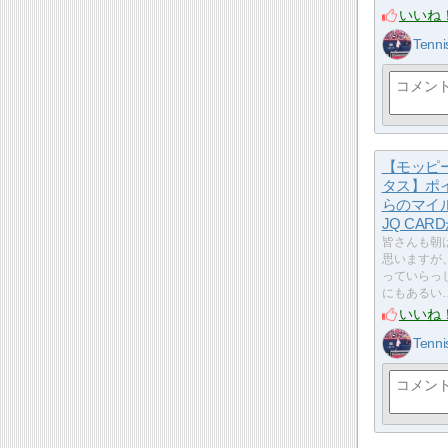
いいね
Tenni
【モッピ
タス】ポ
らのマイ
JQ CAR
皆さんも朝
思いますが
っていらっ
にもあるい
いいね
Tenni