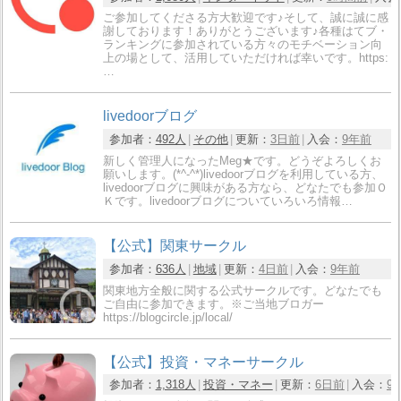
ご参加してくださる方大歓迎です♪そして、誠に誠に感
謝しております！ありがとうございます♪各種はてブ・
ランキングに参加されている方々のモチベーション向
上の場として、活用していただければ幸いです。https:
…
livedoorブログ
参加者：
492人
その他
更新：
3日前
入会：
9年前
新しく管理人になったMeg★です。どうぞよろしくお
願いします。(*^-^*)livedoorブログを利用している方、
livedoorブログに興味がある方なら、どなたでも参加Ｏ
Ｋです。livedoorブログについていろいろ情報…
【公式】関東サークル
参加者：
636人
地域
更新：
4日前
入会：
9年前
関東地方全般に関する公式サークルです。どなたでも
ご自由に参加できます。※ご当地ブロガー
https://blogcircle.jp/local/
【公式】投資・マネーサークル
参加者：
1,318人
投資・マネー
更新：
6日前
入会：
9