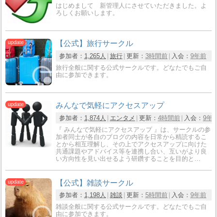
はじめまして 新管理人にさせていただきました。よ
ろしくお願いします。
【公式】旅行サークル
参加者：
1,265人
旅行
更新：
3時間前
入会：
9年前
旅行全般に関する公式サークルです。どなたでもご自
由に参加できます。
みんなで気軽にアクセスアップ
参加者：
1,874人
エンタメ
更新：
4時間前
入会：
9年
『 みんなで気軽にアクセスアップ 』は、サークルの参
加者同士が各自のブログの内容を日常から精読するこ
とから相互理解し、その上でアクセスアップに向けた
共通課題やアドバイス等を連携し合い、互いがより良
い方向性を見い出せるよう研鑽することを目的と…
【公式】雑談サークル
参加者：
1,198人
雑談
更新：
5時間前
入会：
9年前
雑談全般に関する公式サークルです。どなたでもご自
由に参加できます。