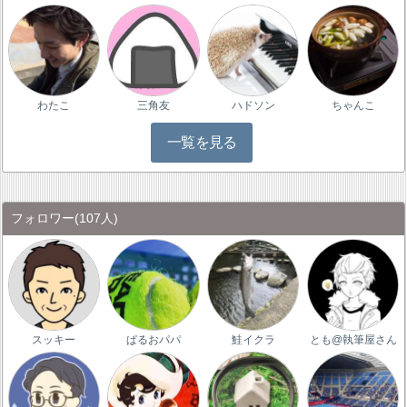
わたこ
三角友
ハドソン
ちゃんこ
一覧を見る
フォロワー
(107人)
スッキー
ぱるおパパ
鮭イクラ
とも@執筆屋さん