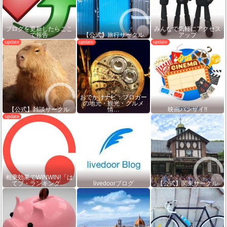
ブログを更新したらここ
みんなで気軽にアクセス
で報告
【公式】旅行サークル
アップ
おでかけナビ：ブロガー
の地元・観光・グルメ
【公式】雑談サークル
情…
映画バンザイ!!
相乗効果でWINWIN!「は
てブ・ランキング…
livedoorブログ
【公式】関東サークル