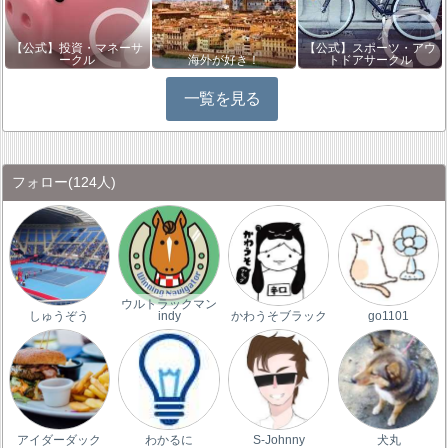
【公式】投資・マネーサ
【公式】スポーツ・アウ
ークル
海外が好き！
トドアサークル
一覧を見る
フォロー
(124人)
ウルトラックマン
しゅうぞう
indy
かわうそブラック
go1101
アイダーダック
わかるに
S-Johnny
犬丸