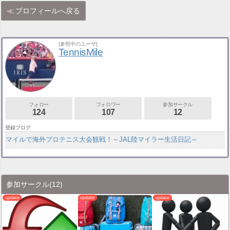
プロフィールへ戻る
[参照中のユーザ]
TennisMile
フォロー
フォロワー
参加サークル
124
107
12
登録ブログ
マイルで海外プロテニス大会観戦！～JAL陸マイラー生活日記～
参加サークル
(12)