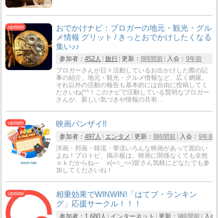
おでかけナビ：ブロガーの地元・観光・グル
メ情報 グリット / きっとおでかけしたくなる
集い♪♪
参加者：
452人
旅行
更新：
8時間前
入会：
9年前
ブロガーさんが日々活動しているお出かけした際の記
事の紹介、地元・観光・グルメ情報など、広く網羅。
それ以外の活動の報告も基本的には自由に投稿してく
ださいね(^^！このナビで活動している賢明なブロガー
さんが、新しい気づきや情報の共有…
映画バンザイ!!
参加者：
497人
エンタメ
更新：
8時間前
入会：
9年前
洋画・邦画・韓流・華流いろんな映画があって面白い
よね！ブロトピ、掲示板は、映画に関係なくても全然
ｏｋだからね～ v(=∩_∩=)皆さん気軽にどなたでも参
加してくださいね！
相乗効果でWINWIN!「はてブ・ランキン
グ」応援サークル！！！
参加者：
1,680人
インターネット
更新：
9時間前
入会