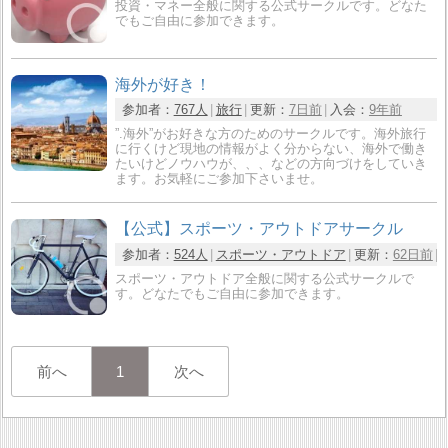
投資・マネー全般に関する公式サークルです。どなた
でもご自由に参加できます。
海外が好き！
参加者：
767人
旅行
更新：
7日前
入会：
9年前
”.海外”がお好きな方のためのサークルです。海外旅行
に行くけど現地の情報がよく分からない、海外で働き
たいけどノウハウが、、、などの方向づけをしていき
ます。お気軽にご参加下さいませ。
【公式】スポーツ・アウトドアサークル
参加者：
524人
スポーツ・アウトドア
更新：
62日前
スポーツ・アウトドア全般に関する公式サークルで
す。どなたでもご自由に参加できます。
前へ
1
次へ