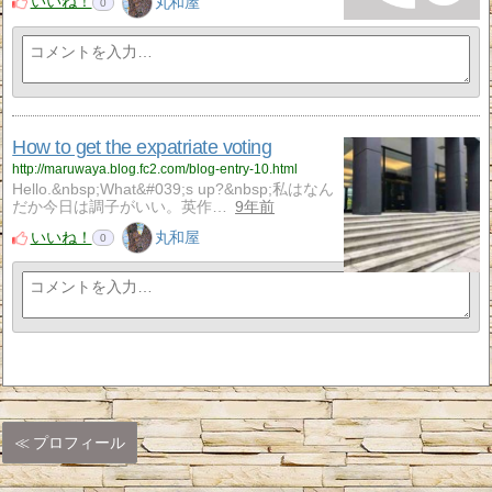
いいね！
丸和屋
0
How to get the expatriate voting
http://maruwaya.blog.fc2.com/blog-entry-10.html
Hello.&nbsp;What&#039;s up?&nbsp;私はなん
だか今日は調子がいい。英作…
9年前
いいね！
丸和屋
0
プロフィール