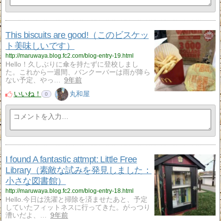
This biscuits are good!（このビスケッ
ト美味しいです）
http://maruwaya.blog.fc2.com/blog-entry-19.html
Hello！久しぶりに傘を持たずに登校しまし
た。これから一週間、バンクーバーは雨が降ら
ない予定、やっ…
9年前
いいね！
丸和屋
0
I found A fantastic attmpt: Little Free
Library（素敵な試みを発見しました：
小さな図書館）
http://maruwaya.blog.fc2.com/blog-entry-18.html
Hello.今日は洗濯と掃除を済ませたあと、予定
していたフィットネスに行ってきた。がっつり
漕いだよ、…
9年前