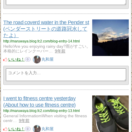
The road coverd water in the Pender st
(ペンダーストリートの道路冠水して
たよ）
http://maruwaya.blog.fc2.com/blog-entry-14.html
Hello!Are you enjoying rainy day?雨がすごい。
本格的にレインクーバー…
9年前
いいね！
丸和屋
0
I went to fitness centre yesterday
(About how to use fitness centre)
http://maruwaya.blog.fc2.com/blog-entry-13.html
General InformatiomWhen visiting the fitness
centr…
9年前
いいね！
丸和屋
0