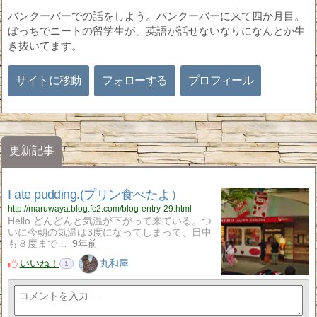
バンクーバーでの話をしよう。バンクーバーに来て四か月目。
ぼっちでニートの留学生が、英語が話せないなりになんとか生
き抜いてます。
サイトに移動
フォローする
プロフィール
更新記事
I ate pudding.(プリン食べたよ）
http://maruwaya.blog.fc2.com/blog-entry-29.html
Hello.どんどんと気温が下がって来ている。つ
いに今朝の気温は3度になってしまって、日中
も８度まで…
9年前
いいね！
丸和屋
1