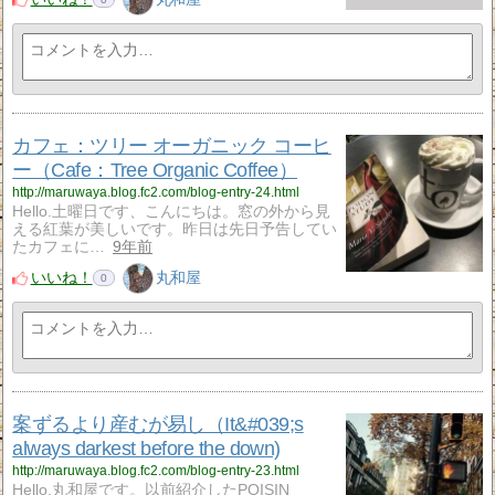
カフェ：ツリー オーガニック コーヒ
ー（Cafe：Tree Organic Coffee）
http://maruwaya.blog.fc2.com/blog-entry-24.html
Hello.土曜日です、こんにちは。窓の外から見
える紅葉が美しいです。昨日は先日予告してい
たカフェに…
9年前
いいね！
丸和屋
0
案ずるより産むが易し（It&#039;s
always darkest before the down)
http://maruwaya.blog.fc2.com/blog-entry-23.html
Hello.丸和屋です。以前紹介したPOISIN