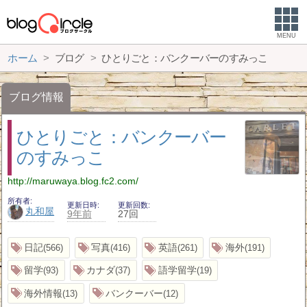
MENU
ホーム
ブログ
ひとりごと：バンクーバーのすみっこ
ブログ情報
ひとりごと：バンクーバー
のすみっこ
http://maruwaya.blog.fc2.com/
所有者
更新日時
更新回数
丸和屋
9年前
27回
日記
写真
英語
海外
566
416
261
191
留学
カナダ
語学留学
93
37
19
海外情報
バンクーバー
13
12