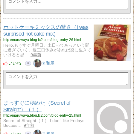
ホットケーキミックスの驚き（I was
surprised hot cake mix)
http://maruwaya.blog.fc2.com/blog-entry-26.html
Hello.もうすぐ月曜日。土日ってあっという間
に過ぎていく。週三日休みがあれば楽に生きて
いけると思…
9年前
いいね！
丸和屋
0
まっすぐに秘めた（Secret of
Straight）（１）
http://maruwaya.blog.fc2.com/blog-entry-25.html
Secret of Straight（１） I don’t like Fridays.
Becaus…
9年前
いいね！
丸和屋
0