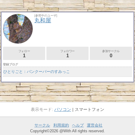
[参照中のユーザ]
丸和屋
フォロー
フォロワー
参加サークル
1
1
0
登録ブログ
ひとりごと：バンクーバーのすみっこ
パソコン
スマートフォン
サークル
利用規約
ヘルプ
運営会社
Copyright©2026 @With All rights reserved.