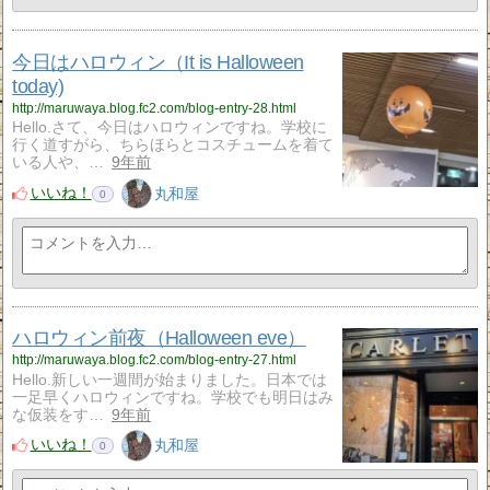
今日はハロウィン（It is Halloween
today)
http://maruwaya.blog.fc2.com/blog-entry-28.html
Hello.さて、今日はハロウィンですね。学校に
行く道すがら、ちらほらとコスチュームを着て
いる人や、…
9年前
いいね！
丸和屋
0
ハロウィン前夜（Halloween eve）
http://maruwaya.blog.fc2.com/blog-entry-27.html
Hello.新しい一週間が始まりました。日本では
一足早くハロウィンですね。学校でも明日はみ
な仮装をす…
9年前
いいね！
丸和屋
0