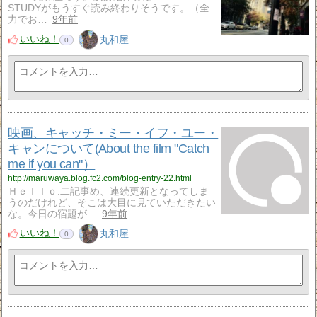
STUDYがもうすぐ読み終わりそうです。（全
力でお…
9年前
いいね！
丸和屋
0
映画、キャッチ・ミー・イフ・ユー・
キャンについて(About the film "Catch
me if you can"）
http://maruwaya.blog.fc2.com/blog-entry-22.html
Ｈｅｌｌｏ.二記事め、連続更新となってしま
うのだけれど、そこは大目に見ていただきたい
な。今日の宿題が…
9年前
いいね！
丸和屋
0