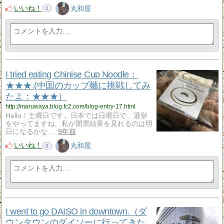
いいね！
丸和屋
0
I tried eating Chinise Cup Noodle：
★★★.(中国のカップ麺に挑戦してみ
たよ：★★★）
http://maruwaya.blog.fc2.com/blog-entry-17.html
Hello！土曜日です。日本では日曜日で、選挙
をやってますね。私が開票結果を見れるのは明
日になるかな…
9年前
いいね！
丸和屋
0
I went to go DAISO in downtown.（ダ
ウンタウンのダイソーに行ってきた