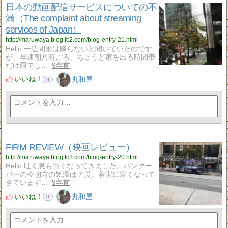
日本の動画配信サービスについての不
満（The complaint about streaming
services of Japan）
http://maruwaya.blog.fc2.com/blog-entry-21.html
Hello.一週間雨は降らないと聞いていたのです
が、早速朝八時ごろ、ちょうど家を出る時間帯
だけ雨でし…
9年前
いいね！
丸和屋
0
FiRM REVIEW（映画レビュー）
http://maruwaya.blog.fc2.com/blog-entry-20.html
Hello.吐く息も白くなってきました。バンクー
バーの今朝方の気温は７度。着実に寒くなって
きています…
9年前
いいね！
丸和屋
0