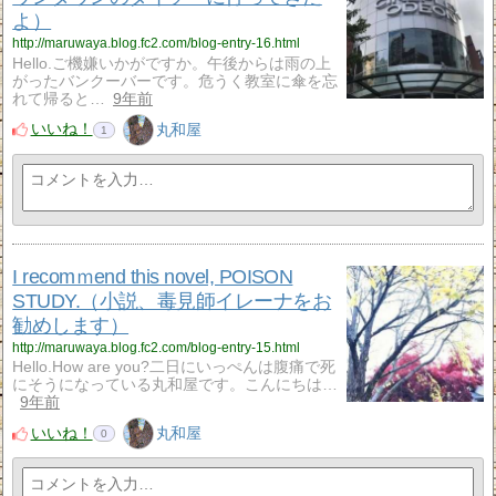
よ）
http://maruwaya.blog.fc2.com/blog-entry-16.html
Hello.ご機嫌いかがですか。午後からは雨の上
がったバンクーバーです。危うく教室に傘を忘
れて帰ると…
9年前
いいね！
丸和屋
1
I recomｍend this novel, POISON
STUDY.（小説、毒見師イレーナをお
勧めします）
http://maruwaya.blog.fc2.com/blog-entry-15.html
Hello.How are you?二日にいっぺんは腹痛で死
にそうになっている丸和屋です。こんにちは…
9年前
いいね！
丸和屋
0