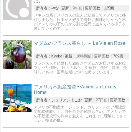
た。
所有者：
やな
更新：
9年前
更新回数：
125回
メキシコ系アメリカ人の主人と結婚してアメリカに移
住しました。日本が大好きで海外に興味がなかった私
がアメリカの下の方から割と必死で生きている様子を
書いていくので、…
マダムのフランス暮らし ～ La Vie en Rose
～
所有者：
Kyoko
更新：
18時間前
更新回数：
789回
フランス人と結婚した旅好きマダムがお届けするお役
立ちパリ情報。 日々の暮らしや旅行、美容、健康、美
味しいもの、国際結婚について綴っています。
アメリカ不動産投資〜American Luxury
Home
所有者：
ジュリアンよこお
更新：
27日前
更新回数：
1
アメリカ不動産エージェント、カリフォルニア州認定
宅地建物取引士。自分自身の経験も含め、アメリカで
の不動産投資の利点と魅力を これまでに理解してきま
した。投資の機…