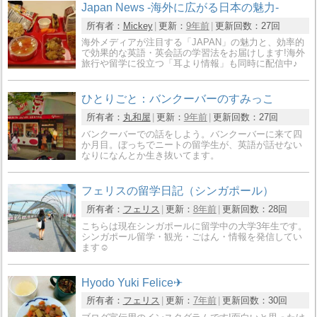
Japan News -海外に広がる日本の魅力-
所有者：
Mickey
更新：
9年前
更新回数：
27回
海外メディアが注目する「JAPAN」の魅力と、効率的
で効果的な英語・英会話の学習法をお届けします!海外
旅行や留学に役立つ「耳より情報」も同時に配信中♪
ひとりごと：バンクーバーのすみっこ
所有者：
丸和屋
更新：
9年前
更新回数：
27回
バンクーバーでの話をしよう。バンクーバーに来て四
か月目。ぼっちでニートの留学生が、英語が話せない
なりになんとか生き抜いてます。
フェリスの留学日記（シンガポール）
所有者：
フェリス
更新：
8年前
更新回数：
28回
こちらは現在シンガポールに留学中の大学3年生です。
シンガポール留学・観光・ごはん・情報を発信してい
ます☺
Hyodo Yuki Felice✈
所有者：
フェリス
更新：
7年前
更新回数：
30回