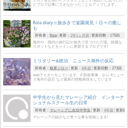
ブログ宣伝用のインスタグラムです!面白いと思ったけ
どブログ記事にできなかったこともアップします。
flora diary☆旅歩きで楽園発見！日々の癒し
も
所有者：
flora
更新：
2年1ヶ月前
更新回数：
175回
海外や、国内の旅行記や旅先で見つけた穴場、綺麗な
スポットなどをメインに更新するブログです!
ミリタリー&政治 ニュース海外の反応
所有者：
秋草ジロー
更新：
4年前
更新回数：
273回
webライターをしています # 防衛軍事 から #ニュー
ス海外の反応 など最新の情報発信をしています
中学生から見たマレーシア紹介 インターナ
ショナルスクール生の日常
所有者：
マレーシアに在住中学生
更新：
4年前
更新回
マレーシアの紹介など色々な事を投稿します!