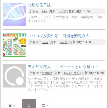
北欧移住日誌
所有者：
Nile
更新：
5年前
更新回数：
10回
ノルウェーでの日々の生活や、移住・留学情報に関す
るブログです。
コツコツ投資生活 目指せ安定収入
所有者：
へら
更新：
3年前
更新回数：
36回
アオザイ美人 ～ ベトナムという魅力 ～
所有者：
makoto
更新：
1年4ヶ月前
更新回数：
597回
ベトナムの美しい民族衣装アオザイの歴史から構造ま
で、基本的なアオザイとは何か?を記事にしています。
主にアオザイを着ている写真のまとめサイトになりま
す。またベトナ…
前へ
1
次へ