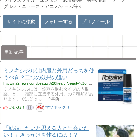
グルメ・ニュース・アニメ/ゲーム等々
サイトに移動
フォローする
プロフィール
更新記事
ミノキシジルは内服と外用どっちを使
うべき？二つの効果の違い
http://ma2news.com/beauty%26health/beauty%26health41.html
ミノキシジルには「錠剤を飲むタイプの内服
薬」と、「頭部に直接塗る外用」の２種類があ
ります。ではどっち…
9年前
いいね！
マツボックリ
33
「結婚したいと思える人と出会いた
い！」きっかけを作るには！？