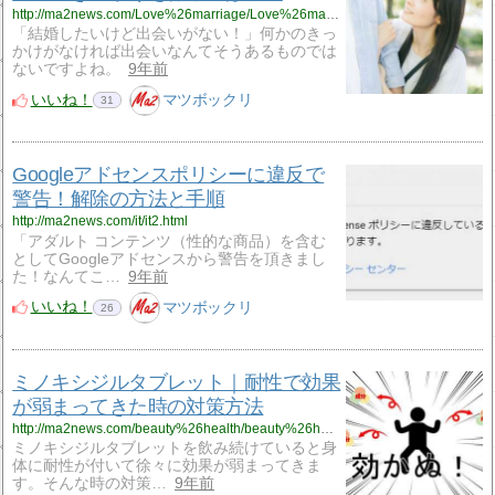
http://ma2news.com/Love%26marriage/Love%26marriage20.html
「結婚したいけど出会いがない！」何かのきっ
かけがなければ出会いなんてそうあるものでは
ないですよね。
9年前
いいね！
マツボックリ
31
Googleアドセンスポリシーに違反で
警告！解除の方法と手順
http://ma2news.com/it/it2.html
「アダルト コンテンツ（性的な商品）を含む
としてGoogleアドセンスから警告を頂きまし
た！なんてこ…
9年前
いいね！
マツボックリ
26
ミノキシジルタブレット｜耐性で効果
が弱まってきた時の対策方法
http://ma2news.com/beauty%26health/beauty%26health40.html
ミノキシジルタブレットを飲み続けていると身
体に耐性が付いて徐々に効果が弱まってきま
す。そんな時の対策…
9年前