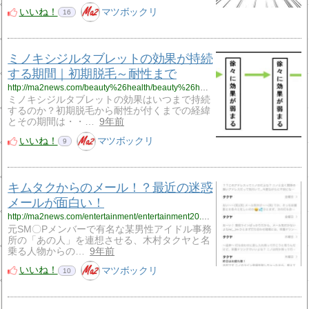
いいね！
マツボックリ
16
ミノキシジルタブレットの効果が持続
する期間｜初期脱毛～耐性まで
http://ma2news.com/beauty%26health/beauty%26health38.html
ミノキシジルタブレットの効果はいつまで持続
するのか？初期脱毛から耐性が付くまでの経緯
とその期間は・・…
9年前
いいね！
マツボックリ
9
キムタクからのメール！？最近の迷惑
メールが面白い！
http://ma2news.com/entertainment/entertainment20.html
元SM〇Pメンバーで有名な某男性アイドル事務
所の「あの人」を連想させる、木村タクヤと名
乗る人物からの…
9年前
いいね！
マツボックリ
10