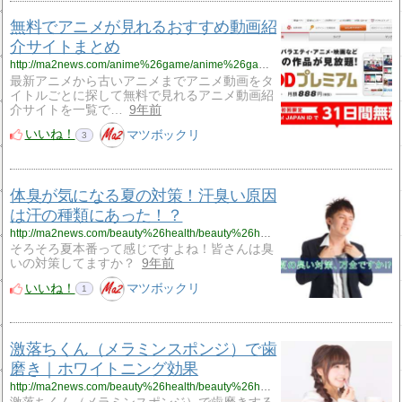
無料でアニメが見れるおすすめ動画紹
介サイトまとめ
http://ma2news.com/anime%26game/anime%26game2.html
最新アニメから古いアニメまでアニメ動画をタ
イトルごとに探して無料で見れるアニメ動画紹
介サイトを一覧で…
9年前
いいね！
マツボックリ
3
体臭が気になる夏の対策！汗臭い原因
は汗の種類にあった！？
http://ma2news.com/beauty%26health/beauty%26health17.html
そろそろ夏本番って感じですよね！皆さんは臭
いの対策してますか？
9年前
いいね！
マツボックリ
1
激落ちくん（メラミンスポンジ）で歯
磨き｜ホワイトニング効果
http://ma2news.com/beauty%26health/beauty%26health27.html