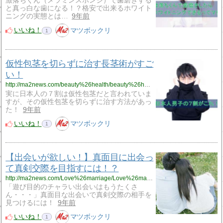
激落ちくん（メラミンスポンジ）で歯磨きする
と真っ白な歯になる！？格安で出来るホワイト
ニングの実態とは…
9年前
いいね！
マツボックリ
1
仮性包茎を切らずに治す長茎術がすご
い！
http://ma2news.com/beauty%26health/beauty%26health28.html
実に日本人の７割は仮性包茎だと言われていま
すが、その仮性包茎を切らずに治す方法があっ
た！
9年前
いいね！
マツボックリ
1
【出会いが欲しい！】真面目に出会っ
て真剣交際を目指すには！？
http://ma2news.com/Love%26marriage/Love%26marriage19.html
「遊び目的のチャラい出会いはもうたくさ
ん・・・」真面目な出会いで真剣交際の相手を
見つけるには！
9年前
いいね！
マツボックリ
1