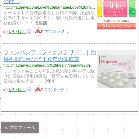
公開！
http://ma2news.com/Love%26marriage/Love%26marriage17.html
オーネットの資料請求をした時の内容（勧誘や
資料の中身）を紹介です。届いた数日後には電
話勧誘が・・・
9年前
いいね！
マツボックリ
1
フィンペシア（フィナステリド）｜効
果や副作用など１０年の体験談
http://ma2news.com/beauty%26health/beauty%26health9.html
ミノタブと共に１０年以上私の髪の毛を守り続
けた最強の薄毛治療薬、管理人も愛用している
最強の毛生え薬！…
9年前
いいね！
マツボックリ
3
プロフィール