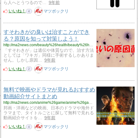
ら人へとうつるので…
9年前
いいね！
マツボックリ
4
すそわきがの臭いは治すことができ
る？原因を知って対策しよう！
http://ma2news.com/beauty%26health/beauty%26health15.html
「すそわきが」は遺伝や体質なので、治す方法
としては「ワキガ」同様に手術するしかありま
せん。しかし原因…
9年前
いいね！
マツボックリ
2
無料で映画やドラマが見れるおすすめ
動画紹介サイトまとめ
http://ma2news.com/anime%26game/anime%26game3.html
邦画・洋画などの映画、日本のドラマや海外ド
ラマまで、タイトルごとに探して無料で見れる
動画紹介サイトを…
9年前
いいね！
マツボックリ
4