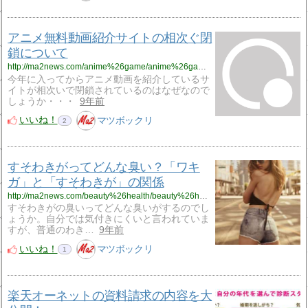
アニメ無料動画紹介サイトの相次ぐ閉
鎖について
http://ma2news.com/anime%26game/anime%26game4.html
今年に入ってからアニメ動画を紹介しているサ
イトが相次いで閉鎖されているのはなぜなので
しょうか・・・
9年前
いいね！
マツボックリ
2
すそわきがってどんな臭い？「ワキ
ガ」と「すそわきが」の関係
http://ma2news.com/beauty%26health/beauty%26health16.html
すそわきがの臭いってどんな臭いがするのでし
ょうか。自分では気付きにくいと言われていま
すが、普通のわき…
9年前
いいね！
マツボックリ
1
楽天オーネットの資料請求の内容を大