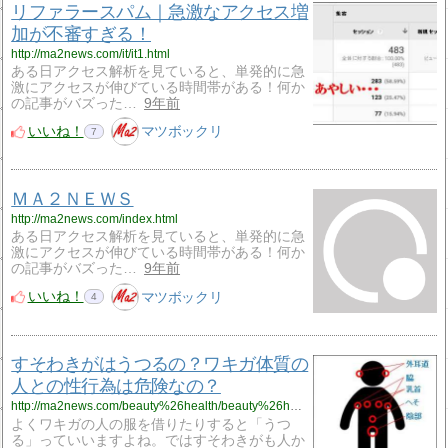
リファラースパム｜急激なアクセス増
加が不審すぎる！
http://ma2news.com/it/it1.html
ある日アクセス解析を見ていると、単発的に急
激にアクセスが伸びている時間帯がある！何か
の記事がバズった…
9年前
いいね！
マツボックリ
7
ＭＡ２ＮＥＷＳ
http://ma2news.com/index.html
ある日アクセス解析を見ていると、単発的に急
激にアクセスが伸びている時間帯がある！何か
の記事がバズった…
9年前
いいね！
マツボックリ
4
すそわきがはうつるの？ワキガ体質の
人との性行為は危険なの？
http://ma2news.com/beauty%26health/beauty%26health39.html
よくワキガの人の服を借りたりすると「うつ
る」っていいますよね。ではすそわきがも人か