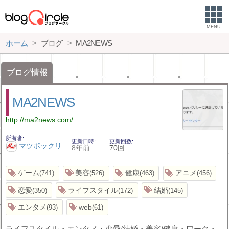
MENU
ホーム
ブログ
MA2NEWS
ブログ情報
MA2NEWS
http://ma2news.com/
所有者
更新日時
更新回数
マツボックリ
8年前
70回
ゲーム
美容
健康
アニメ
741
526
463
456
恋愛
ライフスタイル
結婚
350
172
145
エンタメ
web
93
61
ライフスタイル・エンタメ・恋愛/結婚・美容/健康・ワーク・