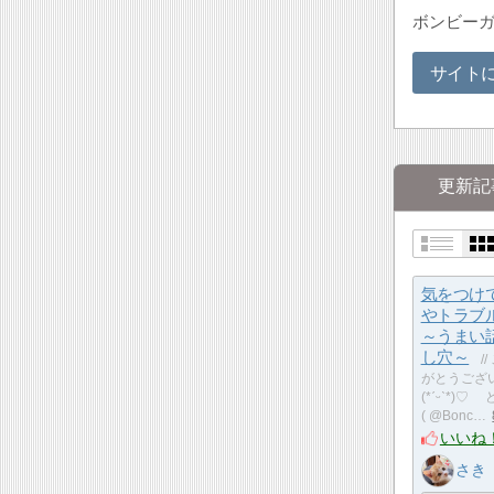
ボンビー
サイト
更新記
気をつけ
やトラブ
～うまい
し穴～
/
がとうござ
(*ˊᵕˋ*)
( @Bonc…
いいね
さき