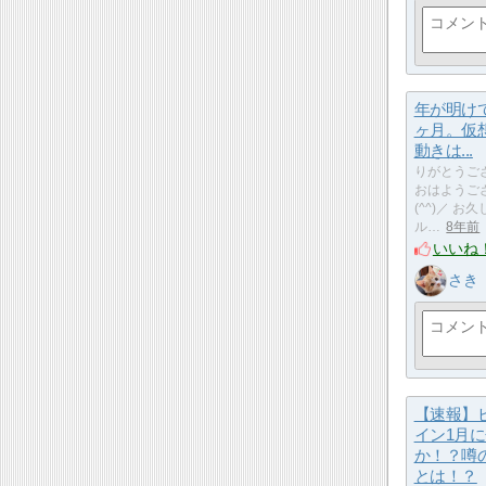
年が明け
ヶ月。仮
動きは...
りがとうご
おはようご
(^^)／ 
ル…
8年前
いいね
さき
【速報】
イン1月
か！？噂
とは！？