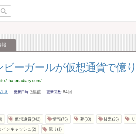
情報
ンビーガールが仮想通貨で億
ibito7.hatenadiary.com/
さき
7年前
84回
更新日時
更新回数
仮想通貨
情報
夢
貧乏
リ
4
342
75
33
25
コインキャッシュ
億り
2
1