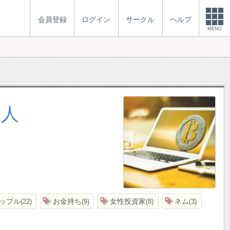
会員登録
ログイン
サークル
ヘルプ
MENU
り人
ップル
お金持ち
女性投資家
ネム
22
9
8
3