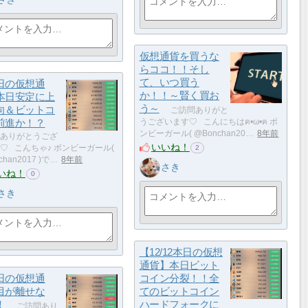
仮想通貨を買うな
らココ！！そし
て、いつ買う
日の仮想通
か！！～賢く買お
本日安定に上
う～
向＆ビットコ
ご訪問ありがと
前進か！？
うございます♡ こんにちはฅ•ω•ฅ ボ
ンビーガール( @Bonchan20…
8年前
ありがとうござ
いいね！
♡ こんちゃ♪ ボンビーガール(
2
chan2017 )で…
8年前
さき
いね！
0
さき
【12/12本日の仮想
通貨】本日ビット
日の仮想通
コイン分裂！！全
目が離せな
てのビットコイン
！
ハードフォークに
ご訪問あり