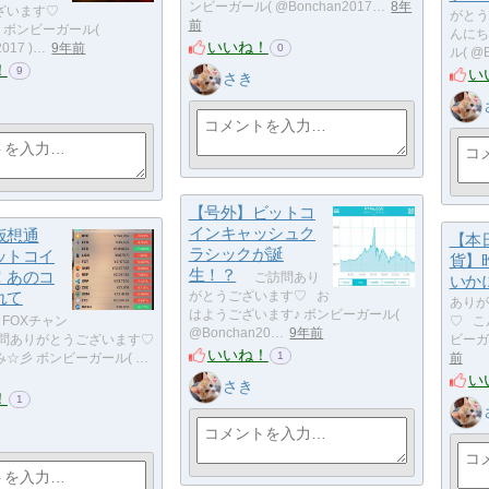
ンビーガール( @Bonchan2017…
8年
ざいます♡
がとう
前
 ボンビーガール(
んにち
いいね！
017 )…
9年前
0
ル( @B
！
9
い
さき
【号外】ビットコ
インキャッシュク
仮想通
【本
ラシックが誕
ットコイ
貨】
生！？
！あのコ
ご訪問あり
いか
れて
がとうございます♡ お
ありが
はようございます♪ ボンビーガール(
FOXチャン
♡ こ
@Bonchan20…
9年前
問ありがとうございます♡
ビーガー
いいね！
1
☆彡 ボンビーガール( …
前
い
さき
！
1