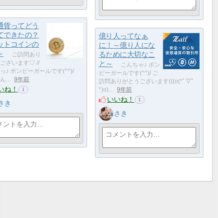
通貨ってどう
てできたの？
億り人ってなぁ
ットコインの
に！～億り人にな
～
るために大切なこ
ご訪問あり
ございます♡ //
と～
こんちゃ♪ ボン
っ♪ ボンビーガールです(^^)/
ビーガールです(^^)/ ご
ん…
9年前
訪問ありがとうございます(((o(*ﾟ▽ﾟ
いね！
*)o)…
9年前
1
いいね！
1
さき
さき