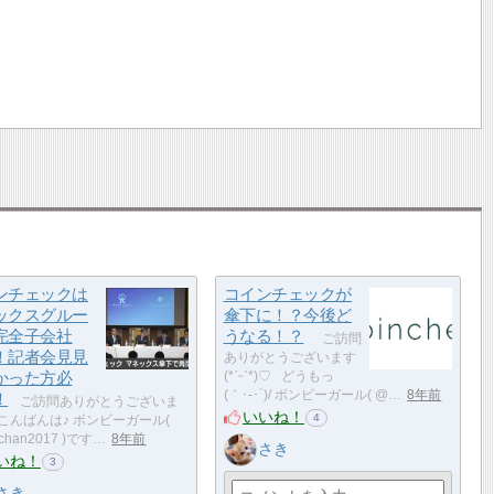
ンチェックは
コインチェックが
ックスグルー
傘下に！？今後ど
完全子会社
うなる！？
ご訪問
！記者会見見
ありがとうございます
かった方必
(*ˊᵕˋ*)♡ どうもっ
(｀･-･´)/ ボンビーガール( @…
8年前
！
ご訪問ありがとうございま
いいね！
4
こんばんは♪ ボンビーガール(
chan2017 )です…
8年前
さき
いね！
3
さき