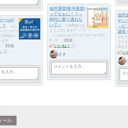
仮想通貨(暗号通貨)
ってなぁに！？～
仮想
時代に乗り遅れな
ガールが
やっ
いで～
！？
ご訪問ありが
～ビ
はじ
とうございます(*ﾟ▽ﾟ*)
ボンビーガー
誕生
こんばんは♪ ボンビーガールです(・
/ ご訪問あり
がとう
∀・)/ …
9年前
います
どうも
いいね！
私…
9年前
1
みなさ
！
1
い
さき
ィール