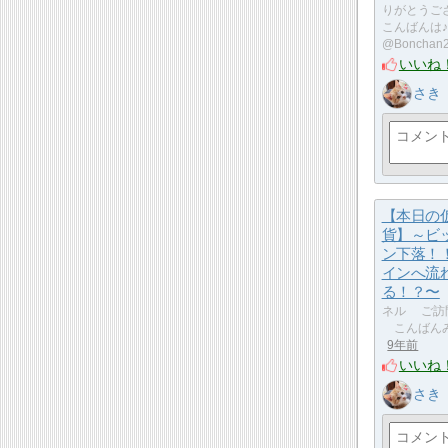
りがとうご
こんばんは♪
@Bonchan2
いいね
さき
【本日の
貨】～ビ
ン下落！
インへ流
る！？〜
ネル ご訪
こんばんみ
9年前
いいね
さき