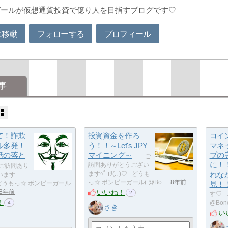
ガールが仮想通貨投資で億り人を目指すブログです♡
に移動
フォローする
プロフィール
事
て！詐欺
投資資金を作ろ
コイ
ル多発！
う！！～Let's JPY
マネ
話の落と
マイニング～
プの
ご
に！
訪問ありがとうござい
/ ご訪問あり
ますﾍﾟｺﾘ(.. )♡ どうも
れな
います
っ☆ ボンビーガール( @Bo…
8年前
♡ どうもっ☆ ボンビーガール
見！
いいね！
8年前
2
す♡ 
！
@Bon
4
さき
い