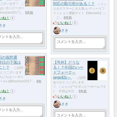
対応の取引所がある！？
ございます♡ こ
↓↓イン
は♪ ボンビーガー
スタグラマーに大人気♪レディースフ
onchan2017 )…
9年前
ァッション通販サイト【Merveile】↓↓
いね！
ご…
8年前
2
いいね！
0
さき
さき
日の仮想通
昨日の下落は
【号外】どうな
に！？
る！？今回のハー
ご訪問
ドフォーク～
とうございます
んにちはっ♪ ボン
segwit2x～
ご訪問
ル( @Bonchan2017 …
9年
ありがとうございます
♡ こんちゃ(^^)/ ボンビーガールです
いね！
♪ 今回は今注…
9年前
1
いいね！
1
さき
さき