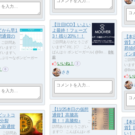
【注目ICO】いよい
てから早1
よ最終！フェーズ
想通貨の
3！残り20%！！
【本
ご訪問ありがとうござ
貨】
ご訪問あ
いますﾍﾟｺﾘ(.. )♡ こん
ざいます♡
昇傾
ばんは☆ ボンビーガール( @Bo…
8年
ざいます＼
イン
前
お久しぶり〜なボンビーガー
ご訪問
いいね！
2
います
！
0
@Bon
さき
い
【11/25本日の仮想
ビットコ
通貨】高騰高
に分裂
騰！！高騰祭♪
ご
【本
の新通貨
訪問ありがとうござい
貨】
ます♡ こんばんは♪ ボ
ご訪問あ
い！