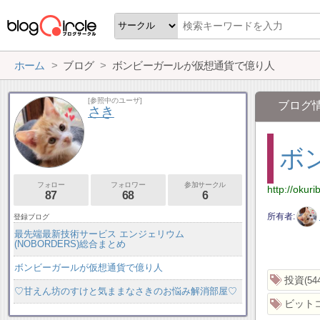
ホーム
ブログ
ボンビーガールが仮想通貨で億り人
[参照中のユーザ]
ブログ
さき
ボ
フォロー
フォロワー
参加サークル
http://okur
87
68
6
所有者
登録ブログ
最先端最新技術サービス エンジェリウム
(NOBORDERS)総合まとめ
ボンビーガールが仮想通貨で億り人
投資
54
♡甘えん坊のすけと気ままなさきのお悩み解消部屋♡
ビット