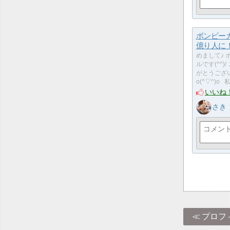
ボンビー
億り人に
めまして♪ 
ルです(^^)
がとうござ
o(^▽^)o 
いいね
さき
プロフ