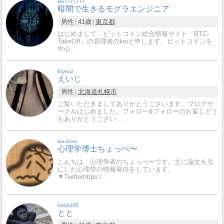
kei7777777
暗闇で生きるモグラエンジニア
男性
41歳
東京都
はじめまして。ビットコイン総合情報サイト「BTC-
TakeOff」の管理者のkeiと申します。ビットコインを
中心…
Eryez2
えいじ
男性
北海道
札幌市
ご覧いただきましてありがとうございます。ブログサ
ークルはじめました。フォロー&フォローのお返しどう
もありがとうござい…
kruchoro
心理学博士ちょっぺ〜
こんちは、心理学者のちょっぺ〜です。主に論文を元
にした心理学の情報発信をしています。
▼Twitterhttps:/…
toto0205
とと