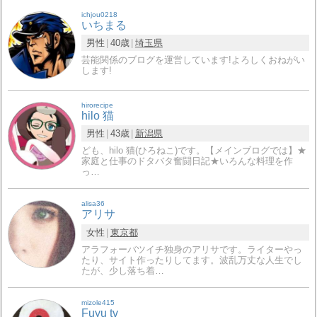
ichjou0218
いちまる
男性
40歳
埼玉県
芸能関係のブログを運営しています!よろしくおねがい
します!
hirorecipe
hilo 猫
男性
43歳
新潟県
ども、hilo 猫(ひろねこ)です。【メインブログでは】★
家庭と仕事のドタバタ奮闘日記★いろんな料理を作
っ…
alisa36
アリサ
女性
東京都
アラフォーバツイチ独身のアリサです。ライターやっ
たり、サイト作ったりしてます。波乱万丈な人生でし
たが、少し落ち着…
mizole415
Fuyu tv