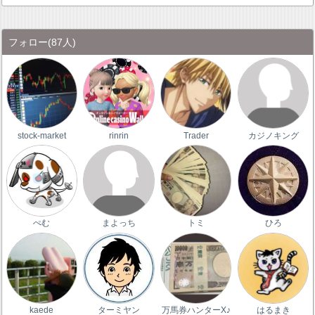
フォロー
(87人)
stock-market
rinrin
Trader
カジノキング
ぺむ
まよっち
トミ
ひろ
kaede
ターミヤン
万馬券ハンターX♪
はるまき