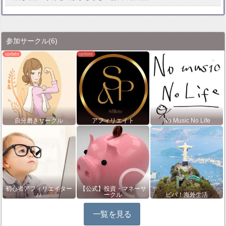
参加サークル
(6)
自分磨きサークル
アフィリエイト
No Music No Life
初心者アフィリエイター
【公式】投資・マネーサ
♪♪
ークル
ビバ！海外生活
一覧を見る