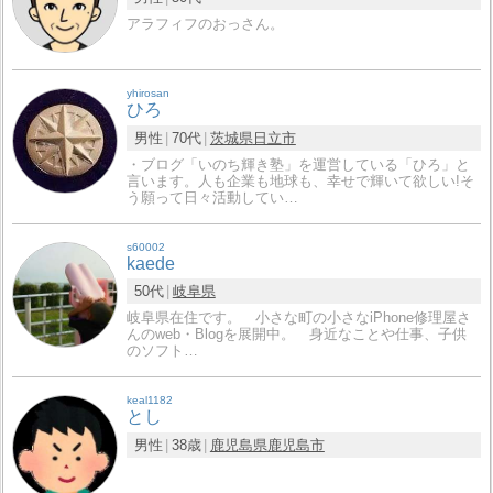
アラフィフのおっさん。
yhirosan
ひろ
男性
70代
茨城県
日立市
・ブログ「いのち輝き塾」を運営している「ひろ」と
言います。人も企業も地球も、幸せで輝いて欲しい!そ
う願って日々活動してい…
s60002
kaede
50代
岐阜県
岐阜県在住です。 小さな町の小さなiPhone修理屋さ
んのweb・Blogを展開中。 身近なことや仕事、子供
のソフト…
keal1182
とし
男性
38歳
鹿児島県
鹿児島市