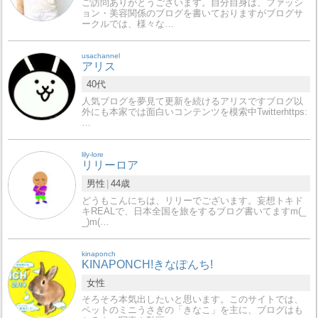
ご訪問ありがとうございます。自分自身は、ファッシ
ョン・美容関係のブログを書いておりますがブログサ
ークルでは、様々な…
usachannel
アリス
40代
人気ブログを夢見て更新を続けるアリスですブログ以
外にも本家では面白いコンテンツを模索中Twitterhttps:
…
lily-lore
リリーロア
男性
44歳
どうもこんにちは、リリーでございます。妄想トキド
キREALで、日本全国を旅をするブログ書いてますm(_
_)m(…
kinaponch
KINAPONCH!きなぽんち!
女性
そろそろ本気出したいと思います。このサイトでは、
ペットのミニうさぎの「きなこ」を主に、ブログはも