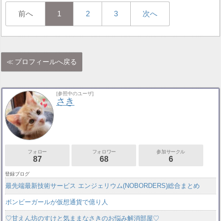
前へ
1
2
3
次へ
プロフィールへ戻る
[参照中のユーザ]
さき
フォロー
フォロワー
参加サークル
87
68
6
登録ブログ
最先端最新技術サービス エンジェリウム(NOBORDERS)総合まとめ
ボンビーガールが仮想通貨で億り人
♡甘えん坊のすけと気ままなさきのお悩み解消部屋♡