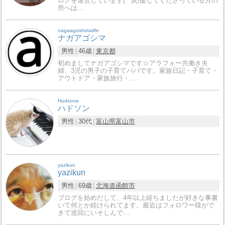
ログを運営しています(^^)応援してくださっている方の
所へは…
nagaagoshimalife
ナガアゴシマ
男性
46歳
東京都
初めましてナガアゴシマです☆アラフォー共働き夫
婦、3児の男子の子育てパパです。家族日記・子育て・
アウトドア・家族旅行・…
Hudsone
ハドソン
男性
30代
富山県
富山市
yazikun
yazikun
男性
69歳
北海道
函館市
ブログを始めだして、4年以上経ちましたが好きな事書
いて何とか続けられてます。最近はフォロワー様がで
きて巡回にいそしんで…