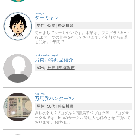
tarmiyan
ターミヤン
男性
43歳
神奈川県
初めましてターミヤンです。本業は、プログラムSE・
WEBマーケの仕事を行っております。4年前から副業
を開始。2年間で…
gorkesuikemayaku
お買い得商品紹介
50代
神奈川県
横浜市
fukurou
万馬券ハンターX♪
男性
50代
神奈川県
趣味の釣り?ブログから?競馬予想ブログ等、ブログサ
ークルでは、5つのサークル管理人を務めさせて頂いて
おります。お陰様…