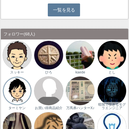
一覧を見る
フォロワー
(68人)
スッキー
ひろ
kaede
とし
暗闇で生きるモグ
ターミヤン
お買い得商品紹介
万馬券ハンターX♪
ラエンジニア