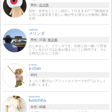
男性
石川県
旧作・名作をドンドン紹介して行きます(*'▽'*)映画好き
な方には是非見て欲しい物が中心!皆さんが映画に興味
を持…
melinda
メリンダ
男性
37歳
東京都
はじめまして。メリンダです。以前と比べ働いて貯金
しているだけではお金が溜まりにくに時代です。そん
な時代だからこそ20…
p-chan
p-chan
40代
まったく稼げないアフィリエイターです(^^;)よろしく
お願いします。
fumichiha
fumichiha
女性
48歳