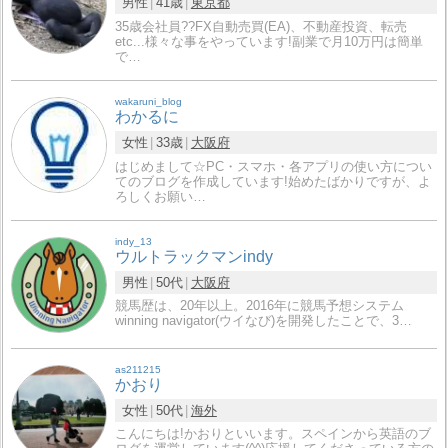
男性
41歳
東京都
35歳会社員?‍?FX自動売買(EA)、不動産投資、転売
etc...様々な事をやっています!副業で月10万円は簡単
で…
wakaruni_blog
わかるに
女性
33歳
大阪府
はじめまして☆PC・スマホ・各アプリの使い方につい
てのブログを作成しています!始めたばかりですが、よ
ろしくお願い…
indy_13
ウルトラックマンindy
男性
50代
大阪府
競馬歴は、20年以上。2016年に競馬予想システム
winning navigator(ウイなび)を開発したことで、3…
as211215
かおり
女性
50代
海外
こんにちは!かおりといいます。スペインから英語のブ