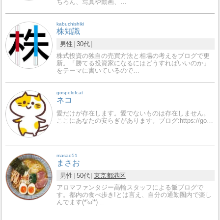
ちろん、写真や動画、…
kabuchishiki
株知識
男性
30代
株式投資の独自の売買方法と相場の考えをブログで更
新。「勝てる投資家になるにはどうすればいいのか」
をテーマに書いているので…
gospelofcat
ネコ
愛だけが存在します。愛でないものは存在しません。
ここにあなたの安らぎがあります。ブログ:https://go…
masao51
まさお
男性
50代
東京都
港区
アロマファンタジー高輪スタッフによる飯ブログで
す。都内の食べ歩き!とは言え、自分の通勤圏内で楽し
んでます(*'ω'*)…