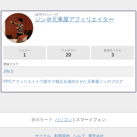
[参照中のユーザ]
ジン＠元車屋アフィリエイター
フォロー
フォロワー
参加サークル
1
20
3
登録ブログ
JIN.S
PPCアフィリエイトで脱サラ独立を成功させた元車屋ジンのブログ
パソコン
スマートフォン
サークル
利用規約
ヘルプ
運営会社