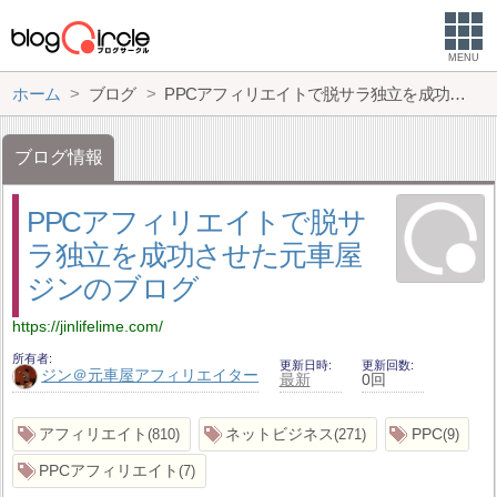
MENU
ホーム
ブログ
PPCアフィリエイトで脱サラ独立を成功させた元車屋ジンのブログ
ブログ情報
PPCアフィリエイトで脱サ
ラ独立を成功させた元車屋
ジンのブログ
https://jinlifelime.com/
所有者
更新日時
更新回数
ジン＠元車屋アフィリエイター
最新
0回
アフィリエイト
ネットビジネス
PPC
810
271
9
PPCアフィリエイト
7