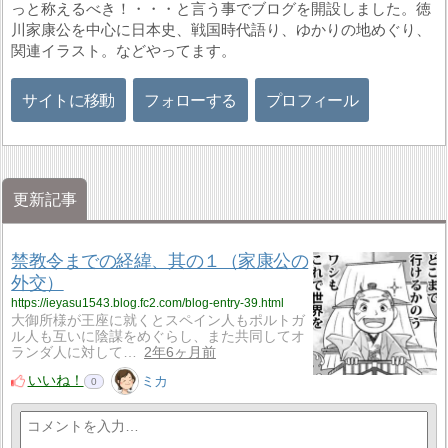
っと称えるべき！・・・と言う事でブログを開設しました。徳
川家康公を中心に日本史、戦国時代語り、ゆかりの地めぐり、
関連イラスト。などやってます。
サイトに移動
フォローする
プロフィール
更新記事
禁教令までの経緯、其の１（家康公の
外交）
https://ieyasu1543.blog.fc2.com/blog-entry-39.html
大御所様が王座に就くとスペイン人もポルトガ
ル人も互いに陰謀をめぐらし、また共同してオ
ランダ人に対して…
2年6ヶ月前
いいね！
ミカ
0