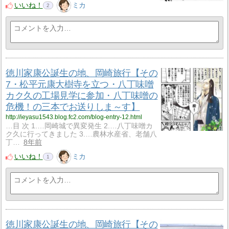
いいね！
ミカ
2
徳川家康公誕生の地、岡崎旅行【その
7・松平元康大樹寺を立つ・八丁味噌
カク久の工場見学に参加・八丁味噌の
危機！の三本でお送りしま～す】
http://ieyasu1543.blog.fc2.com/blog-entry-12.html
…目 次 1.…岡崎城で異変発生 2.…八丁味噌カ
ク久に行ってきました 3.…農林水産省、老舗八
丁…
8年前
いいね！
ミカ
1
徳川家康公誕生の地、岡崎旅行【その