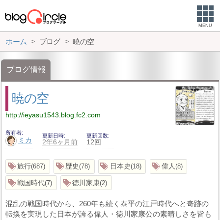
MENU
ホーム
ブログ
暁の空
ブログ情報
暁の空
http://ieyasu1543.blog.fc2.com
所有者
更新日時
更新回数
ミカ
2年6ヶ月前
12回
旅行
歴史
日本史
偉人
687
78
18
8
戦国時代
徳川家康
7
2
混乱の戦国時代から、260年も続く泰平の江戸時代へと奇跡の
転換を実現した日本が誇る偉人・徳川家康公の素晴しさを皆も