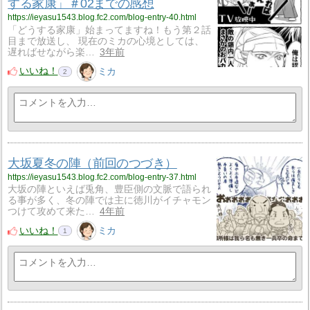
する家康」＃02までの感想
https://ieyasu1543.blog.fc2.com/blog-entry-40.html
「どうする家康」始まってますね！もう第２話
目まで放送し、 現在のミカの心境としては、
遅ればせながら楽…
3年前
いいね！
ミカ
2
大坂夏冬の陣（前回のつづき）
https://ieyasu1543.blog.fc2.com/blog-entry-37.html
大坂の陣といえば兎角、豊臣側の文脈で語られ
る事が多く、冬の陣では主に徳川がイチャモン
つけて攻めて来た…
4年前
いいね！
ミカ
1