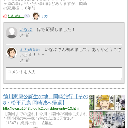
ヶ原の事は言いたい事山ほどありますが、岡崎
の家康様…
8年前
いいね！
ミカ
5
いなぷ
ぽち応援しました！
8年前
ミカ
いなぷさん初めまして。ありがとうござ
います！＾＾
8年前
徳川家康公誕生の地、岡崎旅行【その
8・松平元康 岡崎城へ帰還】
http://ieyasu1543.blog.fc2.com/blog-entry-13.html
【前回までの流れ】今川・織田の強国に挟まれ
た弱小国の松平家当主の広忠は天文16年
（1547）嫡男の竹…
8年前