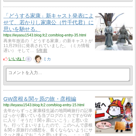
「どうする家康」新キャスト発表によ
せて、若かりし家康公（竹千代君）に
思いを馳せる。
https://ieyasu1543.blog.fc2.com/blog-entry-35.html
再来年放送の「どうする家康」の新キャストが
11月29日に発表されていました。（ミカ情報
遅い） そして…
5年前
いいね！
ミカ
0
GW彦根＆関ヶ原の旅・彦根編
http://ieyasu1543.blog.fc2.com/blog-entry-15.html
去年からずっと家康様生誕の地岡崎旅行の記事
ばっかり書いている当ブログのミカですがGW
に入り「そうだ！関ヶ原にいこう」と思い立
ち、行ってまいりましたので、このへんで彦根
＆関ヶ原旅行の感想を、長くならないようにサ
クッと挟んでおこうと思いますっ。 ・・・関