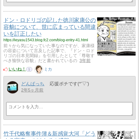
ドン・ロドリゴの記した徳川家康公の
容貌について、世に広まっている間違
いを訂正したい
https://ieyasu1543.blog.fc2.com/blog-entry-41.html
前々から気になっていた事なのですが、家康様
の容姿について言及した記事で、『ドン・ロド
リゴの日本見聞録』を引用したとして「尊敬す
べき愉快な容貌」だと書かれているの
3年前
いいね！
ミカ
1
どんぱっち
応援ポチです(*'▽')
2年5ヶ月前
竹千代略奪事件簿＆新感覚大河「どう