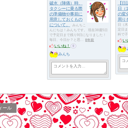
破水（陣痛）時、
【日
タクシーに乗る際
日（
の準備物や事前に
の変
用意しておくもの
周り
について。
日（木）
みんちこ
定日ま
んにちは！みんちです。 現在38週5日
科で子
で予定日まで残り9日になりました！
い
毎日、今日か？と思…
8年前
いいね！
0
みんち
ィール