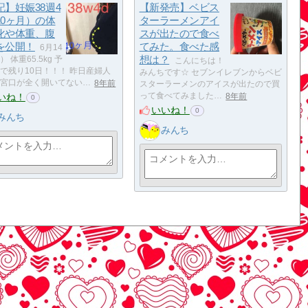
記】妊娠38週4
【新発売】ベビス
10ヶ月）の体
ターラーメンアイ
化や体重、腹
スが出たので食べ
を公開！
てみた。食べた感
6月14
想は？
 体重65.5kg 予
こんにちは！
で残り10日！！！ 昨日産婦人
みんちです☆ セブンイレブンからベビ
宮口が全く開いてない…
8年前
スターラーメンのアイスが出たので買
いね！
って食べてみました…
8年前
0
いいね！
0
みんち
みんち