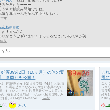
まりあん
22日、応援ポチしました?❤
そろそろかなーーー。
もうすぐ秒読み開始ですね。
元気な赤ちゃんを産んで下さいね～。
8年前
みんち
> まりあんさん
ありがとうございます！そろそろだといいのですが笑
8年前
妊娠39週2日（10ヶ月）の体の変
これ
重、腹周りを公開！
震に
火） 体重66.2kg 予定日まで残り5日！ 大阪地
こんに
目！ 余震を恐れてなるべく大きい家具のない
５８
日過ごしていました！ 昨日避難グッズを買いに
震度
 夜も遅く食料品 ... Copyright © 2018 み
恐ろし
 All Rights Reserve…
8年前
2018
！
い
みんち
3