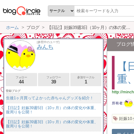
ホーム
ブログ
【日記】妊娠39週3日（10ヶ月）の体の変化や体重、腹周りを公開！
[参照中のユーザ]
ブログ
みんち
【
重
フォロー
フォロワー
参加サークル
44
39
1
登録ブログ
http://minc
生後1ヶ月買ってよかった赤ちゃんグッズを紹介！
所有者
【日記】妊娠39週5日（10ヶ月）の体の変化や体重、
腹周りを公開！
妊娠10
【日記】妊娠39週3日（10ヶ月）の体の変化や体重、
腹周りを公開！