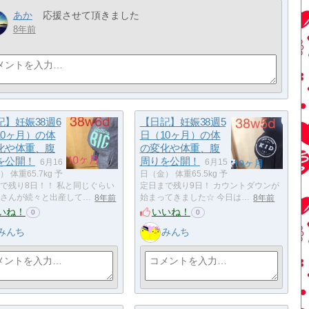
あか
応援させて頂きました
8年前
記】妊娠38週6
【日記】妊娠38週5
10ヶ月）の体
日（10ヶ月）の体
化や体重、腹
の変化や体重、腹
を公開！
周りを公開！
6月16
6月15
 体重65.7kg 予
日（金） 体重65.5kg 予
で残り8日！！ 私と同じぐらい
定日まで残り9日！ カウントダウンが
さんが続々と出産して…
8年前
始まってきました☆ 今日は…
8年前
いね！
いいね！
0
0
みんち
みんち