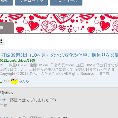
に移動
フォローする
プロフィール
事
妊娠39週3日（10ヶ月）の体の変化や体重、腹周りを公
hi0112.com/archives/2865
水） 体重66.4kg 腹囲105cm 子宮底長33cm 血圧108/54 予定日まで
日は健診日でした。 土砂降りの中バスに乗って 産婦人科まで行ってきま
Copyright © 2018 みんちのたまご日記 All Rights Reserve…
8年前
！
みんち
19
件を表示
ウサ
応援とはてブしました(^^)
8年前