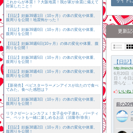
サイト
これからが本震！？大阪地震！我が家が余震に備えて
対策したこと！
【日記】妊娠39週1日（10ヶ月）の体の変化や体重、
腹周りを公開！地震怖かった！
【日記】妊娠39週0日（10ヶ月）の体の変化や体重、
更新記
腹周りを公開！
【日記】妊娠38週6日(10ヶ月）の体の変化や体重、腹
周りを公開！
【日記】妊娠38週5日（10ヶ月）の体の変化や体重、
【日記】
腹周りを公開！
http://minc
【日記】妊娠38週4日（10ヶ月）の体の変化や体重、
6月20日（
腹周りを公開！
日！ 今
滑らな ... 
【新発売】ベビスターラーメンアイスが出たので食べ
てみた。食べた感想は？
いいね
【日記】妊娠38週3日（10ヶ月）の体の変化や体重、
腹周りを公開！
前の20
リラクゼーションカフェ！女子会や子連れ、パーティ
ー、ペットも一緒に楽しめるお店（法隆寺/奈良）
【日記】妊娠38週2日（10ヶ月）の体の変化や体重、
腹周りを公開！