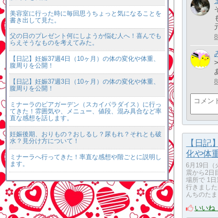
美容室に行った時に毎回思うちょっと気になることを
書き出して見た。
父の日のプレゼント何にしようか悩む人へ！喜んでも
らえそうなものを考えてみた。
【日記】妊娠37週4日（10ヶ月）の体の変化や体重、
腹周りを公開！
【日記】妊娠37週3日（10ヶ月）の体の変化や体重、
腹周りを公開！
ミナーラのビアガーデン（スカイパラダイス）に行っ
てきた！雰囲気や、メニュー、値段、混み具合など率
直な感想を話します。
妊娠後期、おりもの？おしるし？尿もれ？それとも破
水？見分け方について！
【日記】
化や体
ミナーラへ行ってきた！率直な感想や階ごとに説明し
ます。
6月19日（
震から2日
場所で 1
行きましたが、
んちのたまご日記
いいね