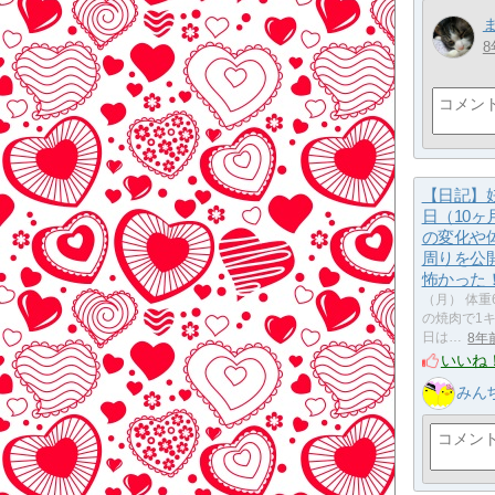
8
【日記】妊
日（10ヶ
の変化や
周りを公
怖かった
（月） 体重66
の焼肉で1
日は…
8年
いいね
みん