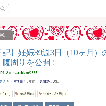
情報
日記】妊娠39週3日（10ヶ月
、腹周りを公開！
hi0112.com/archives/2865
みんち
8年前
10回
更新日時
更新回数
ヶ月
健診日
妊娠39週3日
11
3
1