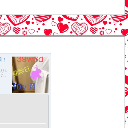
開！
残り4
した。