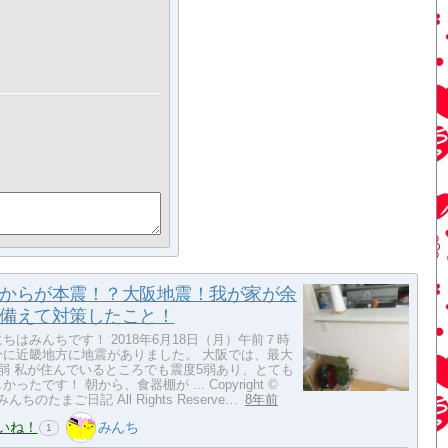
からが本震！？大阪地震！我が家が余
備えて対策したこと！
ちはみんちです！ 2018年6月18日（月）午前７時
分に近畿地方に地震がありました。 大阪では、最大
6弱 私が住んでいるところでも震度5弱あり、とても
かったです！ 朝から、食器棚が ... Copyright ©
 みんちのたまご日記 All Rights Reserve…
8年前
いね！
みんち
1