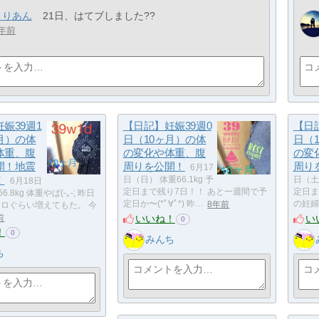
まりあん
21日、はてブしました??
年前
娠39週1
【日記】妊娠39週0
【日
月）の体
日（10ヶ月）の体
日（
体重、腹
の変化や体重、腹
の変
開！地震
周りを公開！
周り
6月17
！
日（日） 体重66.1kg 予
日（土）
6月18日
定日まで残り7日！！ あと一週間で予
定日ま
.8kg 体重やば(-｡-; 昨日
定日か〜(*ﾟ∀ﾟ*) 昨…
8年前
の妊婦
キロぐらい増えてもた。 今
いいね！
い
前
0
！
0
みんち
ち