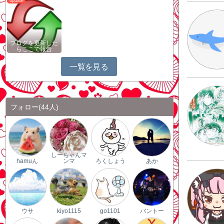
ブログを更新した
らここで報告
一覧を見る
フォロー
(44人)
しーちゃんマ
hamuん
ンマ
ろくしょう
あか
ウサ
kiyo1115
go1101
バントー