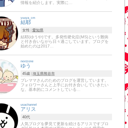
情報を紹介します。実際に…
yuuya_cm
結耶
女性
愛知県
結耶(ゆうや)です。多発性硬化症(MS)という難病
と付き合いながら日々過ごしています。ブログを
始めたのは2017…
nextzone
ゆう
45歳
埼玉県
熊谷市
プレママさんのためのブログを運営しています。
フォロワーさんと上手にお付き合いしていきたい
な。基本的にコメントしている…
usachannel
アリス
40代
人気ブログを夢見て更新を続けるアリスですブロ