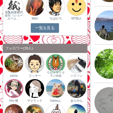
浅倉紙業株式
会社（ショー
ルーム …
Mari
ちばひろ
MT四人
一覧を見る
フォロワー
(39人)
ウルトラック
ysora
スッキー
マンindy
ハドソン
hilo 猫
サクラック
hamuん
あらやん