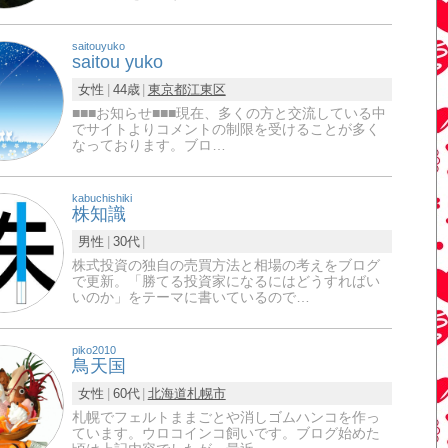
saitouyuko
saitou yuko
女性
44歳
東京都
江東区
■■■お知らせ■■■現在、多くの方と交流している中
でサイトよりコメントの制限を受けることが多く
なっております。ブロ…
kabuchishiki
株知識
男性
30代
株式投資の独自の売買方法と相場の考えをブログ
で更新。「勝てる投資家になるにはどうすればい
いのか」をテーマに書いているので…
piko2010
鳥天国
女性
60代
北海道
札幌市
札幌でフェルトままごとや消しゴムハンコを作っ
ています。ウロコインコ飼いです。ブログ始めた