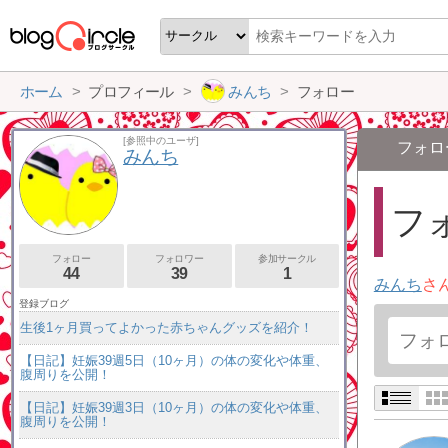
ホーム
プロフィール
みんち
フォロー
[参照中のユーザ]
フォロ
みんち
フォ
フォロー
フォロワー
参加サークル
44
39
1
みんち
さ
登録ブログ
生後1ヶ月買ってよかった赤ちゃんグッズを紹介！
【日記】妊娠39週5日（10ヶ月）の体の変化や体重、
腹周りを公開！
【日記】妊娠39週3日（10ヶ月）の体の変化や体重、
腹周りを公開！