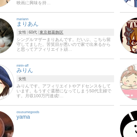
映画に興味を持…
mariann
まりあん
女性
60代
東京都
葛飾区
シングルマザーまりあんです。だいぶ、こちら留
守してました。苦笑目が悪いので家で出来るから
と思ってアフィリエイト頑…
mirin-aff
みりん
女性
みりんです。アフィリエイトやアドセンスをして
います。もうすぐ還暦になってしまう50代主婦で
す。月収100万円達成!…
osusumegoods
yama