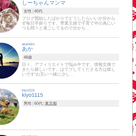
しーちゃんマンマ
女性
40代
ブログ開始したばかりでどうしたらいいか分から
ず毎日手探りです。専業主婦で子育て中の為にい
つも悶々と過ごしてるので分かち…
akaneiro
あか
48歳
日々、アフィリエイトで悩み中です。情報交換で
きたら嬉しいです。はてブしてくださる方は嬉し
いです!お互い一緒に少し…
kiyo1115
kiyo1115
男性
60代
東京都