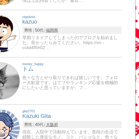
頃は上記内容でしたが、最近…
regulusk
kazuo
男性
50代
福岡県
早期リタイアしてしまったのでブログを始めまし
た。良かったらみてください。https://xn--
cckd4f5h02…
money_happy
トム
色々な方とやり取りできれば嬉しいです。フォロ
ー大歓迎です。はてブやランキング応援を積極的
にしたいと思っていますが、ブ…
gita2701
Kazuki Gita
男性
40代
大阪府
現在、入院中で活動抑えています。普段の生活で
経験した身近なモノ、コト、バショなと、色々な