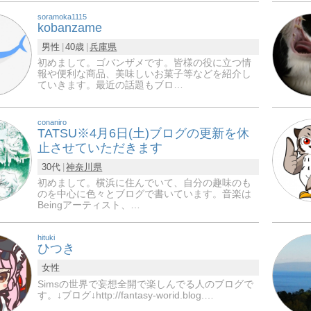
soramoka1115
kobanzame
男性
40歳
兵庫県
初めまして。ゴバンザメです。皆様の役に立つ情
報や便利な商品、美味しいお菓子等などを紹介し
ていきます。最近の話題もブロ…
conaniro
TATSU※4月6日(土)ブログの更新を休
止させていただきます
30代
神奈川県
初めまして。横浜に住んでいて、自分の趣味のも
のを中心に色々とブログで書いています。音楽は
Beingアーティスト、…
hituki
ひつき
女性
Simsの世界で妄想全開で楽しんでる人のブログで
す。↓ブログ↓http://fantasy-worid.blog.…