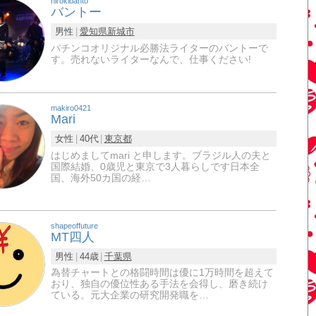
hirokibanto
バントー
男性
愛知県
新城市
パチンコオリジナル必勝法ライターのバントーで
す。売れないライターなんで、仕事ください!
makiro0421
Mari
女性
40代
東京都
はじめましてmari と申します。ブラジル人の夫と
国際結婚、0歳児と東京で3人暮らしです日本全
国、海外50カ国の経…
shapeoffuture
MT四人
男性
44歳
千葉県
為替チャートとの格闘時間は優に1万時間を超えて
おり、独自の優位性ある手法を会得し、磨き続け
ている。元大企業の研究開発職を…