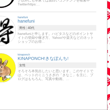
グ以外にも本家では面白いコンテンツを模索中
Twitterhttps:…
hanefuni
hanefuni
男性
40代
hanefuniと申します。ハピタスなどのポイントサ
イトの登録や稼ぎ方、Yahoo!や楽天などのネット
ショップのお得…
kinaponch
KINAPONCH!きなぽんち!
女性
そろそろ本気出したいと思います。このサイトで
は、ペットのミニうさぎの「きなこ」を主に、ブ
ログはもちろん、写真や動画、…