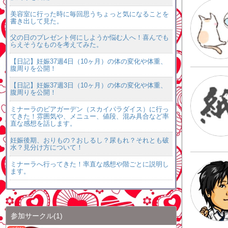
美容室に行った時に毎回思うちょっと気になることを
書き出して見た。
父の日のプレゼント何にしようか悩む人へ！喜んでも
らえそうなものを考えてみた。
【日記】妊娠37週4日（10ヶ月）の体の変化や体重、
腹周りを公開！
【日記】妊娠37週3日（10ヶ月）の体の変化や体重、
腹周りを公開！
ミナーラのビアガーデン（スカイパラダイス）に行っ
てきた！雰囲気や、メニュー、値段、混み具合など率
直な感想を話します。
妊娠後期、おりもの？おしるし？尿もれ？それとも破
水？見分け方について！
ミナーラへ行ってきた！率直な感想や階ごとに説明し
ます。
参加サークル
(1)