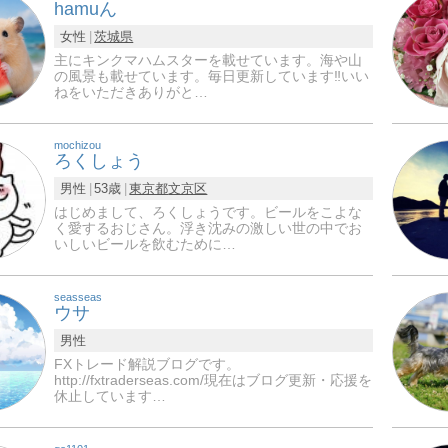
hamuん
女性
茨城県
主にキンクマハムスターを載せています。海や山
の風景も載せています。毎日更新しています‼️いい
ねをいただきありがと…
mochizou
ろくしょう
男性
53歳
東京都
文京区
はじめまして、ろくしょうです。ビールをこよな
く愛するおじさん。浮き沈みの激しい世の中でお
いしいビールを飲むために…
seasseas
ウサ
男性
FXトレード解説ブログです。
http://fxtraderseas.com/現在はブログ更新・応援を
休止しています…