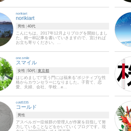
norikiart
norikiart
男性
40代
こんにちは。2017年12月よりブログを開始しまし
た。精一杯記事を書いていきますので、宜ければ
お立ち寄りください。…
one.smile
スマイル
女性
50代
東京都
はじめまして!“笑う門には福来る”ポジティブな性
格からカウンセラーになりました。子育て、恋
愛、夫婦、会社、学校…e…
cold5335
コールド
男性
アスペルガー症候群の管理人が作家を目指して努
力していることなどをかいていくブログです。現