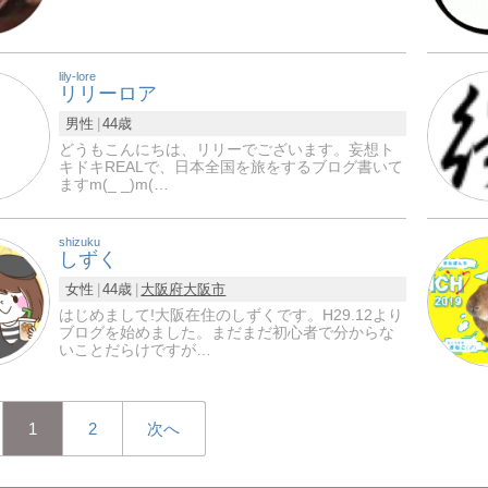
lily-lore
リリーロア
男性
44歳
どうもこんにちは、リリーでございます。妄想ト
キドキREALで、日本全国を旅をするブログ書いて
ますm(_ _)m(…
shizuku
しずく
女性
44歳
大阪府
大阪市
はじめまして!大阪在住のしずくです。H29.12より
ブログを始めました。まだまだ初心者で分からな
いことだらけですが…
1
2
次へ