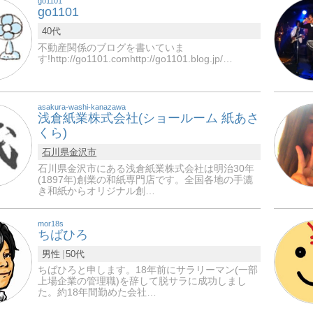
go1101
go1101
40代
不動産関係のブログを書いていま
す!http://go1101.comhttp://go1101.blog.jp/…
asakura-washi-kanazawa
浅倉紙業株式会社(ショールーム 紙あさ
くら)
石川県
金沢市
石川県金沢市にある浅倉紙業株式会社は明治30年
(1897年)創業の和紙専門店です。全国各地の手漉
き和紙からオリジナル創…
mor18s
ちばひろ
男性
50代
ちばひろと申します。18年前にサラリーマン(一部
上場企業の管理職)を辞して脱サラに成功しまし
た。約18年間勤めた会社…