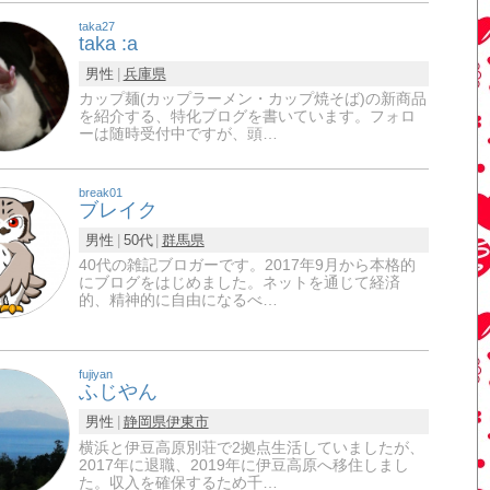
taka27
taka :a
男性
兵庫県
カップ麺(カップラーメン・カップ焼そば)の新商品
を紹介する、特化ブログを書いています。フォロ
ーは随時受付中ですが、頭…
break01
ブレイク
男性
50代
群馬県
40代の雑記ブロガーです。2017年9月から本格的
にブログをはじめました。ネットを通じて経済
的、精神的に自由になるべ…
fujiyan
ふじやん
男性
静岡県
伊東市
横浜と伊豆高原別荘で2拠点生活していましたが、
2017年に退職、2019年に伊豆高原へ移住しまし
た。収入を確保するため千…