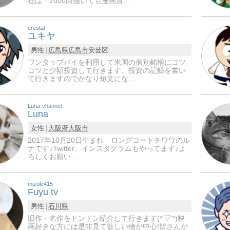
在は「2000回描いても漫画賞…
crestal
ユキヤ
男性
広島県
広島市
安芸区
ワンタップバイを利用して米国の個別銘柄にコツ
コツと少額投資して行きます。投資の記録を書い
て行きますのでかなり短文にな…
Luna-channel
Luna
女性
大阪府
大阪市
2017年10月20日生まれ ロングコートチワワのル
ナです♪Twitter、インスタグラムもやってます♪よ
ろしくお願い…
mizole415
Fuyu tv
男性
石川県
旧作・名作をドンドン紹介して行きます(*'▽'*)映
画好きな方には是非見て欲しい物が中心!皆さんが