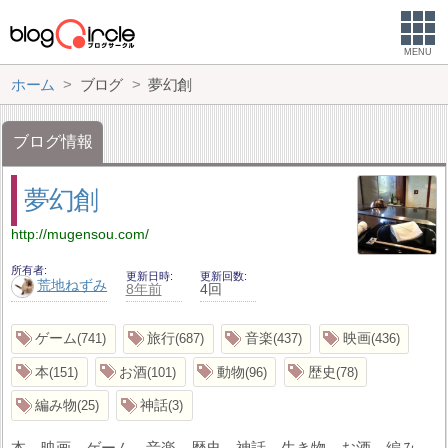
MENU
ホーム
ブログ
夢幻創
ブログ情報
夢幻創
http://mugensou.com/
所有者
更新日時
更新回数
荒地ねずみ
8年前
4回
ゲーム
旅行
音楽
映画
741
687
437
436
本
お酒
動物
歴史
151
101
96
78
編み物
神話
25
3
本、映画、ゲーム、音楽、歴史、神話、生き物、お酒、編み