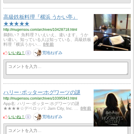
高級鉄板料理『横浜 うかい亭』
★★★★★
http://mugensou.com/archives/10428718.html
鵜飼い？ 魚料理？いえいえ、違います。うか
い違い。知っている人は知っている、高級鉄板
料理『横浜うかい…
8年前
いいね！
荒地ねずみ
1
ハリー･ポッター:ホグワーツの謎
http://mugensou.com/archives/10395943.html
App名: ハリー･ポッター:ホグワーツの謎
★★★★☆デベロッパ: Jam City, Inc. …
8年前
いいね！
荒地ねずみ
1