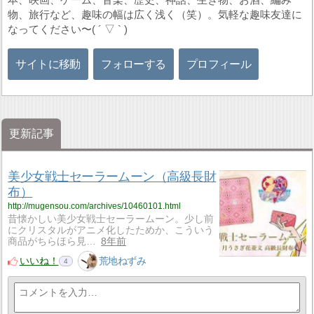
物、旅行など、趣味の幅は広く浅く（笑）。気軽な趣味友達に
なってください〜( ´ ▽ ` )
サイトに移動
フォローする
プロフィール
更新記事
美少女戦士セーラームーン（高級長財
布）
http://mugensou.com/archives/10460101.html
昔懐かしい美少女戦士セーラームーン。少し前
にクリスタルがアニメ化したためか、こういう
商品がちらほら見…
8年前
いいね！
荒地ねずみ
4