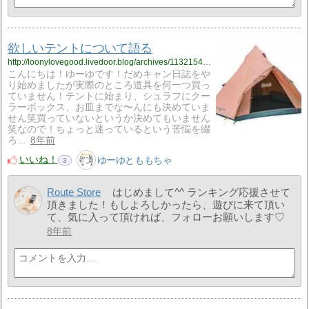
欲しいテントについて語る
http://loonylovegood.livedoor.blog/archives/11321549.html
こんにちは！ゆーゆです！だめキャン日誌をや
り始めましたが実際のところ道具を何一つ買っ
ていません！テントに始まり、シュラフにクー
ラーボックス、お皿までな〜んにも決めていま
せん笑買っていないというか決めてもいません
笑なので！ちょっと迷っているという苦悩を綴
ろ...
8年前
いいね！
ゆーゆとももちゃ
3
Route Store
はじめまして^^ ランキング応援させて
頂きました！もしよろしかったら、遊びに来て頂い
て、気に入って頂ければ、フォローお願いします♡
8年前