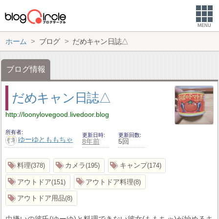
MENU
ホーム
ブログ
だめキャン日誌△
ブログ情報
だめキャン日誌△
http://loonylovegood.livedoor.blog
所有者
更新日時
更新回数
ゆーゆとももちゃ
8年前
5回
料理
カメラ
キャンプ
378
195
174
アウトドア
アウトドア料理
151
8
アウトドア用品
8
虫嫌いの彼氏(ゆーゆ)と料理できない彼女(ももちゃ)が始めるキ