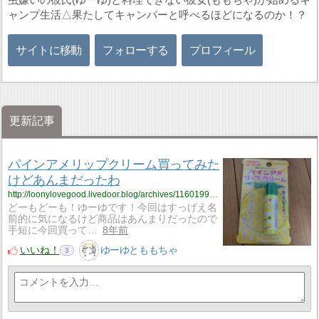
ャンプ生活△果たしてキャンパーと呼べるほどになるのか！？
サイトに移動
フォローする
プロフィール
更新記事
パインアメリップクリーム買ってみた
けどあんまだったわ
http://loonylovegood.livedoor.blog/archives/11601992.html
どーもどーも！ゆーゆです！今回はすっげえ名
前的に気になるけど商品はあんまりだったので
手短に今回買って…
8年前
いいね！
ゆーゆとももちゃ
3