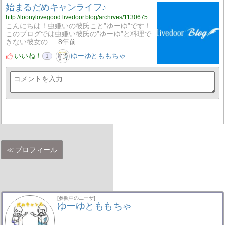
始まるだめキャンライフ♪
http://loonylovegood.livedoor.blog/archives/11306752.html
こんにちは！虫嫌いの彼氏こと”ゆーゆ”です！
このブログでは虫嫌い彼氏の”ゆーゆ”と料理で
きない彼女の…
8年前
いいね！
ゆーゆとももちゃ
1
プロフィール
[参照中のユーザ]
ゆーゆとももちゃ