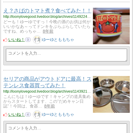
え？さばのトマト煮？食べてみた！！
http://loonylovegood.livedoor.blog/archives/11492246.html
どーも！ゆーゆですっ！今晩の酒のお供は何が
いいかなあ～ってドンキをぶらぶらしていたら
ですね、めっちゃ…
8年前
いいね！
ゆーゆとももちゃ
3
セリアの商品がアウトドアに最高！ス
テンレス食器買ってみた！
http://loonylovegood.livedoor.blog/archives/11439210.html
こんにちは！ゆーゆです！キャンプの道具集め
からスタートしてます、この”だめキャン日
誌”！今回は、食器…
8年前
いいね！
ゆーゆとももちゃ
4