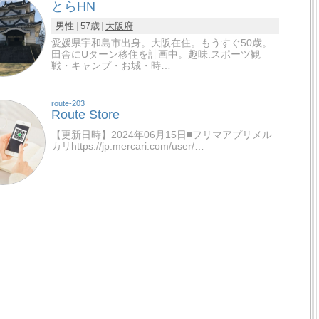
とらHN
男性
57歳
大阪府
愛媛県宇和島市出身。大阪在住。もうすぐ50歳。
田舎にUターン移住を計画中。趣味:スポーツ観
戦・キャンプ・お城・時…
route-203
Route Store
【更新日時】2024年06月15日■フリマアプリメル
カリhttps://jp.mercari.com/user/…