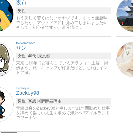
夜市
男性
もう決して若くはないオヤジです。ずっと無趣味
でしたが、アウトドアに目覚めてしまいましたw
そして、初心者ですが、道具沼に…
tokyomewoto
サン
女性
40代
東京都
東京に10年ほど暮らしているアラフォー主婦。街
歩きや、旅、キャンプが好きだけど、心根はイン
ドア派。
zackey98
Zackey98
男性
36歳
福岡県
福岡市
青森出身のZackey98と申します11年間勤めた仕事
を辞めて楽しい人生を求めて海外へ!!アイルランド
でワーキン…