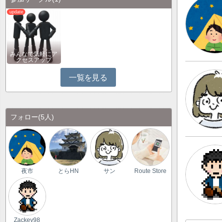
みんなで気軽にア
クセスアップ
一覧を見る
フォロー
(5人)
夜市
とらHN
サン
Route Store
Zackey98