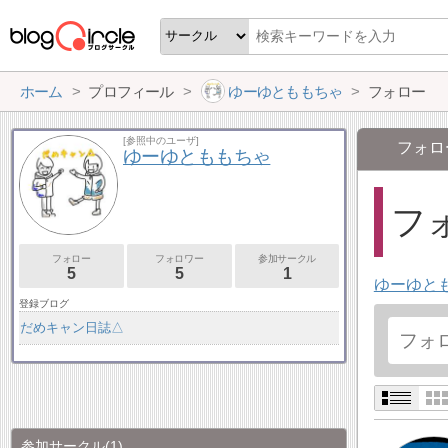
ホーム
プロフィール
ゆーゆとももちゃ
フォロー
[参照中のユーザ]
フォロ
ゆーゆとももちゃ
フォ
フォロー
フォロワー
参加サークル
5
5
1
ゆーゆと
登録ブログ
だめキャン日誌△
参加サークル
(1)