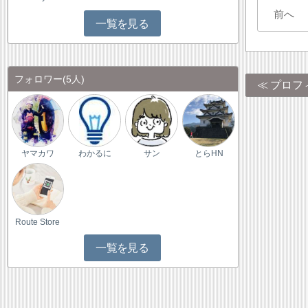
前へ
一覧を見る
フォロワー
(5人)
プロフ
ヤマカワ
わかるに
サン
とらHN
Route Store
一覧を見る